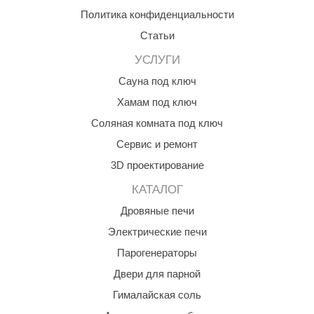
Политика конфиденциальности
ANG’s
Статьи
asel
УСЛУГИ
usaterm
Сауна под ключ
raft
Хамам под ключ
Соляная комната под ключ
ohol
Сервис и ремонт
entiotec
3D проектирование
lover
КАТАЛОГ
aestro Woods
Дровяные печи
KOY
Электрические печи
Парогенераторы
c Light
Двери для парной
KERKES
Гималайская соль
roConHealth