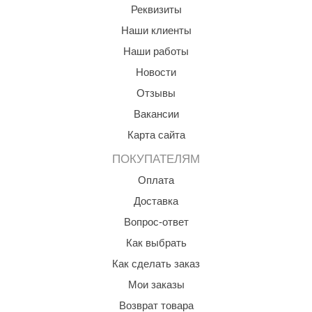
Реквизиты
ariitti
Наши клиенты
entwood
Наши работы
Новости
KI
Отзывы
ulikivi
Вакансии
ento
Карта сайта
ylo
ПОКУПАТЕЛЯМ
lumenberg
Оплата
Доставка
WDT
Вопрос-ответ
UX ELEMENTS
Как выбрать
edi
Как сделать заказ
ygroMatik
Мои заказы
Возврат товара
chiedel