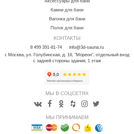
Аксессуары для бани
aldus
Камни для бани
Вагонка для бани
vimol
Полок для бани
uramax
КОНТАКТЫ
LP
8
499
391-81-74
info@3d-sauna.ru
олитех
г. Москва
,
ул. Голубинская, д. 16, "Мореон", отдельный вход
с задней стороны здания, 1 этаж
amylle
arina
MF
МЫ В СОЦСЕТЯХ
еплодар
езувий
МЫ ПРИНИМАЕМ
нжкомцентр
D SAUNA