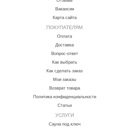
Отзывы
aldus
Вакансии
Карта сайта
vimol
ПОКУПАТЕЛЯМ
uramax
Оплата
LP
Доставка
олитех
Вопрос-ответ
amylle
Как выбрать
Как сделать заказ
arina
Мои заказы
MF
Возврат товара
еплодар
Политика конфиденциальности
езувий
Статьи
нжкомцентр
УСЛУГИ
Сауна под ключ
D SAUNA