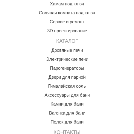
Хамам под ключ
КЗ
Соляная комната под ключ
ерезка
Сервис и ремонт
улкан
3D проектирование
ефест
КАТАЛОГ
Дровяные печи
рмак-Термо
Электрические печи
ройка
Парогенераторы
ренеран
Двери для парной
rill’D
Гималайская соль
Аксессуары для бани
обросталь
Камни для бани
зиСтим
Вагонка для бани
арь-печи
Полок для бани
волюция тепла
КОНТАКТЫ