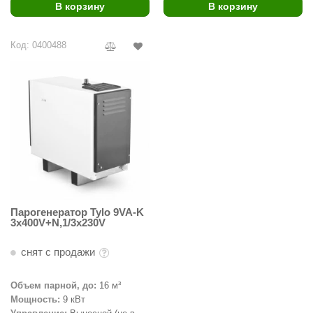
В корзину
В корзину
ariitti
Код: 0400488
entwood
KI
ulikivi
ento
ylo
lumenberg
WDT
Парогенератор Tylo 9VA-K
3x400V+N,1/3x230V
UX ELEMENTS
снят с продажи
edi
ygroMatik
Объем парной, до:
16 м³
Мощность:
9 кВт
chiedel