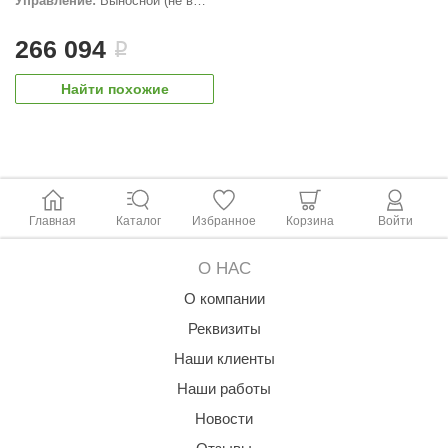
Управление:
Выносной (не в
комплекте)
ANG’s
266 094
i
asel
Найти похожие
usaterm
raft
ohol
entiotec
Главная
Каталог
Избранное
Корзина
Войти
lover
О НАС
aestro Woods
О компании
KOY
Реквизиты
Наши клиенты
c Light
Наши работы
KERKES
Новости
roConHealth