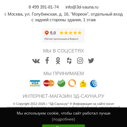
орнадо
8
499
391-81-74
info@3d-sauna.ru
г. Москва
,
ул. Голубинская, д. 16, "Мореон", отдельный вход
гненный камень
с задней стороны здания, 1 этаж
еплый камень
оссия
эровита
МЫ В СОЦСЕТЯХ
МТ
АР-ecology
МЫ ПРИНИМАЕМ
СОМ
остёр
ИНТЕРНЕТ-МАГАЗИН 3Д-САУНА.РУ
НЕРГОРЕСУРС
© Copyright 2012-2026 г. "3Д-Сауна.ру" ® Информация на сайте носит
ознакомительный характер и не является публичной офертой, определяемой
coLife
положениями статьи 437 Гражданского кодекса РФ
Мы используем cookie, чтобы сайт работал лучше
Возврат товара
(подробнее)
oodson
Пользовательское соглашение