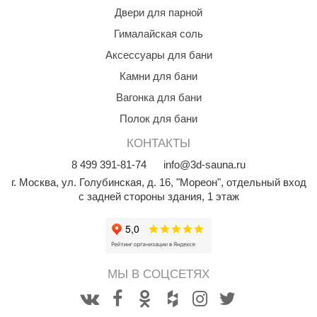
Двери для парной
ariitti
Гималайская соль
entwood
Аксессуары для бани
Камни для бани
KI
Вагонка для бани
ulikivi
Полок для бани
ento
КОНТАКТЫ
ylo
8
499
391-81-74
info@3d-sauna.ru
lumenberg
г. Москва
,
ул. Голубинская, д. 16, "Мореон", отдельный вход
с задней стороны здания, 1 этаж
WDT
UX ELEMENTS
edi
МЫ В СОЦСЕТЯХ
ygroMatik
chiedel