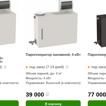
Сталь-Мастер
Банные штучки
CeruttiSpa
Suokka
ика
Русский дух
Карельские легенды
Cariitti
Парогенератор наливной, 4 кВт
Парогенер
й»
Rento
Вт
й)
под заказ (7-14 дней)
под заказ
LUX ELEMENTS
Объем парной, до:
4 м³
Объем парн
LANG’s
Мощность:
4 кВт
Мощность:
в комплекте)
Управление:
Выносной (в комплекте)
Управление
Rohol
ods
KOY
39 000
77 00
i
h
Baldus
В корзину