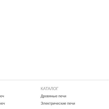
КАТАЛОГ
люч
Дровяные печи
люч
Электрические печи