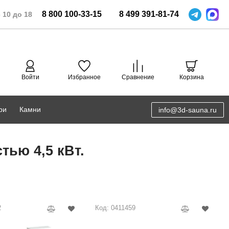
8
800
100-33-15
8
499
391-81-74
 10 до 18
Войти
Избранное
Сравнение
Корзина
ри
Камни
info@3d-sauna.ru
DoorWood
Соляная комната
тью 4,5 кВт.
Eos
3D проектирование
Anypool
PRO METALL
2
Код: 0411459
Руспанель