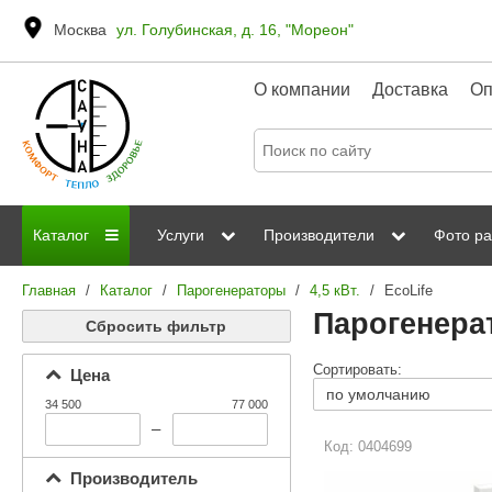
Москва
ул. Голубинская, д. 16, "Мореон"
О компании
Доставка
Оп
Каталог
Услуги
Производители
Фото ра
Главная
/
Каталог
/
Парогенераторы
/
4,5 кВт.
/
EcoLife
Дровяные печи
Паромакс
Steamtec
Сауны
Отделка 
Парогенера
Сбросить фильтр
Электрические печи
Grandis
Born
ИК сауны
Стеклян
Сортировать:
Цена
Kastor
Sawo
Парогенераторы
34 500
77 000
Невотон
Kaledo
–
Пульты управления
Код: 0404699
Steam and Water
Эверест
Производитель
Камни для печей