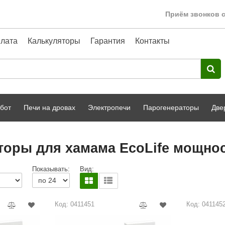
Приём звонков с
лата
Калькуляторы
Гарантия
Контакты
бот
Печи на дровах
Электропечи
Парогенераторы
Две
Harvia
парной
Турецкая баня
торы для хамама EcoLife мощнос
HENKI
ный фасад
Сервис
Показывать:
Вид:
Сила Алтая
Karhu
Код: 0411451
Код: 041145
A-Panel