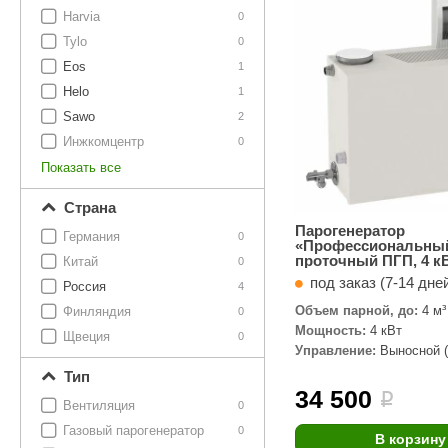
SPA-Технология
Lacoform
Harvia
0
Иди в Баню
Composit
Tylo
Двери для сауны
0
Eos
1
Spitzner
Baneum
Аксессуары
Helo
1
Mondex
ASTON
Sawo
2
Ароматерапия
Инжкомцентр
0
Black Banya
Баня Орган
Показать все
Комплектующие и запчасти
MORZH
IDABIO
Страна
TechHolland
Helo
Гималайская соль
Парогенератор
Германия
0
«Профессиональны
IKI
Tulikivi
проточный ПГП, 4 к
Китай
0
Аудио/Акустика
под заказ (7-14 дне
Blumenberg
WDT
Россия
4
Объем парной, до:
4 м³
Финляндия
Освещение
0
HygroMatik
Schiedel
Мощность:
4 кВт
Щвеция
0
Управление:
Выносной (
Kusaterm
Craft
Дерево для бани
Тип
Klover
Maestro Wo
34 500
i
Плитка из камня
Вентиляция
0
KERKES
ProConHealt
Газовый парогенератор
0
В корзину