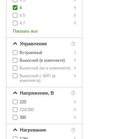
SPA & WELLNESS
Этна
SNOOKER
4
4
Для дома и дачи
4.5
0
Tikkurila
Elcon
4.7
0
TABA
MAGNUM
Акции и скидки
Показать все
Termomuros
Covali
Управление
Finn icon
Размахайка
Встроенный
1
Выносной (в комплекте)
3
Выносной (не в комплекте)
0
Выносной с WiFi (в
0
комплекте)
Напряжение, В
220
2
220/380
0
380
2
Нагревание
ТЭН
4