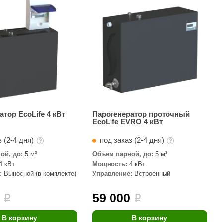
АРТА
212F
Sangens
Fischer
RAINZ
PolarSpa
Bentwood
атор EcoLife 4 кВт
Парогенератор проточный
EcoLife EVRO 4 кВт
Tylo
 (2-4 дня)
под заказ (2-4 дня)
Wedi
ой, до:
5 м³
Объем парной, до:
5 м³
Fasel
4 кВт
Мощность:
4 кВт
:
Выносной (в комплекте)
Управление:
Встроенный
Sentiotec
Ec Light
0
59 000
i
i
Kvimol
В корзину
В корзину