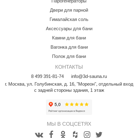
Парогенераторы
Двери для парной
ariitti
Гималайская соль
entwood
Аксессуары для бани
KI
Камни для бани
ulikivi
Вагонка для бани
ento
Полок для бани
КОНТАКТЫ
ylo
8
499
391-81-74
info@3d-sauna.ru
lumenberg
г. Москва
,
ул. Голубинская, д. 16, "Мореон", отдельный вход
с задней стороны здания, 1 этаж
WDT
UX ELEMENTS
edi
МЫ В СОЦСЕТЯХ
ygroMatik
chiedel