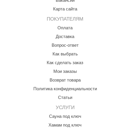
Вакансии
aldus
Карта сайта
vimol
ПОКУПАТЕЛЯМ
Оплата
uramax
Доставка
LP
Вопрос-ответ
олитех
Как выбрать
amylle
Как сделать заказ
Мои заказы
arina
Возврат товара
MF
Политика конфиденциальности
еплодар
Статьи
езувий
УСЛУГИ
нжкомцентр
Сауна под ключ
Хамам под ключ
D SAUNA