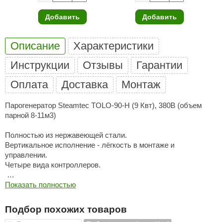
ariitti
Добавить
Добавить
entwood
Описание
Характеристики
KI
Инструкции
Отзывы
Гарантии
ulikivi
Оплата
Доставка
Монтаж
ento
Парогенератор Steamtec TOLO-90-H (9 Квт), 380В (объем
ylo
парной 8-11м3)
lumenberg
Полностью из нержавеющей стали.
Вертикальное исполнение - лёгкость в монтаже и
WDT
управлении.
UX ELEMENTS
Четыре вида контроллеров.
edi
Характеристики:
Показать полностью
ygroMatik
Парогенератор Steamtec TOLO-H (с возможностью
Подбор похожих товаров
подключения с одного пульта до 6-ти парогенераторов).
chiedel