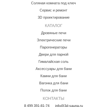
Соляная комната под ключ
КЗ
Сервис и ремонт
ерезка
3D проектирование
улкан
КАТАЛОГ
ефест
Дровяные печи
Электрические печи
рмак-Термо
Парогенераторы
ройка
Двери для парной
ренеран
Гималайская соль
rill’D
Аксессуары для бани
Камни для бани
обросталь
Вагонка для бани
зиСтим
Полок для бани
арь-печи
КОНТАКТЫ
волюция тепла
8
499
391-81-74
info@3d-sauna.ru