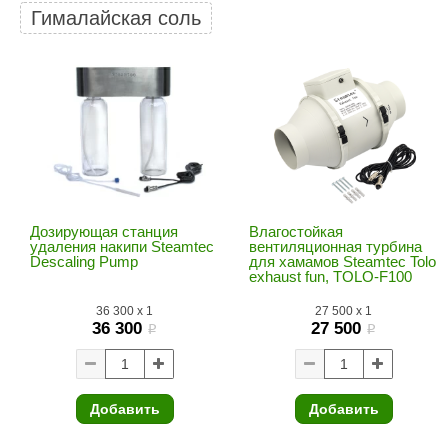
SPA & WELLNESS
Гималайская соль
Этна
SNOOKER
Для дома и дачи
Tikkurila
Elcon
TABA
MAGNUM
Акции и скидки
Termomuros
Covali
Finn icon
Размахайка
Дозирующая станция
Влагостойкая
удаления накипи Steamtec
вентиляционная турбина
Descaling Pump
для хамамов Steamtec Tolo
exhaust fun, TOLO-F100
36 300
x
1
27 500
x
1
36 300
27 500
i
i
Добавить
Добавить