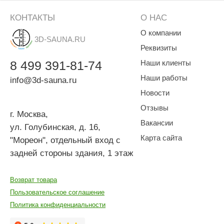
Объем парной: от 8 до 11 м3
Размеры, ГхШхВ: 475х185х450 мм
КОНТАКТЫ
О НАС
Вес: 17 кг
Возможность монтажа лицевой панели как в правую, так 
О компании
3D-SAUNA.RU
Максимально компактный
Реквизиты
Прост в управлении
Практичен и автоматизирован
8
499
391-81-74
Наши клиенты
Возможность запуска и управления через приложение в
Наши работы
info@3d-sauna.ru
Качественные материалы
Экономичен
Новости
Характеристики модуля MOMENT:
Отзывы
г. Москва
,
Размеры, ШхГхВ: 148х22х101 мм
Вакансии
ул. Голубинская, д. 16,
Оснащен bluetooth системой
Карта сайта
"Мореон", отдельный вход с
Возможность монтажа без датчика температуры
Возможность монтажа внутри парной
задней стороны здания, 1 этаж
Мультиязычное меню управления
6 лет гарантии
Возврат товара
Комплект поставки:
Пользовательское соглашение
Сенсорный пульт управления, выносной, сенсорный, вла
Политика конфиденциальности
Возможность установки пульта внутри парной
Клапан от повышения давления пара