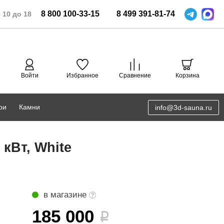
8
800
100-33-15
8
499
391-81-74
 10 до 18
Войти
Избранное
Сравнение
Корзина
ри
Камни
info@3d-sauna.ru
DoorWood
Соляная комната
кВт, White
Eos
3D проектирование
Anypool
PRO METALL
в магазине
Руспанель
185 000
i