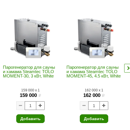
Morelli
Делсот
SAUNABOARD
Keya Sauna
Nikkarien
Парогенератор для сауны
Парогенератор для сауны
и хамама Steamtec TOLO
и хамама Steamtec TOLO
MOMENT-30, 3 кВт, White
MOMENT-45, 4.5 кВт, White
159 000
x
1
162 000
x
1
159 000
162 000
i
i
Добавить
Добавить