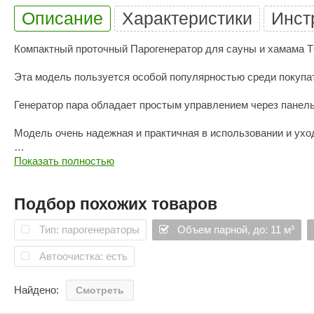
Описание
Характеристики
Инст
Компактный проточный Парогенератор для сауны и хамама
Эта модель пользуется особой популярностью среди покупат
Генератор пара обладает простым управлением через панель
Модель очень надежная и практичная в использовании и ухо
Парогенератор не только максимально компактен, он еще и 
Показать полностью
Комплектующие выполнены из надежных и качественных мате
Подбор похожих товаров
В модели имеется таймер, регулирующий время работы устр
Тип: парогенераторы
Объем парной, до: 11 м³
Дистанционное управление позволяет не только регулировать
Автоочистка: есть
Характеристики Парогенератора Steamtec TOLO MOMENT-
Найдено:
Смотреть
Мощность: 9 кВт