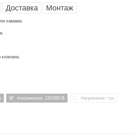
Доставка
Монтаж
ли хамама.
а.
 клапана.
атации.
)
Напряжение: 220/380 В
Нагревание: тэн