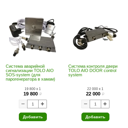
Premier
Турция
Варвара
Olia
EDMUNDAS
Система аварийной
Система контроля двери
сигнализации TOLO AIO
TOLO AIO DOOR control
SOS-system (для
system
парогенератора в хамам)
19 800
x
1
22 000
x
1
19 800
22 000
i
i
Добавить
Добавить