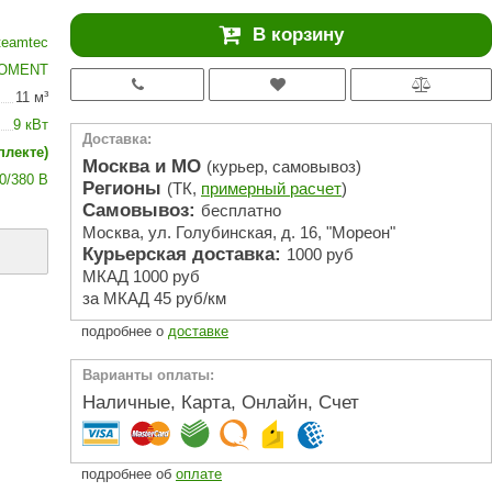
АРТА
В корзину
teamtec
212F
OMENT
Sangens
11 м³
Fischer
9 кВт
Доставка:
плекте)
RAINZ
Москва и МО
(курьер, самовывоз)
0/380 В
Регионы
(ТК,
примерный расчет
)
PolarSpa
Самовывоз:
бесплатно
Москва, ул. Голубинская, д. 16, "Мореон"
Bentwood
Курьерская доставка:
1000 руб
Tylo
МКАД 1000 руб
за МКАД 45 руб/км
Wedi
подробнее о
доставке
Fasel
Варианты оплаты:
Sentiotec
Наличные, Карта, Онлайн, Счет
Ec Light
Kvimol
подробнее об
оплате