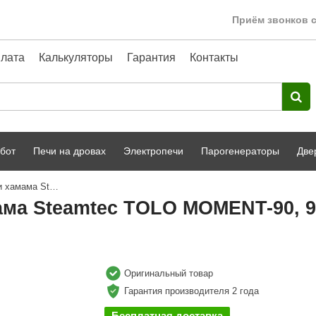
Приём звонков с
лата
Калькуляторы
Гарантия
Контакты
бот
Печи на дровах
Электропечи
Парогенераторы
Две
Парогенератор для сауны и хамама Steamtec TOLO MOMENT-90, 9 кВт, White
Harvia
парной
Турецкая баня
ма Steamtec TOLO MOMENT-90, 9 
HENKI
ный фасад
Сервис
Сила Алтая
Karhu
Оригинальный товар
Гарантия производителя 2 года
A-Panel
Бесплатная доставка