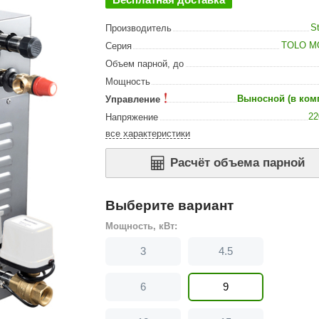
Сталь-Мастер
S
Производитель
Банные штучки
TOLO M
Серия
CeruttiSpa
Объем парной, до
Suokka
Мощность
Выносной (в ком
Управление
ика
Русский дух
22
Напряжение
Карельские легенды
все характеристики
Cariitti
Расчёт объема парной
Rento
LUX ELEMENTS
Выберите вариант
Мощность, кВт:
LANG’s
3
4.5
Rohol
ods
KOY
6
9
h
Baldus