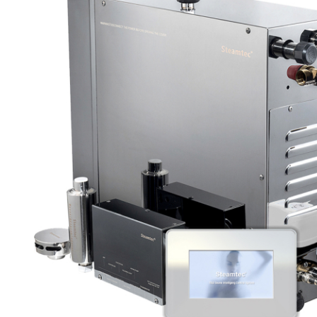
SPA-Технология
Lacoform
Иди в Баню
Composit
Двери для сауны
Spitzner
Baneum
Аксессуары
Mondex
ASTON
Ароматерапия
Black Banya
Баня Орган
Комплектующие и запчасти
MORZH
IDABIO
TechHolland
Helo
Гималайская соль
IKI
Tulikivi
Аудио/Акустика
Blumenberg
WDT
Освещение
HygroMatik
Schiedel
Kusaterm
Craft
Дерево для бани
Klover
Maestro Wo
Плитка из камня
KERKES
ProConHealt