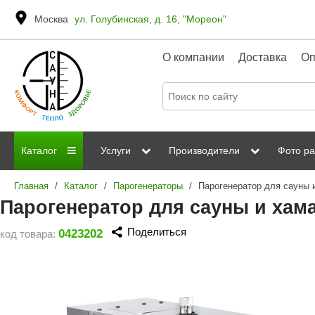
Москва
ул. Голубинская, д. 16, "Мореон"
О компании
Доставка
Оп
Каталог
Услуги
Производители
Фото ра
Главная
/
Каталог
/
Парогенераторы
/
Дровяные печи
Паромакс
Steamtec
Сауны
Отделка 
Парогенератор для сауны и хама
Электрические печи
Grandis
Born
ИК сауны
Стеклян
Поделиться
0423202
код товара:
Kastor
Sawo
Парогенераторы
Невотон
Kaledo
Пульты управления
Steam and Water
Эверест
Камни для печей