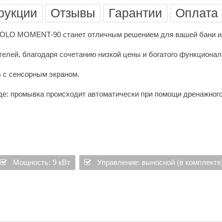
рукции
Отзывы
Гарантии
Оплата
 TOLO MOMENT-90 станет отличным решением для вашей бани и
елей, благодаря сочетанию низкой цены и богатого функционал
 с сенсорным экраном.
де: промывка происходит автоматически при помощи дренажного
экономно потребляет электроэнергию.
риалов, что гарантирует покупателям длительный срок эксплу
ойства.
Мощность: 9 кВт
Управление: выносной (в комплекте
 работу парогенератора, но и выключать свет в помещении.
90: