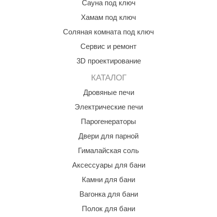
Сауна под ключ
КЗ
Хамам под ключ
ерезка
Соляная комната под ключ
Сервис и ремонт
улкан
3D проектирование
ефест
КАТАЛОГ
рмак-Термо
Дровяные печи
ройка
Электрические печи
ренеран
Парогенераторы
Двери для парной
rill’D
Гималайская соль
обросталь
Аксессуары для бани
зиСтим
Камни для бани
арь-печи
Вагонка для бани
волюция тепла
Полок для бани