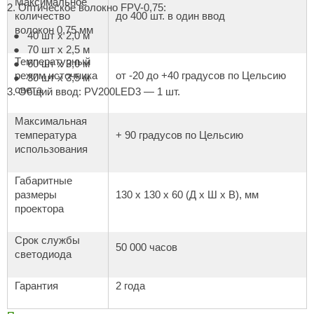
Максимальное
2. Оптическое волокно FPV-0,75:
количество
до 400 шт. в один ввод
ariitti
волокон 0,75 мм
40 шт х 2,0 м
70 шт х 2,5 м
entwood
Температурный
60 шт х 3,0 м
режим источника
от -20 до +40 градусов по Цельсию
KI
30 шт х 3,5 м
света
3. Общий ввод: PV200LED3 — 1 шт.
ulikivi
Максимальная
ento
температура
+ 90 градусов по Цельсию
использования
ylo
lumenberg
Габаритные
размеры
130 x 130 x 60 (Д x Ш x В), мм
WDT
проектора
UX ELEMENTS
Срок службы
50 000 часов
светодиода
edi
ygroMatik
Гарантия
2 года
chiedel