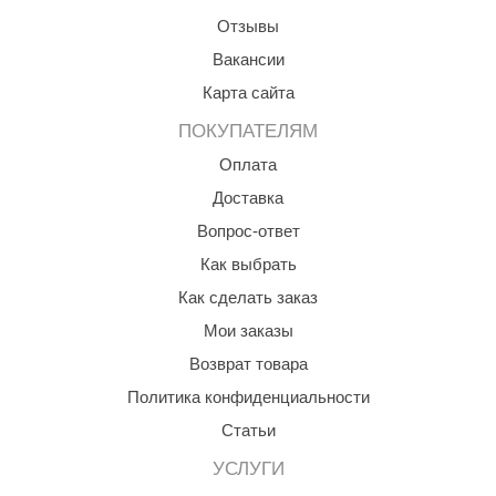
Отзывы
aldus
Вакансии
vimol
Карта сайта
uramax
ПОКУПАТЕЛЯМ
LP
Оплата
олитех
Доставка
Вопрос-ответ
amylle
Как выбрать
arina
Как сделать заказ
MF
Мои заказы
еплодар
Возврат товара
Политика конфиденциальности
езувий
Статьи
нжкомцентр
УСЛУГИ
D SAUNA