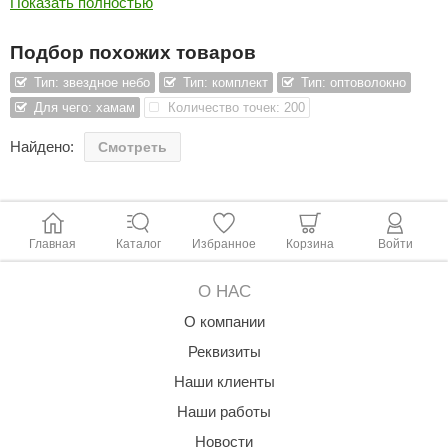
Показать полностью
ANG’s
Подбор похожих товаров
asel
Тип: звездное небо
Тип: комплект
Тип: оптоволокно
usaterm
Для чего: хамам
Количество точек: 200
raft
Найдено:
Смотреть
ohol
entiotec
Главная
Каталог
Избранное
Корзина
Войти
lover
aestro Woods
О НАС
О компании
KOY
Реквизиты
c Light
Наши клиенты
KERKES
Наши работы
roConHealth
Новости