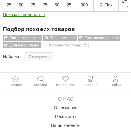
VPL
25
50
75
75
50
25
300
C-Flex
3
ariitti
Показать полностью
entwood
Подбор похожих товаров
KI
Тип: оптоволокно
Тип: комплект
Тип: звездное небо
ulikivi
Для чего: хамам
Количество точек: 75
ento
Найдено:
Смотреть
ylo
lumenberg
Главная
Каталог
Избранное
Корзина
Войти
WDT
UX ELEMENTS
О НАС
edi
О компании
Реквизиты
ygroMatik
Наши клиенты
chiedel