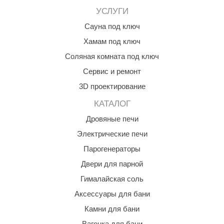
УСЛУГИ
aldus
Сауна под ключ
vimol
Хамам под ключ
uramax
Соляная комната под ключ
LP
Сервис и ремонт
3D проектирование
олитех
КАТАЛОГ
amylle
Дровяные печи
arina
Электрические печи
MF
Парогенераторы
еплодар
Двери для парной
Гималайская соль
езувий
Аксессуары для бани
нжкомцентр
Камни для бани
D SAUNA
Вагонка для бани