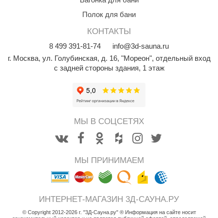
КЗ
Полок для бани
ерезка
КОНТАКТЫ
8
499
391-81-74
info@3d-sauna.ru
улкан
г. Москва
,
ул. Голубинская, д. 16, "Мореон", отдельный вход
ефест
с задней стороны здания, 1 этаж
рмак-Термо
ройка
ренеран
МЫ В СОЦСЕТЯХ
rill’D
обросталь
МЫ ПРИНИМАЕМ
зиСтим
арь-печи
ИНТЕРНЕТ-МАГАЗИН 3Д-САУНА.РУ
волюция тепла
© Copyright 2012-2026 г. "3Д-Сауна.ру" ® Информация на сайте носит