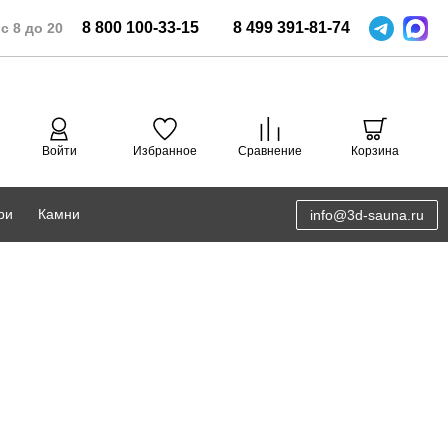
8
800
100-33-15
8
499
391-81-74
с 8 до 20
Войти
Избранное
Сравнение
Корзина
ри
Камни
info@3d-sauna.ru
DoorWood
Соляная комната
Eos
3D проектирование
Anypool
PRO METALL
Руспанель