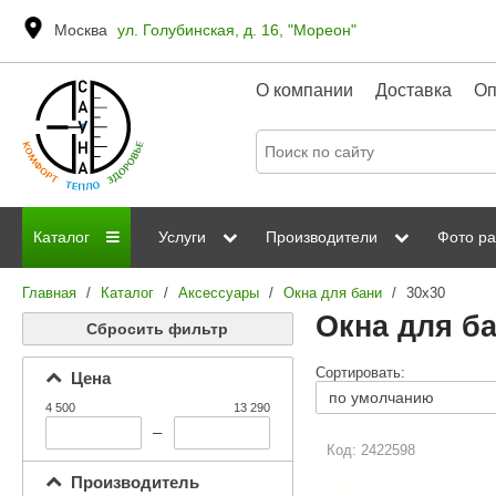
Москва
ул. Голубинская, д. 16, "Мореон"
О компании
Доставка
Оп
Каталог
Услуги
Производители
Фото ра
Главная
/
Каталог
/
Аксессуары
/
Окна для бани
/
30x30
Дровяные печи
Паромакс
Steamtec
Сауны
Отделка 
Окна для ба
Сбросить фильтр
Электрические печи
Grandis
Born
ИК сауны
Стеклян
Сортировать:
Цена
Kastor
Sawo
Парогенераторы
4 500
13 290
Невотон
Kaledo
–
Пульты управления
Код: 2422598
Steam and Water
Эверест
Производитель
Камни для печей