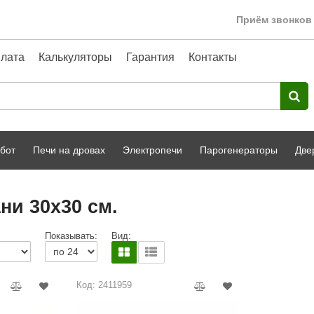
Приём звонков 
лата
Калькуляторы
Гарантия
Контакты
бот
Печи на дровах
Электропечи
Парогенераторы
Две
Harvia
парной
Турецкая баня
ни 30x30 см.
HENKI
ный фасад
Сервис
Показывать:
Вид:
Сила Алтая
Karhu
Код: 2411959
A-Panel