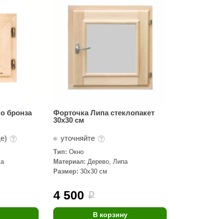
Сталь-Мастер
Банные штучки
CeruttiSpa
Suokka
ика
Русский дух
Карельские легенды
Cariitti
о бронза
Форточка Липа стеклопакет
30х30 см
Rento
де)
уточняйте
LUX ELEMENTS
Тип:
Окно
LANG’s
ха
Материал:
Дерево, Липа
Размер:
30x30 см
Rohol
ods
KOY
4 500
i
h
Baldus
В корзину