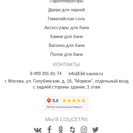
Парогенераторы
Двери для парной
ariitti
Гималайская соль
entwood
Аксессуары для бани
KI
Камни для бани
ulikivi
Вагонка для бани
ento
Полок для бани
КОНТАКТЫ
ylo
8
499
391-81-74
info@3d-sauna.ru
lumenberg
г. Москва
,
ул. Голубинская, д. 16, "Мореон", отдельный вход
с задней стороны здания, 1 этаж
WDT
UX ELEMENTS
edi
МЫ В СОЦСЕТЯХ
ygroMatik
chiedel