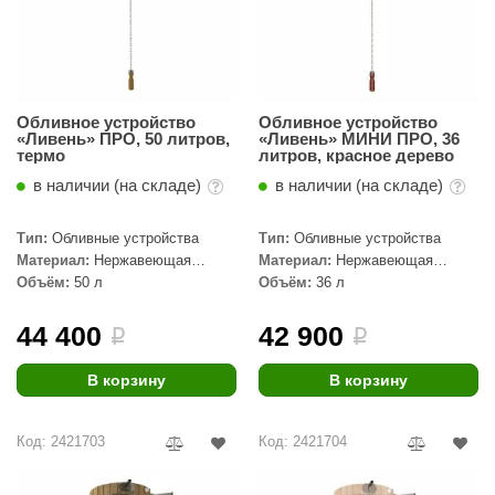
орнадо
гненный камень
еплый камень
Обливное устройство
Обливное устройство
«Ливень» ПРО, 50 литров,
«Ливень» МИНИ ПРО, 36
оссия
термо
литров, красное дерево
эровита
в наличии (на складе)
в наличии (на складе)
МТ
Тип:
Обливные устройства
Тип:
Обливные устройства
Материал:
Нержавеющая
Материал:
Нержавеющая
АР-ecology
сталь, Дерево
сталь, Дерево
Объём:
50 л
Объём:
36 л
СОМ
44 400
42 900
i
i
остёр
В корзину
В корзину
НЕРГОРЕСУРС
coLife
Код: 2421703
Код: 2421704
oodson