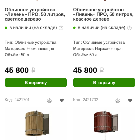
КЗ
Обливное устройство
Обливное устройство
«Ливень» ПРО, 50 литров,
«Ливень» ПРО, 50 литров,
ерезка
светлое дерево
красное дерево
в наличии (на складе)
в наличии (на складе)
улкан
ефест
Тип:
Обливные устройства
Тип:
Обливные устройства
Материал:
Нержавеющая
Материал:
Нержавеющая
рмак-Термо
сталь, Дерево
сталь, Дерево
Объём:
50 л
Объём:
50 л
ройка
45 800
45 800
i
i
ренеран
В корзину
В корзину
rill’D
обросталь
Код: 2421701
Код: 2421702
зиСтим
арь-печи
волюция тепла