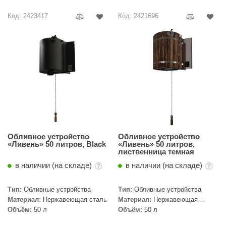
R. KERN
Код: 2423417
Код: 2421696
turm
PEKO
-Snow
OLO
romawolke
тна
SNOOKER
Обливное устройство
Обливное устройство
«Ливень» 50 литров, Black
«Ливень» 50 литров,
лиственница темная
remier
в наличии (на складе)
в наличии (на складе)
orelli
Тип:
Обливные устройства
Тип:
Обливные устройства
ikkurila
Материал:
Нержавеющая сталь
Материал:
Нержавеющая
сталь, Дерево
Объём:
50 л
Объём:
50 л
lcon