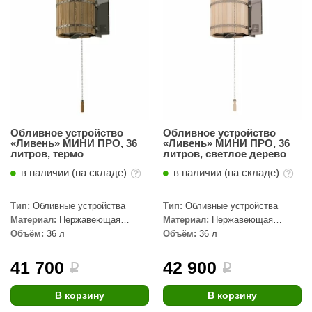
абантуй
кма
eplofom
LT
еникс
Обливное устройство
Обливное устройство
eringer
«Ливень» МИНИ ПРО, 36
«Ливень» МИНИ ПРО, 36
литров, термо
литров, светлое дерево
obiba
в наличии (на складе)
в наличии (на складе)
alc
Тип:
Обливные устройства
Тип:
Обливные устройства
кспертСаун
Материал:
Нержавеющая
Материал:
Нержавеющая
сталь, Дерево
сталь, Дерево
Объём:
36 л
Объём:
36 л
еста
41 700
42 900
i
i
ukka Design
icht 2000
В корзину
В корзину