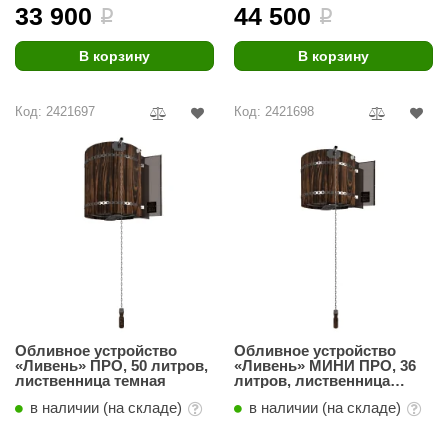
урция
33 900
44 500
i
i
елсот
В корзину
В корзину
ABA
Код: 2421697
Код: 2421698
MAGNUM
арвара
SAUNABOARD
ermomuros
ovali
lia
eya Sauna
Обливное устройство
Обливное устройство
«Ливень» ПРО, 50 литров,
«Ливень» МИНИ ПРО, 36
inn icon
лиственница темная
литров, лиственница
темная
в наличии (на складе)
в наличии (на складе)
азмахайка