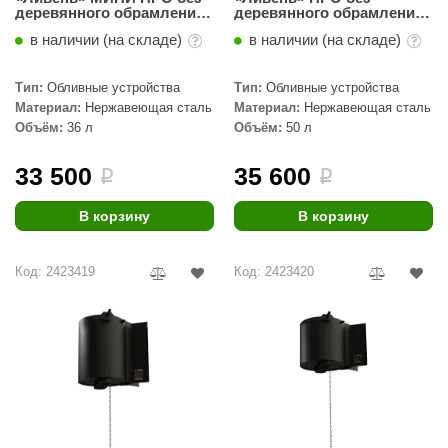
деревянного обрамления,
деревянного обрамления,
для скрытой установки, 36
для скрытой установки, 50
в наличии (на складе)
в наличии (на складе)
литров
литров
Тип:
Обливные устройства
Тип:
Обливные устройства
Материал:
Нержавеющая сталь
Материал:
Нержавеющая сталь
Объём:
36 л
Объём:
50 л
33 500
35 600
i
i
В корзину
В корзину
Код: 2423419
Код: 2423420