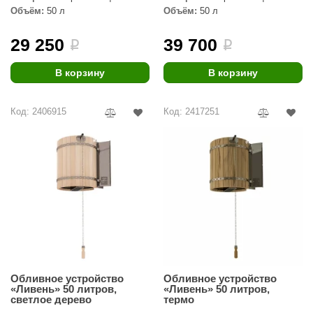
сталь, Дерево
Объём:
50 л
Объём:
50 л
ANG’s
29 250
39 700
i
i
asel
usaterm
В корзину
В корзину
raft
Код: 2406915
Код: 2417251
ohol
entiotec
lover
aestro Woods
KOY
c Light
Обливное устройство
Обливное устройство
KERKES
«Ливень» 50 литров,
«Ливень» 50 литров,
светлое дерево
термо
roConHealth