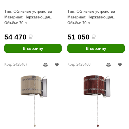
Тип:
Обливные устройства
Тип:
Обливные устройства
Материал:
Нержавеющая
Материал:
Нержавеющая
сталь, Дерево
сталь, Дерево
Объём:
70 л
Объём:
70 л
54 470
51 050
i
i
В корзину
В корзину
Код: 2425467
Код: 2425468