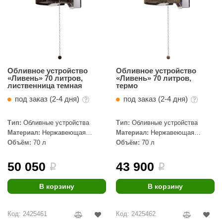
Обливное устройство
Обливное устройство
«Ливень» 70 литров,
«Ливень» 70 литров,
лиственница темная
термо
под заказ (2-4 дня)
под заказ (2-4 дня)
Тип:
Обливные устройства
Тип:
Обливные устройства
Материал:
Нержавеющая
Материал:
Нержавеющая
сталь, Дерево
сталь, Дерево
Объём:
70 л
Объём:
70 л
50 050
43 900
i
i
В корзину
В корзину
Код: 2425461
Код: 2425462