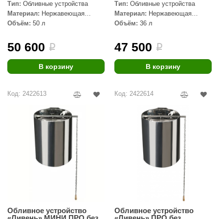
EDMUNDAS
Тип:
Обливные устройства
Тип:
Обливные устройства
Материал:
Нержавеющая
Материал:
Нержавеющая
ikkarien
сталь, Дерево
сталь, Дерево
Объём:
50 л
Объём:
36 л
50 600
47 500
i
i
В корзину
В корзину
Код: 2422613
Код: 2422614
Обливное устройство
Обливное устройство
«Ливень» МИНИ ПРО без
«Ливень» ПРО без