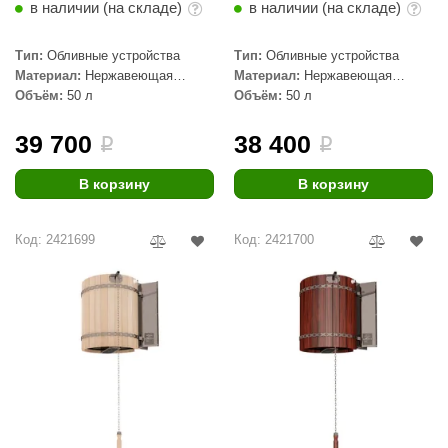
в наличии (на складе)
в наличии (на складе)
aldus
Тип:
Обливные устройства
Тип:
Обливные устройства
vimol
Материал:
Нержавеющая
Материал:
Нержавеющая
сталь, Дерево
сталь, Дерево
Объём:
50 л
Объём:
50 л
uramax
LP
39 700
38 400
i
i
олитех
В корзину
В корзину
amylle
Код: 2421699
Код: 2421700
arina
MF
еплодар
езувий
нжкомцентр
D SAUNA