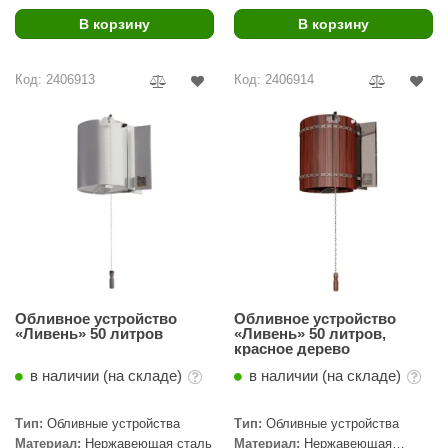
В корзину
В корзину
ariitti
entwood
Код: 2406913
Код: 2406914
KI
ulikivi
ento
ylo
lumenberg
WDT
Обливное устройство
Обливное устройство
UX ELEMENTS
«Ливень» 50 литров
«Ливень» 50 литров,
красное дерево
edi
в наличии (на складе)
в наличии (на складе)
ygroMatik
Тип:
Обливные устройства
Тип:
Обливные устройства
chiedel
Материал:
Нержавеющая сталь
Материал:
Нержавеющая