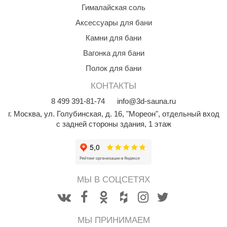
R. KERN
Гималайская соль
Аксессуары для бани
turm
Камни для бани
PEKO
Вагонка для бани
-Snow
Полок для бани
OLO
КОНТАКТЫ
romawolke
8
499
391-81-74
info@3d-sauna.ru
г. Москва
,
ул. Голубинская, д. 16, "Мореон", отдельный вход
тна
с задней стороны здания, 1 этаж
SNOOKER
remier
orelli
МЫ В СОЦСЕТЯХ
ikkurila
lcon
МЫ ПРИНИМАЕМ