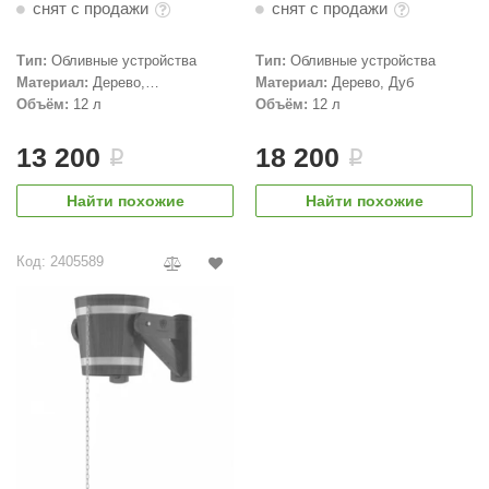
снят с продажи
снят с продажи
aldus
Тип:
Обливные устройства
Тип:
Обливные устройства
vimol
Материал:
Дерево,
Материал:
Дерево, Дуб
Лиственница
Объём:
12 л
Объём:
12 л
uramax
LP
13 200
18 200
i
i
олитех
Найти похожие
Найти похожие
amylle
Код: 2405589
arina
MF
еплодар
езувий
нжкомцентр
D SAUNA