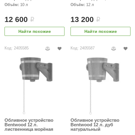
Лиственница
Объём:
10 л
Объём:
12 л
ANG’s
12 600
13 200
i
i
asel
usaterm
Найти похожие
Найти похожие
raft
Код: 2405585
Код: 2405587
ohol
entiotec
lover
aestro Woods
KOY
c Light
Обливное устройство
Обливное устройство
KERKES
Bentwood 12 л.
Bentwood 12 л. дуб
лиственница морёная
натуральный
roConHealth