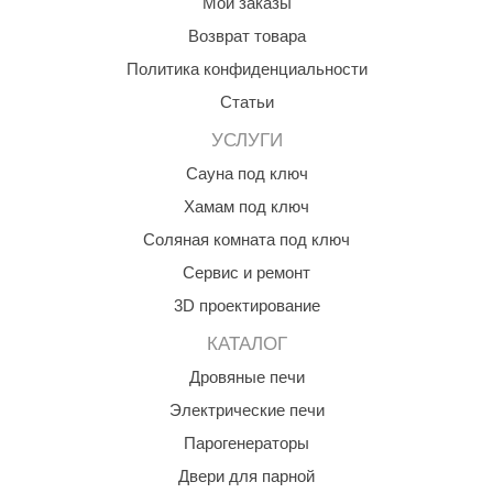
Мои заказы
абантуй
Возврат товара
кма
Политика конфиденциальности
eplofom
Статьи
LT
УСЛУГИ
Сауна под ключ
еникс
Хамам под ключ
eringer
Соляная комната под ключ
obiba
Сервис и ремонт
alc
3D проектирование
кспертСаун
КАТАЛОГ
Дровяные печи
еста
Электрические печи
ukka Design
Парогенераторы
icht 2000
Двери для парной