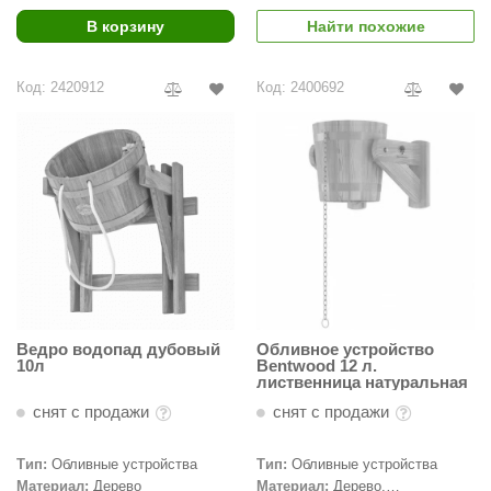
В корзину
Найти похожие
ariitti
entwood
Код: 2420912
Код: 2400692
KI
ulikivi
ento
ylo
lumenberg
WDT
Ведро водопад дубовый
Обливное устройство
UX ELEMENTS
10л
Bentwood 12 л.
лиственница натуральная
edi
снят с продажи
снят с продажи
ygroMatik
Тип:
Обливные устройства
Тип:
Обливные устройства
chiedel
Материал:
Дерево
Материал:
Дерево,