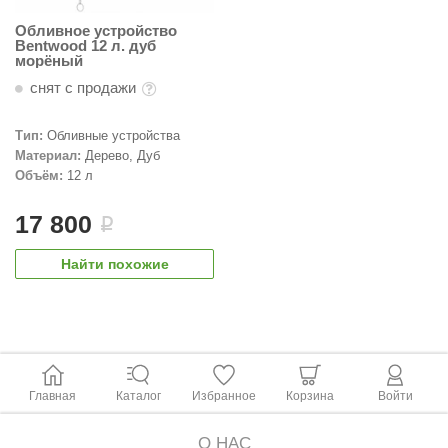
КЗ
Обливное устройство
Bentwood 12 л. дуб
ерезка
морёный
снят с продажи
улкан
ефест
Тип:
Обливные устройства
Материал:
Дерево, Дуб
рмак-Термо
Объём:
12 л
ройка
17 800
i
ренеран
Найти похожие
rill’D
обросталь
зиСтим
арь-печи
Главная
Каталог
Избранное
Корзина
Войти
волюция тепла
О НАС