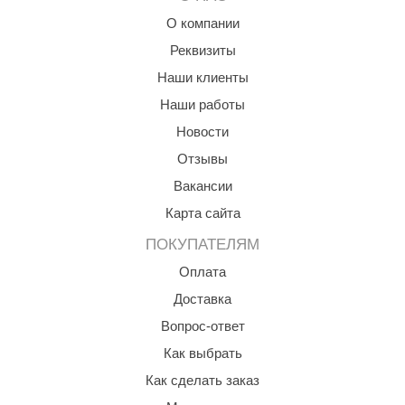
орнадо
О компании
гненный камень
Реквизиты
Наши клиенты
еплый камень
Наши работы
оссия
Новости
эровита
Отзывы
МТ
Вакансии
Карта сайта
АР-ecology
ПОКУПАТЕЛЯМ
СОМ
Оплата
остёр
Доставка
НЕРГОРЕСУРС
Вопрос-ответ
coLife
Как выбрать
Как сделать заказ
oodson