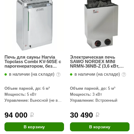
абантуй
кма
eplofom
LT
еникс
Печь для сауны Harvia
Электрическая печь
eringer
Topclass Combi KV-50SE с
SAWO NORDEX MINI
парогенератором, без
NRMN-36NB-Z (3,6 кВт,
пульта
встроенный пульт, внутри
obiba
в наличии (на складе)
в наличии (на складе)
оцинковка, снаружи
нержавейка)
alc
Объем парной, до:
6 м³
Объем парной, до:
5 м³
кспертСаун
Мощность:
5 кВт
Мощность:
3 кВт
Управление:
Выносной (не в
Управление:
Встроенный
еста
комплекте)
94 000
30 490
i
i
ukka Design
icht 2000
В корзину
В корзину