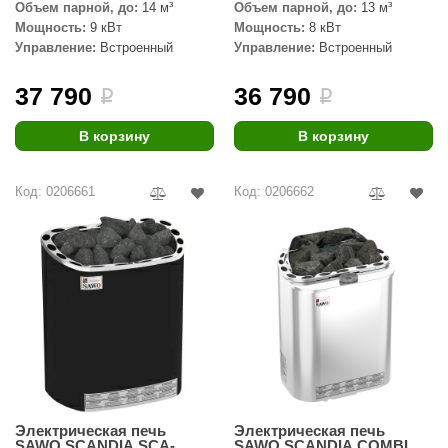
EDMUNDAS
Объем парной, до:
14 м³
Объем парной, до:
13 м³
Мощность:
9 кВт
Мощность:
8 кВт
ikkarien
Управление:
Встроенный
Управление:
Встроенный
37 790
36 790
i
i
В корзину
В корзину
Код: 0206661
Код: 0206662
Электрическая печь
Электрическая печь
SAWO SCANDIA SCA-
SAWO SCANDIA COMBI