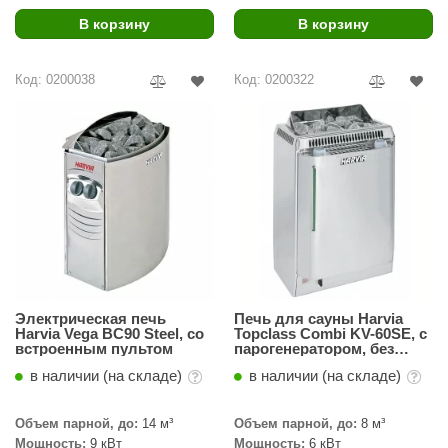
В корзину
В корзину
ariitti
entwood
Код: 0200038
Код: 0200322
KI
ulikivi
ento
ylo
lumenberg
WDT
Электрическая печь
Печь для сауны Harvia
UX ELEMENTS
Harvia Vega BC90 Steel, со
Topclass Combi KV-60SE, с
встроенным пультом
парогенератором, без
пульта
edi
в наличии (на складе)
в наличии (на складе)
ygroMatik
Объем парной, до:
14 м³
Объем парной, до:
8 м³
chiedel
Мощность:
9 кВт
Мощность:
6 кВт