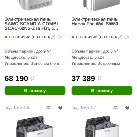
Электрическая печь
Электрическая печь
SAWO SCANDIA COMBI
Harvia The Wall SW60
SCAC-60NS-Z (6 кВт, с
парогенератором,
в наличии (на складе)
в наличии (на складе)
выносной пульт, внутри
оцинковка, снаружи
нержавейка)
Объем парной, до:
9 м³
Объем парной, до:
8 м³
Мощность:
6 кВт
Мощность:
6 кВт
Управление:
Выносной (не в
Управление:
Встроенный
комплекте)
68 190
37 389
i
i
В корзину
В корзину
Код: 0207316
Код: 0207317