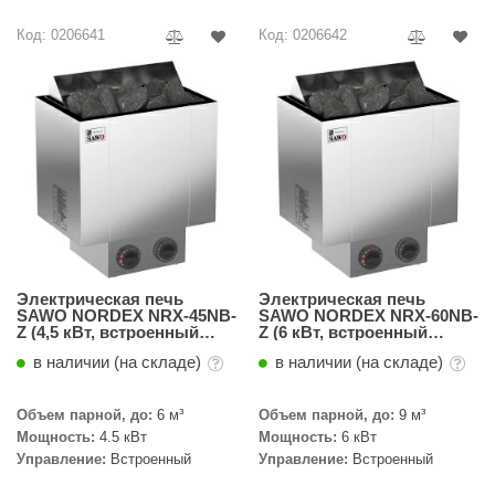
R. KERN
Код: 0206641
Код: 0206642
turm
PEKO
-Snow
OLO
romawolke
тна
SNOOKER
Электрическая печь
Электрическая печь
SAWO NORDEX NRX-45NB-
SAWO NORDEX NRX-60NB-
Z (4,5 кВт, встроенный
Z (6 кВт, встроенный
remier
пульт, внутри оцинковка,
пульт, внутри оцинковка,
в наличии (на складе)
в наличии (на складе)
снаружи нержавейка)
снаружи нержавейка)
orelli
Объем парной, до:
6 м³
Объем парной, до:
9 м³
ikkurila
Мощность:
4.5 кВт
Мощность:
6 кВт
Управление:
Встроенный
Управление:
Встроенный
lcon