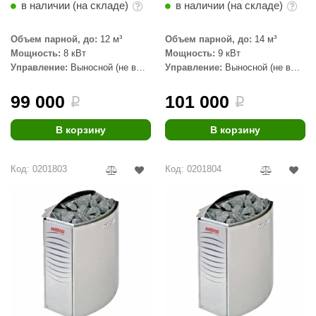
в наличии (на складе)
в наличии (на складе)
aldus
Объем парной, до:
12 м³
Объем парной, до:
14 м³
vimol
Мощность:
8 кВт
Мощность:
9 кВт
Управление:
Выносной (не в
Управление:
Выносной (не в
uramax
комплекте)
комплекте)
LP
99 000
101 000
i
i
олитех
В корзину
В корзину
amylle
Код: 0201803
Код: 0201804
arina
MF
еплодар
езувий
нжкомцентр
D SAUNA