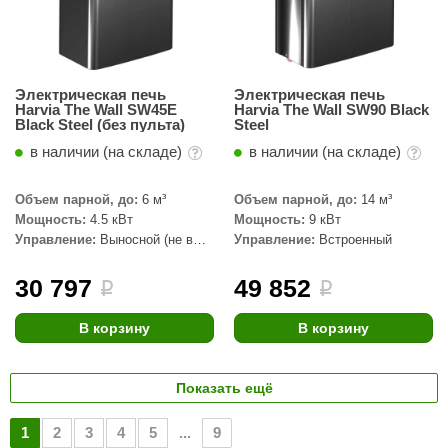
Электрическая печь
Электрическая печь
Harvia The Wall SW45E
Harvia The Wall SW90 Black
Black Steel (без пульта)
Steel
в наличии (на складе)
в наличии (на складе)
Объем парной, до:
6 м³
Объем парной, до:
14 м³
Мощность:
4.5 кВт
Мощность:
9 кВт
Управление:
Выносной (не в
Управление:
Встроенный
комплекте)
30 797
49 852
i
i
В корзину
В корзину
Показать ещё
1
2
3
4
5
...
9