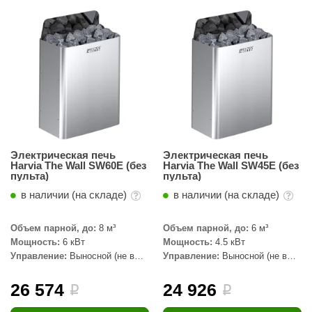
Электрическая печь
Электрическая печь
Harvia The Wall SW60E (без
Harvia The Wall SW45E (без
пульта)
пульта)
в наличии (на складе)
в наличии (на складе)
Объем парной, до:
8 м³
Объем парной, до:
6 м³
Мощность:
6 кВт
Мощность:
4.5 кВт
Управление:
Выносной (не в
Управление:
Выносной (не в
комплекте)
комплекте)
26 574
24 926
i
i