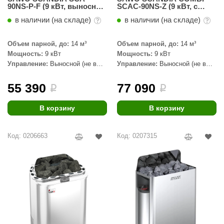
90NS-P-F (9 кВт, выносной
SCAC-90NS-Z (9 кВт, с
пульт, термопокрытие)
парогенератором,
в наличии (на складе)
в наличии (на складе)
выносной пульт, внутри
оцинковка, снаружи
нержавейка)
Объем парной, до:
14 м³
Объем парной, до:
14 м³
Мощность:
9 кВт
Мощность:
9 кВт
Управление:
Выносной (не в
Управление:
Выносной (не в
комплекте)
комплекте)
55 390
77 090
i
i
В корзину
В корзину
Код: 0206663
Код: 0207315