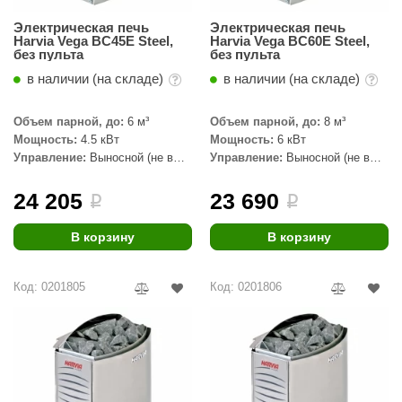
КЗ
Электрическая печь
Электрическая печь
Harvia Vega BC45E Steel,
Harvia Vega BC60E Steel,
ерезка
без пульта
без пульта
в наличии (на складе)
в наличии (на складе)
улкан
ефест
Объем парной, до:
6 м³
Объем парной, до:
8 м³
Мощность:
4.5 кВт
Мощность:
6 кВт
рмак-Термо
Управление:
Выносной (не в
Управление:
Выносной (не в
комплекте)
комплекте)
ройка
24 205
23 690
i
i
ренеран
В корзину
В корзину
rill’D
обросталь
Код: 0201805
Код: 0201806
зиСтим
арь-печи
волюция тепла