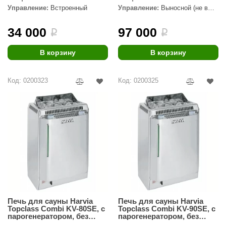
Управление:
Встроенный
Управление:
Выносной (не в
ANG’s
комплекте)
34 000
97 000
i
i
asel
usaterm
В корзину
В корзину
raft
Код: 0200323
Код: 0200325
ohol
entiotec
lover
aestro Woods
KOY
c Light
Печь для сауны Harvia
Печь для сауны Harvia
KERKES
Topclass Combi KV-80SE, с
Topclass Combi KV-90SE, с
парогенератором, без
парогенератором, без
roConHealth
пульта
пульта