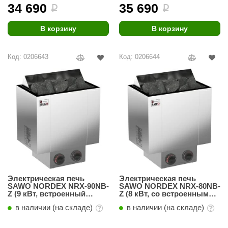
урция
34 690
35 690
i
i
елсот
В корзину
В корзину
ABA
Код: 0206643
Код: 0206644
MAGNUM
арвара
SAUNABOARD
ermomuros
ovali
lia
eya Sauna
Электрическая печь
Электрическая печь
SAWO NORDEX NRX-90NB-
SAWO NORDEX NRX-80NB-
inn icon
Z (9 кВт, встроенный
Z (8 кВт, со встроенным
пульт, внутри оцинковка,
блоком управления, со
в наличии (на складе)
в наличии (на складе)
снаружи нержавейка)
световым индикатором)
азмахайка