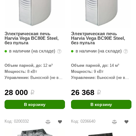
орнадо
гненный камень
еплый камень
Электрическая печь
Электрическая печь
Harvia Vega BC80E Steel,
Harvia Vega BC90E Steel,
оссия
без пульта
без пульта
эровита
в наличии (на складе)
в наличии (на складе)
МТ
Объем парной, до:
12 м³
Объем парной, до:
14 м³
Мощность:
8 кВт
Мощность:
9 кВт
АР-ecology
Управление:
Выносной (не в
Управление:
Выносной (не в
комплекте)
комплекте)
СОМ
28 000
26 368
i
i
остёр
В корзину
В корзину
НЕРГОРЕСУРС
coLife
Код: 0200332
Код: 0206640
oodson