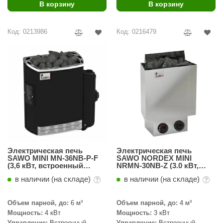
В корзину
В корзину
Код: 0213986
Код: 0216479
Электрическая печь
Электрическая печь
SAWO MINI MN-36NB-P-F
SAWO NORDEX MINI
(3,6 кВт, встроенный
NRMN-30NB-Z (3.0 кВт,
пульт, термопокрытие)
встроенный пульт)
в наличии (на складе)
в наличии (на складе)
Объем парной, до:
6 м³
Объем парной, до:
4 м³
Мощность:
4 кВт
Мощность:
3 кВт
Управление:
Встроенный
Управление:
Встроенный