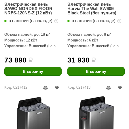
Электрическая печь
Электрическая печь
SAWO NORDEX FlOOR
Harvia The Wall SW60E
NRFS-120NS-Z (12 кВт)
Black Steel (без пульта)
в наличии (на складе)
в наличии (на складе)
Объем парной, до:
18 м³
Объем парной, до:
8 м³
Мощность:
12 кВт
Мощность:
6 кВт
Управление:
Выносной (не в
Управление:
Выносной (не в
комплекте)
комплекте)
73 890
31 930
i
i
В корзину
В корзину
Код: 0217412
Код: 0217413