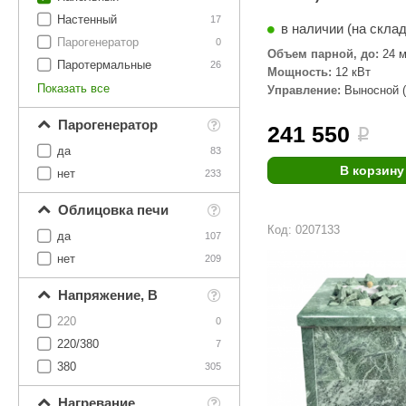
Настенный
17
в наличии (на скла
Парогенератор
0
Объем парной, до:
24 м
Паротермальные
26
Мощность:
12 кВт
Показать все
Управление:
Выносной (
комплекте)
Парогенератор
241 550
i
да
83
В корзину
нет
233
Облицовка печи
Код: 0207133
да
107
нет
209
Напряжение, В
220
0
220/380
7
380
305
Нагревание