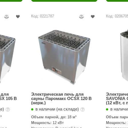
Политех
Теплодар
Код: 0221787
Код: 020670
НКЗ
Ермак-Термо
Добросталь
епла
Торнадо
Аэровита
Костёр
Сабантуй
Феникс
 для
Электрическая печь для
Электрич
X 105 B
сауны Паромакс OCSX 120 B
SAVONIA 
(нерж.)
(12 кВт, с
ЭкспертСаун
внутри оц
де)
в наличии (на складе)
в наличи
нержавейк
DR. KERN
³
Объем парной, до:
18 м³
Объем парн
Мощность:
12 кВт
Мощность:
KOLO