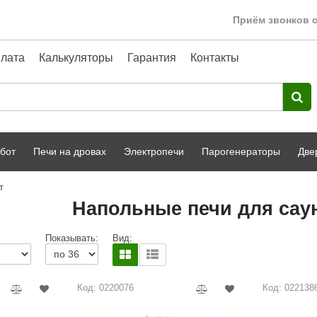
Приём звонков с
лата
Калькуляторы
Гарантия
Контакты
бот
Печи на дровах
Электропечи
Парогенераторы
Две
т
Harvia
парной
Турецкая баня
Напольные печи для саун
HENKI
ный фасад
Сервис
Показывать:
Вид:
Сила Алтая
Karhu
Код: 0220076
Код: 022138
A-Panel