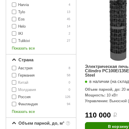
SPA-Технология
Lacoform
Harvia
4
Иди в Баню
Composit
Tylo
Двери для сауны
13
Eos
45
Spitzner
Baneum
Аксессуары
Helo
14
Mondex
ASTON
IKI
2
Ароматерапия
Tulikivi
27
Black Banya
Баня Орган
Показать все
Комплектующие и запчасти
MORZH
IDABIO
Страна
TechHolland
Helo
Гималайская соль
Электрическая печь 
Австрия
8
Cilindro PC100E/135E
IKI
Tulikivi
Steel
Германия
58
Аудио/Акустика
в наличии (на скла
Blumenberg
WDT
Китай
0
Объем парной, до:
20 м
Молдавия
Освещение
0
HygroMatik
Schiedel
Мощность:
10 кВт
Россия
126
Управление:
Выносной (
Kusaterm
Craft
Дерево для бани
Финляндия
94
комплекте)
Показать все
Klover
Maestro Wo
110 000
i
Плитка из камня
KERKES
ProConHealt
Объем парной, до, м³
В корзину