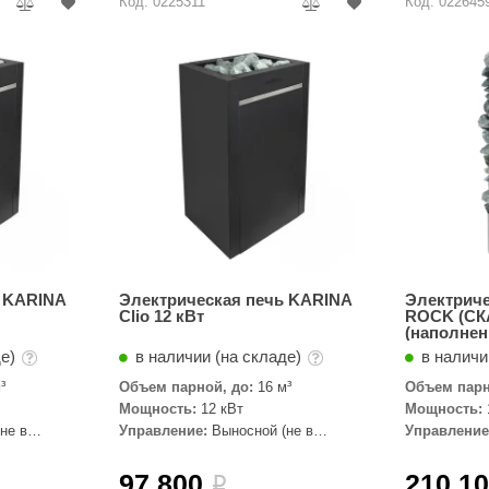
Код: 0225311
Код: 022645
ь KARINA
Электрическая печь KARINA
Электрич
Clio 12 кВт
ROCK (СКА
(наполнен
де)
в наличии (на складе)
в наличи
³
Объем парной, до:
16 м³
Объем парн
Мощность:
12 кВт
Мощность:
не в
Управление:
Выносной (не в
Управление
комплекте)
комплекте)
97 800
210 1
i