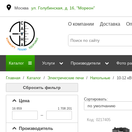
Москва
ул. Голубинская, д. 16, "Мореон"
О компании
Доставка
Оп
Каталог
Услуги
Производители
Фото ра
Главная
/
Каталог
/
Электрические печи
/
Напольные
/
10-12 кВ
Дровяные печи
Паромакс
Steamtec
Сауны
Отделка 
Сбросить фильтр
Электрические печи
Grandis
Born
ИК сауны
Стеклян
Сортировать:
Цена
Kastor
Sawo
Парогенераторы
16 859
1 708 201
Невотон
Kaledo
–
Пульты управления
Код: 0217405
Steam and Water
Эверест
Производитель
Камни для печей