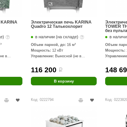
ь KARINA
Электрическая печь KARINA
Электрич
Quadro 12 Талькохлорит
TOWER TH6
без пульта
де)
в наличии (на складе)
в наличи
³
Объем парной, до:
16 м³
Объем парн
Мощность:
12 кВт
Мощность:
не в
Управление:
Выносной (не в
Управление
комплекте)
комплекте)
116 200
148 6
i
В корзину
Код: 0222794
Код: 022382