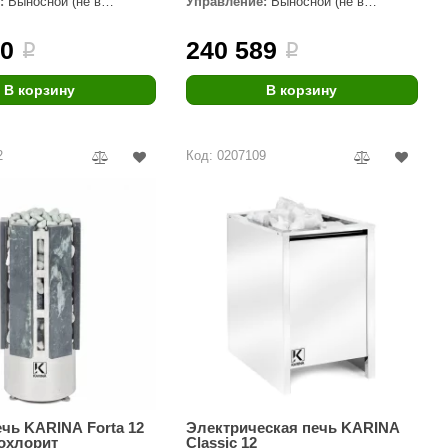
:
Выносной (не в
Управление:
Выносной (не в
комплекте)
Morelli
90
240 589
i
i
Делсот
SAUNABOARD
В корзину
В корзину
Keya Sauna
2
Код: 0207109
Nikkarien
чь KARINA Forta 12
Электрическая печь KARINA
охлорит
Classic 12