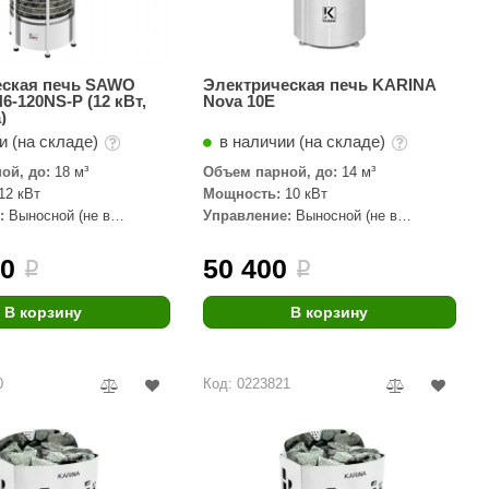
еская печь SAWO
Электрическая печь KARINA
-120NS-P (12 кВт,
Nova 10E
)
и (на складе)
в наличии (на складе)
ой, до:
18 м³
Объем парной, до:
14 м³
12 кВт
Мощность:
10 кВт
:
Выносной (не в
Управление:
Выносной (не в
комплекте)
90
50 400
i
i
В корзину
В корзину
0
Код: 0223821