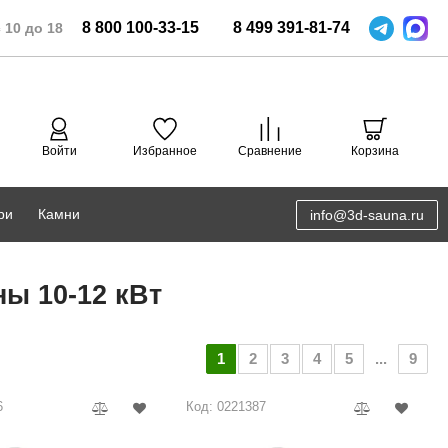
8
800
100-33-15
8
499
391-81-74
 10 до 18
Войти
Избранное
Сравнение
Корзина
ри
Камни
info@3d-sauna.ru
DoorWood
Соляная комната
ы 10-12 кВт
Eos
3D проектирование
Anypool
1
2
3
4
5
...
9
PRO METALL
6
Код: 0221387
Руспанель