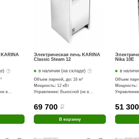
ь KARINA
Электрическая печь KARINA
Электрич
Classic Steam 12
Nika 10E
де)
в наличии (на складе)
в наличи
³
Объем парной, до:
16 м³
Объем парн
Мощность:
12 кВт
Мощность:
не в
Управление:
Выносной (не в
Управление
комплекте)
комплекте)
69 700
51 30
i
В корзину