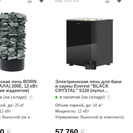
9
Код: 0227123
еская печь BORN
Электрическая печь для бани
ЛА) 200E, 12 кВт
и сауны Everest "BLACK
ие жадеитом)
CRYSTAL" S120 (пульт
управления в комплекте)
и (на складе)
в наличии (на складе)
ой, до:
25 м³
Объем парной, до:
18 м³
12 кВт
Мощность:
12 кВт
:
Выносной (не в
Управление:
Выносной (в комплекте)
00
57 760
i
i