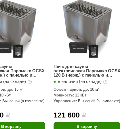
АРТА
212F
Sangens
Fischer
RAINZ
PolarSpa
Bentwood
 сауны
Печь для сауны
еская Паромакс OCSX
электрическая Паромакс OCSX
Tylo
ж.) с панелью и
120 B (нерж.) с панелью и
правления
блоком управления
и (на складе)
в наличии (на складе)
Wedi
ой, до:
15 м³
Объем парной, до:
18 м³
Fasel
10 кВт
Мощность:
12 кВт
:
Выносной (в комплекте)
Управление:
Выносной (в комплекте)
Sentiotec
Ec Light
00
121 600
i
i
Kvimol
В корзину
В корзину