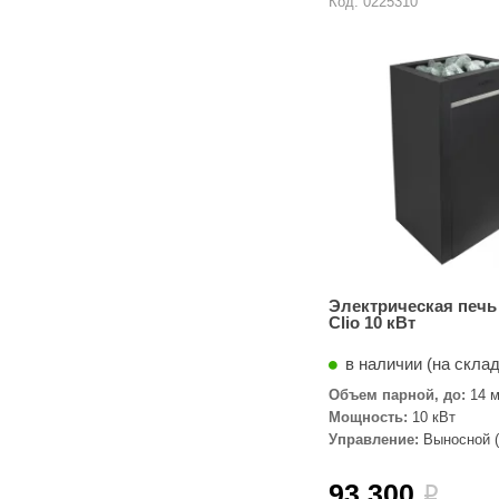
Код: 0225310
Электрическая печ
Clio 10 кВт
в наличии (на скла
Объем парной, до:
14 м
Мощность:
10 кВт
Управление:
Выносной (
комплекте)
93 300
i