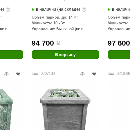
де)
в наличии (на складе)
в наличи
³
Объем парной, до:
14 м³
Объем парн
Мощность:
10 кВт
Мощность:
не в
Управление:
Выносной (не в
Управление
комплекте)
комплекте)
94 700
97 60
i
В корзину
Код: 0207134
Код: 021649