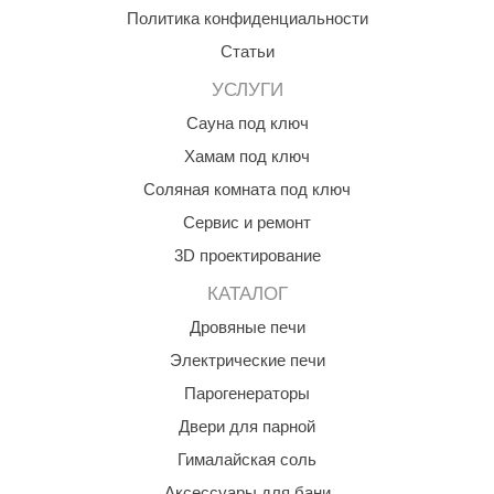
Политика конфиденциальности
ANG’s
Статьи
asel
УСЛУГИ
usaterm
Сауна под ключ
raft
Хамам под ключ
Соляная комната под ключ
ohol
Сервис и ремонт
entiotec
3D проектирование
lover
КАТАЛОГ
aestro Woods
Дровяные печи
KOY
Электрические печи
Парогенераторы
c Light
Двери для парной
KERKES
Гималайская соль
roConHealth
Аксессуары для бани