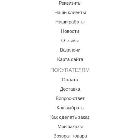
Реквизиты
ariitti
Наши клиенты
Наши работы
entwood
Новости
KI
Отзывы
ulikivi
Вакансии
ento
Карта сайта
ylo
ПОКУПАТЕЛЯМ
Оплата
lumenberg
Доставка
WDT
Вопрос-ответ
UX ELEMENTS
Как выбрать
edi
Как сделать заказ
ygroMatik
Мои заказы
Возврат товара
chiedel