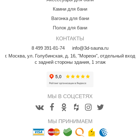
aldus
Камни для бани
Вагонка для бани
vimol
Полок для бани
uramax
КОНТАКТЫ
LP
8
499
391-81-74
info@3d-sauna.ru
олитех
г. Москва
,
ул. Голубинская, д. 16, "Мореон", отдельный вход
с задней стороны здания, 1 этаж
amylle
arina
MF
МЫ В СОЦСЕТЯХ
еплодар
езувий
МЫ ПРИНИМАЕМ
нжкомцентр
D SAUNA