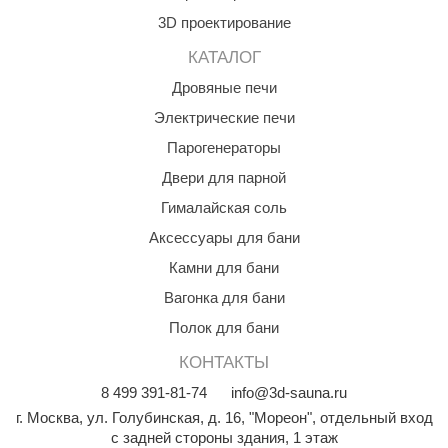
3D проектирование
aldus
КАТАЛОГ
vimol
Дровяные печи
uramax
Электрические печи
LP
Парогенераторы
олитех
Двери для парной
Гималайская соль
amylle
Аксессуары для бани
arina
Камни для бани
MF
Вагонка для бани
еплодар
Полок для бани
езувий
КОНТАКТЫ
8
499
391-81-74
info@3d-sauna.ru
нжкомцентр
г. Москва
,
ул. Голубинская, д. 16, "Мореон", отдельный вход
D SAUNA
с задней стороны здания, 1 этаж