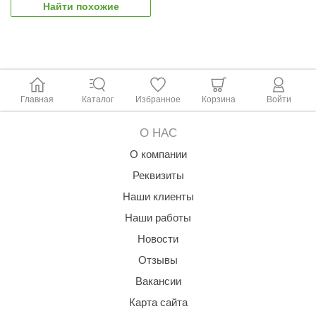
Найти похожие
ariitti
entwood
KI
Главная
Каталог
Избранное
Корзина
Войти
ulikivi
ento
О НАС
О компании
ylo
Реквизиты
lumenberg
Наши клиенты
WDT
Наши работы
UX ELEMENTS
Новости
edi
Отзывы
Вакансии
ygroMatik
Карта сайта
chiedel