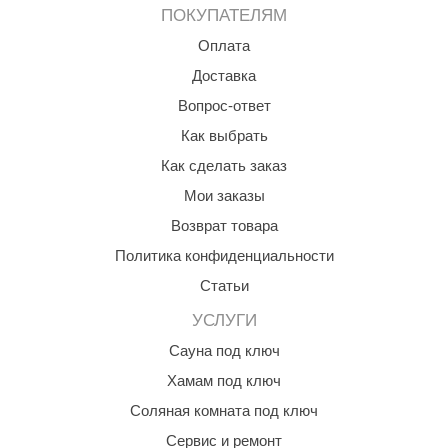
ПОКУПАТЕЛЯМ
ANG’s
Оплата
asel
Доставка
usaterm
Вопрос-ответ
Как выбрать
raft
Как сделать заказ
ohol
Мои заказы
entiotec
Возврат товара
lover
Политика конфиденциальности
Статьи
aestro Woods
УСЛУГИ
KOY
Сауна под ключ
c Light
Хамам под ключ
KERKES
Соляная комната под ключ
roConHealth
Сервис и ремонт