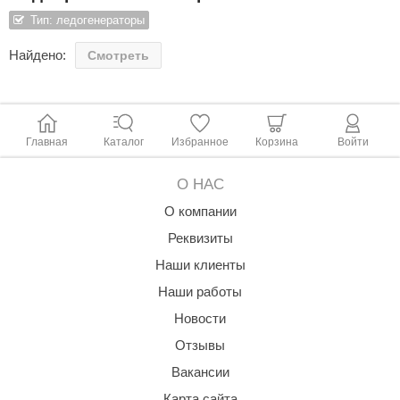
Обратите внимание: чаша не входит в комплект и
Тип: ледогенераторы
приобретается отдельно.
ariitti
Найдено:
Смотреть
entwood
KI
ulikivi
Главная
Каталог
Избранное
Корзина
Войти
ento
О НАС
ylo
О компании
lumenberg
Реквизиты
WDT
Наши клиенты
Наши работы
UX ELEMENTS
Новости
edi
Отзывы
ygroMatik
Вакансии
chiedel
Карта сайта