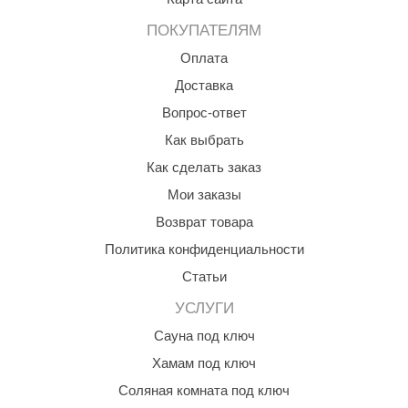
ANG’s
ПОКУПАТЕЛЯМ
Оплата
asel
Доставка
usaterm
Вопрос-ответ
raft
Как выбрать
ohol
Как сделать заказ
Мои заказы
entiotec
Возврат товара
lover
Политика конфиденциальности
aestro Woods
Статьи
KOY
УСЛУГИ
c Light
Сауна под ключ
Хамам под ключ
KERKES
Соляная комната под ключ
roConHealth