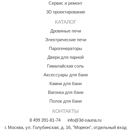
Сервис и ремонт
aldus
3D проектирование
vimol
КАТАЛОГ
uramax
Дровяные печи
Электрические печи
LP
Парогенераторы
олитех
Двери для парной
amylle
Гималайская соль
arina
Аксессуары для бани
MF
Камни для бани
Вагонка для бани
еплодар
Полок для бани
езувий
КОНТАКТЫ
нжкомцентр
8
499
391-81-74
info@3d-sauna.ru
D SAUNA
г. Москва
,
ул. Голубинская, д. 16, "Мореон", отдельный вход