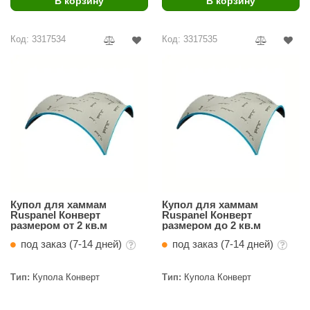
В корзину
В корзину
ariitti
Код: 3317534
Код: 3317535
entwood
KI
ulikivi
ento
ylo
lumenberg
WDT
Купол для хаммам
Купол для хаммам
Ruspanel Конверт
Ruspanel Конверт
размером от 2 кв.м
размером до 2 кв.м
UX ELEMENTS
под заказ (7-14 дней)
под заказ (7-14 дней)
edi
Тип:
Купола Конверт
Тип:
Купола Конверт
ygroMatik
chiedel