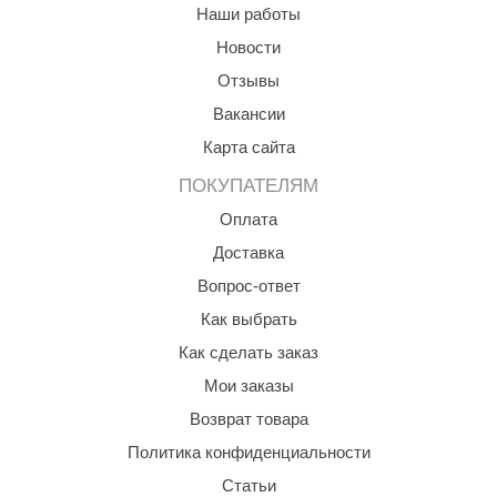
Наши работы
КЗ
Новости
ерезка
Отзывы
улкан
Вакансии
Карта сайта
ефест
ПОКУПАТЕЛЯМ
рмак-Термо
Оплата
ройка
Доставка
ренеран
Вопрос-ответ
rill’D
Как выбрать
Как сделать заказ
обросталь
Мои заказы
зиСтим
Возврат товара
арь-печи
Политика конфиденциальности
волюция тепла
Статьи