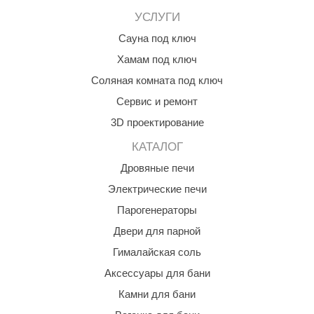
орнадо
УСЛУГИ
Сауна под ключ
гненный камень
Хамам под ключ
еплый камень
Соляная комната под ключ
оссия
Сервис и ремонт
эровита
3D проектирование
МТ
КАТАЛОГ
Дровяные печи
АР-ecology
Электрические печи
СОМ
Парогенераторы
остёр
Двери для парной
НЕРГОРЕСУРС
Гималайская соль
coLife
Аксессуары для бани
Камни для бани
oodson