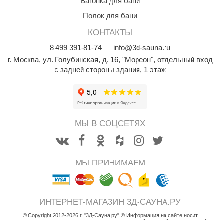
Вагонка для бани
абантуй
Полок для бани
кма
КОНТАКТЫ
eplofom
8
499
391-81-74
info@3d-sauna.ru
г. Москва
,
ул. Голубинская, д. 16, "Мореон", отдельный вход
LT
с задней стороны здания, 1 этаж
еникс
eringer
obiba
МЫ В СОЦСЕТЯХ
alc
кспертСаун
МЫ ПРИНИМАЕМ
еста
ukka Design
ИНТЕРНЕТ-МАГАЗИН 3Д-САУНА.РУ
icht 2000
© Copyright 2012-2026 г. "3Д-Сауна.ру" ® Информация на сайте носит