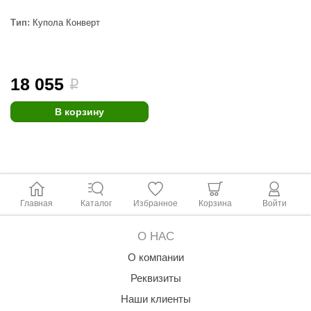
aldus
Тип:
Купола Конверт
vimol
uramax
18 055
i
LP
В корзину
олитех
amylle
arina
MF
Главная
Каталог
Избранное
Корзина
Войти
еплодар
О НАС
езувий
О компании
нжкомцентр
Реквизиты
Наши клиенты
D SAUNA