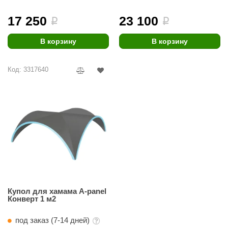
ANG’s
17 250
23 100
i
i
asel
В корзину
В корзину
usaterm
Код: 3317640
raft
ohol
entiotec
lover
aestro Woods
KOY
c Light
Купол для хамама A-panel
Конверт 1 м2
KERKES
под заказ (7-14 дней)
roConHealth