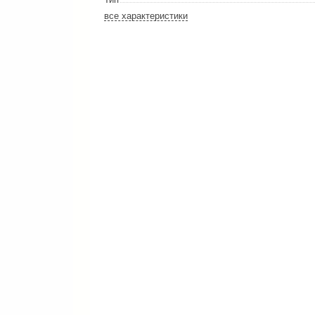
Сталь-Мастер
все характеристики
Банные штучки
CeruttiSpa
Suokka
ика
Русский дух
Карельские легенды
Cariitti
Rento
LUX ELEMENTS
LANG’s
Rohol
ods
KOY
h
Baldus