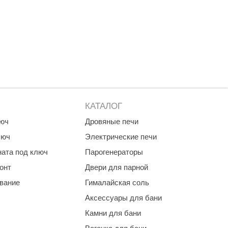
КАТАЛОГ
люч
Дровяные печи
люч
Электрические печи
ната под ключ
Парогенераторы
онт
Двери для парной
ование
Гималайская соль
Аксессуары для бани
Камни для бани