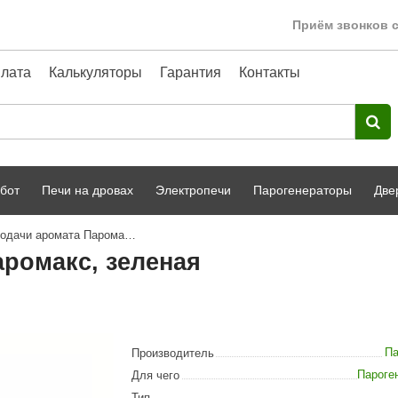
Приём звонков с
лата
Калькуляторы
Гарантия
Контакты
бот
Печи на дровах
Электропечи
Парогенераторы
Две
Комплект для подачи аромата Паромакс, зеленая
Harvia
парной
Турецкая баня
аромакс, зеленая
HENKI
ный фасад
Сервис
Сила Алтая
Karhu
Па
Производитель
A-Panel
Пароге
Для чего
Тип