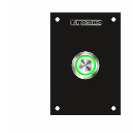
SPA-Технология
Lacoform
Иди в Баню
Composit
Двери для сауны
Spitzner
Baneum
Аксессуары
Mondex
ASTON
Ароматерапия
Black Banya
Баня Орган
Комплектующие и запчасти
MORZH
IDABIO
TechHolland
Helo
Гималайская соль
IKI
Tulikivi
Аудио/Акустика
Blumenberg
WDT
Освещение
HygroMatik
Schiedel
Kusaterm
Craft
Дерево для бани
Klover
Maestro Wo
Плитка из камня
KERKES
ProConHealt