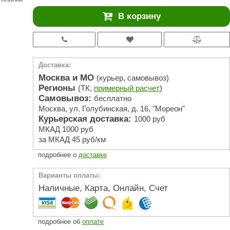
АРТА
В корзину
212F
Sangens
Fischer
Доставка:
RAINZ
Москва и МО
(курьер, самовывоз)
Регионы
(ТК,
примерный расчет
)
PolarSpa
Самовывоз:
бесплатно
Москва, ул. Голубинская, д. 16, "Мореон"
Bentwood
Курьерская доставка:
1000 руб
Tylo
МКАД 1000 руб
за МКАД 45 руб/км
Wedi
подробнее о
доставке
Fasel
Варианты оплаты:
Sentiotec
Наличные, Карта, Онлайн, Счет
Ec Light
Kvimol
подробнее об
оплате