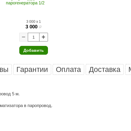
парогенератора 1/2
Premier
Турция
3 000
x
1
Варвара
3 000
i
Olia
EDMUNDAS
Добавить
вы
Гарантии
Оплата
Доставка
ровод 5 м.
матизатора в паропровод.