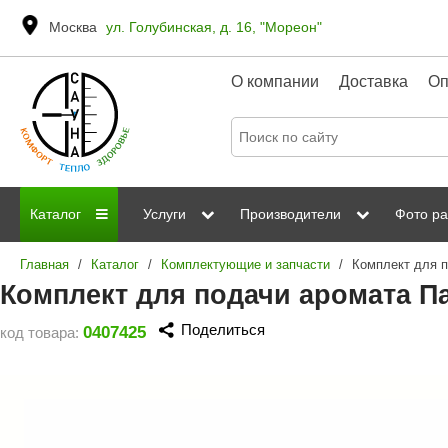
Москва
ул. Голубинская, д. 16, "Мореон"
О компании
Доставка
Оп
Каталог
Услуги
Производители
Фото ра
Главная
/
Каталог
/
Комплектующие и запчасти
/
Дровяные печи
Паромакс
Steamtec
Сауны
Отделка 
Комплект для подачи аромата П
Электрические печи
Grandis
Born
ИК сауны
Стеклян
Поделиться
0407425
код товара:
Kastor
Sawo
Парогенераторы
Невотон
Kaledo
Пульты управления
Steam and Water
Эверест
Камни для печей