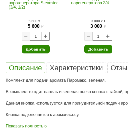
SPA & WELLNESS
парогенератора Steamtec
парогенератора 3/4
Этна
SNOOKER
(3/4, 1/2)
Для дома и дачи
Tikkurila
Elcon
5 600
x
1
3 000
x
1
TABA
MAGNUM
5 600
3 000
Акции и скидки
i
i
Termomuros
Covali
Finn icon
Размахайка
Добавить
Добавить
Описание
Характеристики
Отзы
Комплект для подачи аромата Паромакс, зеленая.
В комплект входит панель и зеленая пьезо кнопка с гайкой, п
Данная кнопка используется для принудительной подачи аро
Кнопка подключается к ароманасосу.
Показать полностью