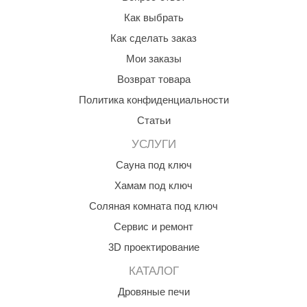
Как выбрать
ANG’s
Как сделать заказ
asel
Мои заказы
usaterm
Возврат товара
raft
Политика конфиденциальности
Статьи
ohol
УСЛУГИ
entiotec
Сауна под ключ
lover
Хамам под ключ
aestro Woods
Соляная комната под ключ
KOY
Сервис и ремонт
3D проектирование
c Light
КАТАЛОГ
KERKES
Дровяные печи
roConHealth