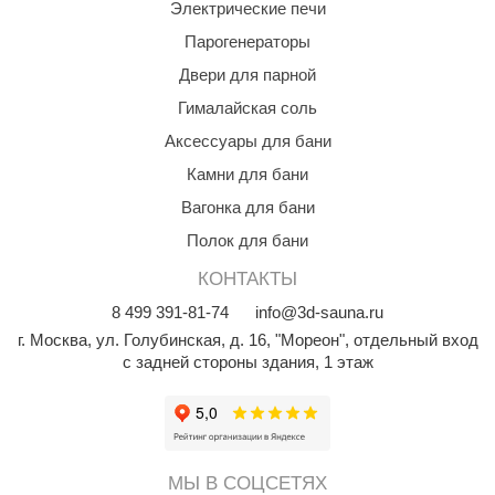
Электрические печи
aldus
Парогенераторы
vimol
Двери для парной
Гималайская соль
uramax
Аксессуары для бани
LP
Камни для бани
олитех
Вагонка для бани
amylle
Полок для бани
arina
КОНТАКТЫ
8
499
391-81-74
info@3d-sauna.ru
MF
г. Москва
,
ул. Голубинская, д. 16, "Мореон", отдельный вход
еплодар
с задней стороны здания, 1 этаж
езувий
нжкомцентр
D SAUNA
МЫ В СОЦСЕТЯХ