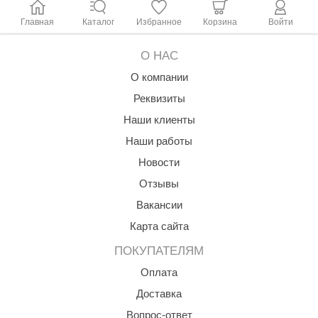
Главная
Каталог
Избранное
Корзина
Войти
ariitti
entwood
О НАС
KI
О компании
Реквизиты
ulikivi
Наши клиенты
ento
Наши работы
ylo
Новости
lumenberg
Отзывы
Вакансии
WDT
Карта сайта
UX ELEMENTS
ПОКУПАТЕЛЯМ
edi
Оплата
ygroMatik
Доставка
chiedel
Вопрос-ответ