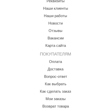
Реквизиты
Наши клиенты
ariitti
Наши работы
entwood
Новости
KI
Отзывы
ulikivi
Вакансии
ento
Карта сайта
ПОКУПАТЕЛЯМ
ylo
Оплата
lumenberg
Доставка
WDT
Вопрос-ответ
UX ELEMENTS
Как выбрать
edi
Как сделать заказ
Мои заказы
ygroMatik
Возврат товара
chiedel