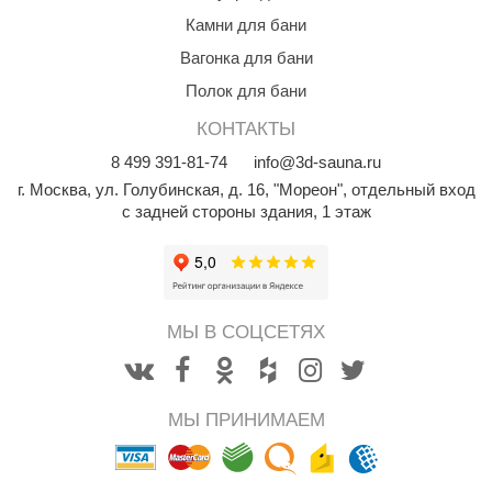
Камни для бани
aldus
Вагонка для бани
vimol
Полок для бани
uramax
КОНТАКТЫ
LP
8
499
391-81-74
info@3d-sauna.ru
г. Москва
,
ул. Голубинская, д. 16, "Мореон", отдельный вход
олитех
с задней стороны здания, 1 этаж
amylle
arina
MF
МЫ В СОЦСЕТЯХ
еплодар
езувий
МЫ ПРИНИМАЕМ
нжкомцентр
D SAUNA