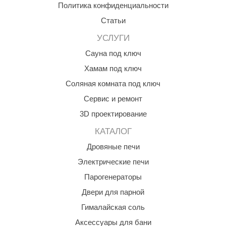
Политика конфиденциальности
ANG’s
Статьи
asel
УСЛУГИ
usaterm
Сауна под ключ
Хамам под ключ
raft
Соляная комната под ключ
ohol
Сервис и ремонт
entiotec
3D проектирование
lover
КАТАЛОГ
aestro Woods
Дровяные печи
Электрические печи
KOY
Парогенераторы
c Light
Двери для парной
KERKES
Гималайская соль
roConHealth
Аксессуары для бани