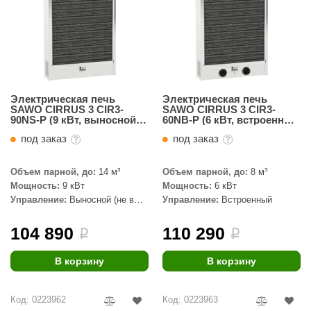
Электрическая печь
Электрическая печь
SAWO CIRRUS 3 CIR3-
SAWO CIRRUS 3 CIR3-
90NS-P (9 кВт, выносной
60NB-P (6 кВт, встроенный
пульт)
пульт, нержавейка)
под заказ
под заказ
Объем парной, до:
14 м³
Объем парной, до:
8 м³
Мощность:
9 кВт
Мощность:
6 кВт
Управление:
Выносной (не в
Управление:
Встроенный
комплекте)
104 890
110 290
i
i
В корзину
В корзину
Код: 0223962
Код: 0223963