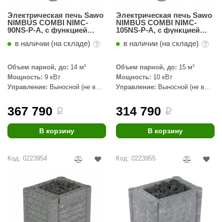
КЗ
Электрическая печь Sawo
Электрическая печь Sawo
NIMBUS COMBI NIMC-
NIMBUS COMBI NIMC-
ерезка
90NS-P-A, с функцией
105NS-P-A, с функцией
автодолива, талькохлорит
автодолива, талькохлорит
в наличии (на складе)
в наличии (на складе)
улкан
ефест
Объем парной, до:
14 м³
Объем парной, до:
15 м³
Мощность:
9 кВт
Мощность:
10 кВт
рмак-Термо
Управление:
Выносной (не в
Управление:
Выносной (не в
комплекте)
комплекте)
ройка
367 790
314 790
i
i
ренеран
В корзину
В корзину
rill’D
обросталь
Код: 0223954
Код: 0223955
зиСтим
арь-печи
волюция тепла