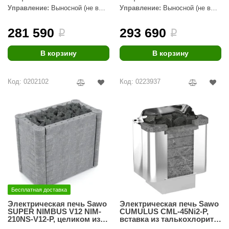
Управление:
Выносной (не в
Управление:
Выносной (не в
ANG’s
комплекте)
комплекте)
281 590
293 690
i
i
asel
usaterm
В корзину
В корзину
raft
Код: 0202102
Код: 0223937
ohol
entiotec
lover
aestro Woods
KOY
c Light
Бесплатная доставка
Электрическая печь Sawo
Электрическая печь Sawo
KERKES
SUPER NIMBUS V12 NIM-
CUMULUS CML-45Ni2-P,
210NS-V12-P, целиком из
вставка из талькохлорита,
roConHealth
талькохлорита
без пульта