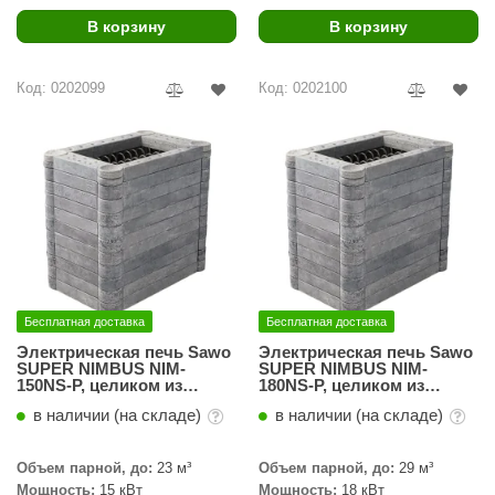
В корзину
В корзину
ariitti
entwood
Код: 0202099
Код: 0202100
KI
ulikivi
ento
ylo
lumenberg
WDT
Бесплатная доставка
Бесплатная доставка
Электрическая печь Sawo
Электрическая печь Sawo
UX ELEMENTS
SUPER NIMBUS NIM-
SUPER NIMBUS NIM-
150NS-P, целиком из
180NS-P, целиком из
талькохлорита
талькохлорита
edi
в наличии (на складе)
в наличии (на складе)
ygroMatik
Объем парной, до:
23 м³
Объем парной, до:
29 м³
chiedel
Мощность:
15 кВт
Мощность:
18 кВт