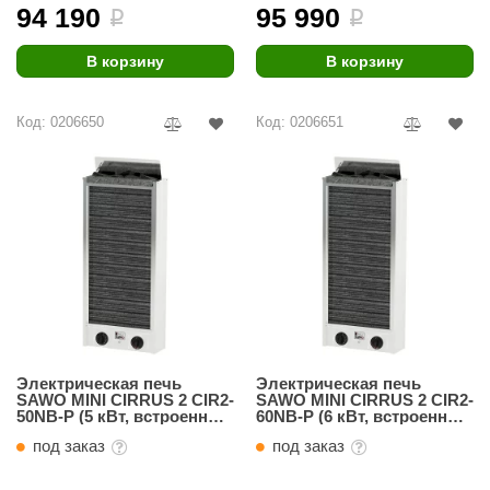
урция
94 190
95 990
i
i
елсот
В корзину
В корзину
ABA
Код: 0206650
Код: 0206651
MAGNUM
арвара
SAUNABOARD
ermomuros
ovali
lia
eya Sauna
Электрическая печь
Электрическая печь
SAWO MINI CIRRUS 2 CIR2-
SAWO MINI CIRRUS 2 CIR2-
inn icon
50NB-P (5 кВт, встроенный
60NB-P (6 кВт, встроенный
пульт, нержавейка)
пульт, нержавейка)
под заказ
под заказ
азмахайка