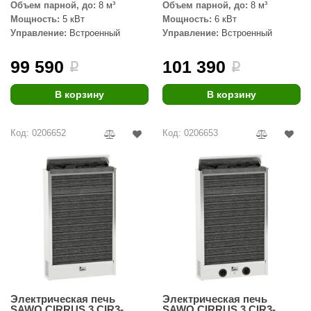
EDMUNDAS
Объем парной, до:
8 м³
Объем парной, до:
8 м³
Мощность:
5 кВт
Мощность:
6 кВт
ikkarien
Управление:
Встроенный
Управление:
Встроенный
99 590
101 390
i
i
В корзину
В корзину
Код: 0206652
Код: 0206653
Электрическая печь
Электрическая печь
SAWO CIRRUS 3 CIR3-
SAWO CIRRUS 3 CIR3-