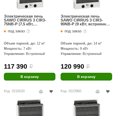
Электрическая печь
Электрическая печь
SAWO CIRRUS 3 CIR3-
SAWO CIRRUS 3 CIR3-
75NB-P (7,5 кВт,
90NB-P (9 кВт, встроенный
встроенный пульт,
пульт, нержавейка)
под заказ
под заказ
нержавейка)
Объем парной, до:
12 м³
Объем парной, до:
14 м³
Мощность:
7 кВт
Мощность:
9 кВт
Управление:
Встроенный
Управление:
Встроенный
117 390
120 990
i
i
В корзину
В корзину
Код: 0216520
Код: 0223960