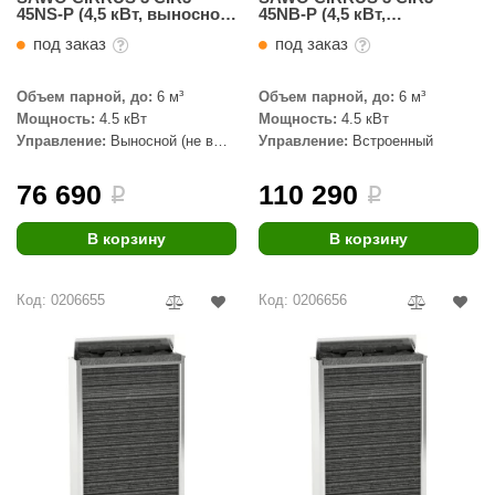
45NS-P (4,5 кВт, выносной
45NB-P (4,5 кВт,
пульт, нержавейка)
встроенный пульт,
под заказ
под заказ
нержавейка)
Объем парной, до:
6 м³
Объем парной, до:
6 м³
Мощность:
4.5 кВт
Мощность:
4.5 кВт
Управление:
Выносной (не в
Управление:
Встроенный
комплекте)
76 690
110 290
i
i
В корзину
В корзину
Код: 0206655
Код: 0206656