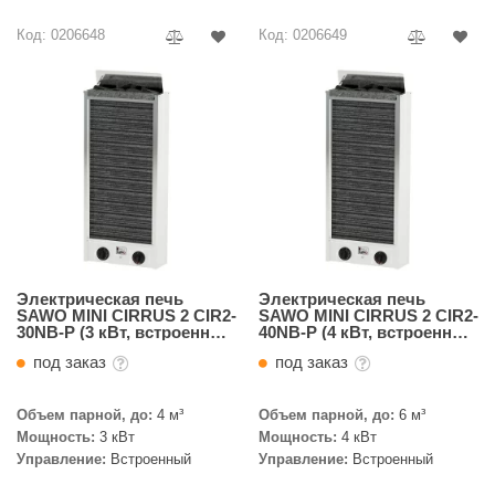
R. KERN
Код: 0206648
Код: 0206649
turm
PEKO
-Snow
OLO
romawolke
тна
SNOOKER
Электрическая печь
Электрическая печь
SAWO MINI CIRRUS 2 CIR2-
SAWO MINI CIRRUS 2 CIR2-
30NB-P (3 кВт, встроенный
40NB-P (4 кВт, встроенный
remier
пульт, нержавейка)
пульт, нержавейка)
под заказ
под заказ
orelli
Объем парной, до:
4 м³
Объем парной, до:
6 м³
ikkurila
Мощность:
3 кВт
Мощность:
4 кВт
Управление:
Встроенный
Управление:
Встроенный
lcon