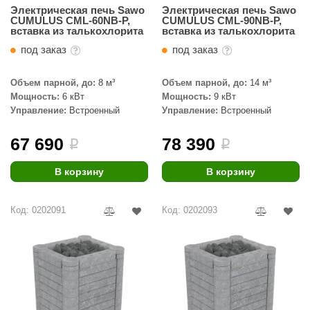
Электрическая печь Sawo
Электрическая печь Sawo
CUMULUS CML-60NB-P,
CUMULUS CML-90NB-P,
вставка из талькохлорита
вставка из талькохлорита
под заказ
под заказ
Объем парной, до:
8 м³
Объем парной, до:
14 м³
Мощность:
6 кВт
Мощность:
9 кВт
Управление:
Встроенный
Управление:
Встроенный
67 690
78 390
i
i
В корзину
В корзину
Код: 0202091
Код: 0202093