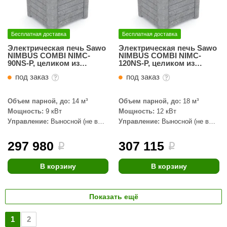
Бесплатная доставка
Бесплатная доставка
Электрическая печь Sawo
Электрическая печь Sawo
NIMBUS COMBI NIMC-
NIMBUS COMBI NIMC-
90NS-P, целиком из
120NS-P, целиком из
талькохлорита
талькохлорита
под заказ
под заказ
Объем парной, до:
14 м³
Объем парной, до:
18 м³
Мощность:
9 кВт
Мощность:
12 кВт
Управление:
Выносной (не в
Управление:
Выносной (не в
комплекте)
комплекте)
297 980
307 115
i
i
В корзину
В корзину
Показать ещё
1
2