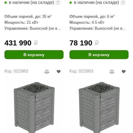
в наличии (на складе)
в наличии (на складе)
aldus
Объем парной, до:
35 м³
Объем парной, до:
6 м³
vimol
Мощность:
21 кВт
Мощность:
4.5 кВт
Управление:
Выносной (не в
Управление:
Выносной (не в
uramax
комплекте)
комплекте)
LP
431 990
78 190
i
i
олитех
В корзину
В корзину
amylle
Код: 0223952
Код: 0223953
arina
MF
еплодар
езувий
нжкомцентр
D SAUNA