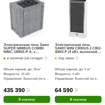
абантуй
кма
eplofom
LT
еникс
Электрическая печь Sawo
Электрическая печь
eringer
SUPER NIMBUS COMBI
SAWO MINI CIRRUS 2 CIR2-
NIMC-180NS-P-A, с
40NS-P (4 кВт, выносной
функцией автодолива,
пульт, нержавейка)
obiba
в наличии (на складе)
под заказ
талькохлорит
alc
Объем парной, до:
29 м³
Объем парной, до:
6 м³
кспертСаун
Мощность:
18 кВт
Мощность:
4 кВт
Управление:
Выносной (не в
Управление:
Выносной (не в
еста
комплекте)
комплекте)
435 390
64 590
i
i
ukka Design
icht 2000
В корзину
В корзину