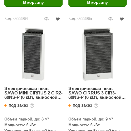
В корзину
В корзину
Код: 0223964
Код: 0223965
Электрическая печь
Электрическая печь
SAWO MINI CIRRUS 2 CIR2-
SAWO CIRRUS 3 CIR3-
60NS-P (6 кВт, выносной
60NS-P (6 кВт, выносной
пульт, нержавейка)
пульт, нержавейка)
под заказ
под заказ
Объем парной, до:
8 м³
Объем парной, до:
9 м³
Мощность:
6 кВт
Мощность:
6 кВт
Управление:
Выносной (не в
Управление:
Выносной (не в