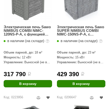
орнадо
гненный камень
еплый камень
Электрическая печь Sawo
Электрическая печь Sawo
NIMBUS COMBI NIMC-
SUPER NIMBUS COMBI
оссия
120NS-P-A, с функцией
NIMC-150NS-P-A, с
автодолива, талькохлорит
функцией автодолива,
эровита
в наличии (на складе)
в наличии (на складе)
талькохлорит
МТ
Объем парной, до:
18 м³
Объем парной, до:
23 м³
Мощность:
12 кВт
Мощность:
15 кВт
АР-ecology
Управление:
Выносной (не в
Управление:
Выносной (не в
комплекте)
комплекте)
СОМ
317 790
429 390
i
i
остёр
В корзину
В корзину
НЕРГОРЕСУРС
coLife
Код: 0223956
Код: 0206647
oodson