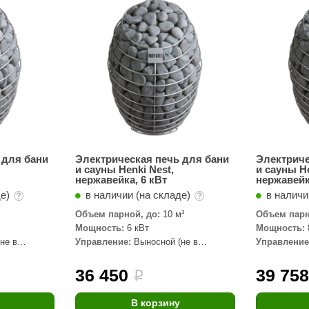
Сталь-Мастер
Банные штучки
CeruttiSpa
Suokka
ика
Русский дух
Карельские легенды
Cariitti
 для бани
Электрическая печь для бани
Электриче
и сауны Henki Nest,
и сауны He
Rento
нержавейка, 6 кВт
нержавейк
де)
в наличии (на складе)
в наличи
LUX ELEMENTS
Объем парной, до:
10 м³
Объем парн
LANG’s
Мощность:
6 кВт
Мощность:
не в
Управление:
Выносной (не в
Управление
Rohol
комплекте)
комплекте)
ods
KOY
36 450
39 75
i
h
Baldus
В корзину