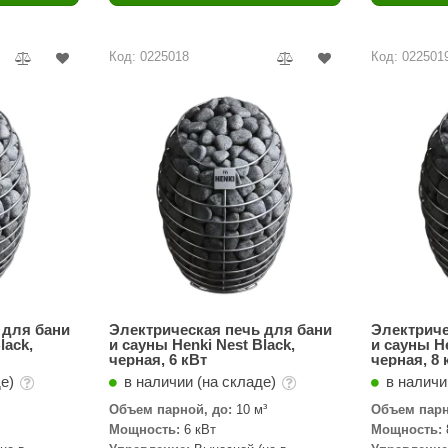
Политех
Теплодар
Код: 0225018
Код: 022501
НКЗ
Ермак-Термо
Добросталь
епла
Торнадо
Аэровита
Костёр
Сабантуй
Феникс
 для бани
Электрическая печь для бани
Электриче
lack,
и сауны Henki Nest Black,
и сауны He
черная, 6 кВт
черная, 8 
ЭкспертСаун
де)
в наличии (на складе)
в наличи
DR. KERN
Объем парной, до:
10 м³
Объем парн
Мощность:
6 кВт
Мощность:
KOLO