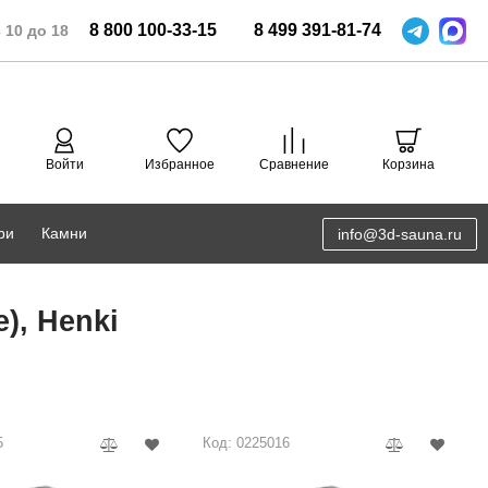
8
800
100-33-15
8
499
391-81-74
 10 до 18
Войти
Избранное
Сравнение
Корзина
ри
Камни
info@3d-sauna.ru
DoorWood
Соляная комната
), Henki
Eos
3D проектирование
Anypool
PRO METALL
5
Код: 0225016
Руспанель