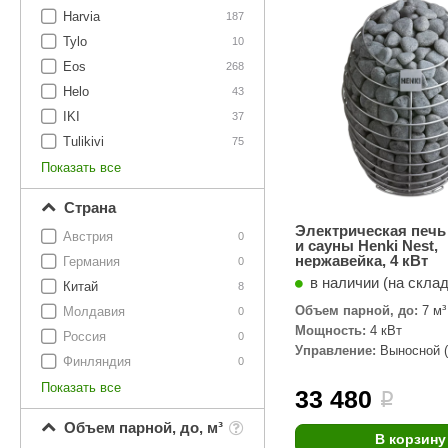
SPA-Технология
Lacoform
Harvia
187
Иди в Баню
Composit
Tylo
Двери для сауны
10
Eos
268
Spitzner
Baneum
Аксессуары
Helo
43
Mondex
ASTON
IKI
37
Ароматерапия
Tulikivi
75
Black Banya
Баня Орган
Показать все
Комплектующие и запчасти
MORZH
IDABIO
Страна
TechHolland
Helo
Гималайская соль
Электрическая печь
Австрия
0
и сауны Henki Nest,
IKI
Tulikivi
нержавейка, 4 кВт
Германия
0
Аудио/Акустика
в наличии (на скла
Blumenberg
WDT
Китай
8
Объем парной, до:
7 м³
Молдавия
Освещение
0
HygroMatik
Schiedel
Мощность:
4 кВт
Россия
0
Управление:
Выносной (
Kusaterm
Craft
Дерево для бани
Финляндия
0
комплекте)
Показать все
Klover
Maestro Wo
33 480
i
Плитка из камня
KERKES
ProConHealt
Объем парной, до, м³
В корзину