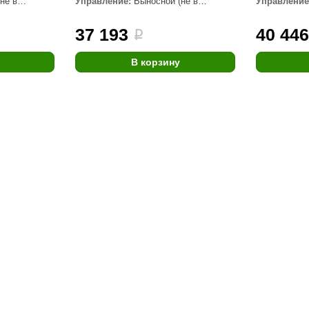
не в
Управление:
Выносной (не в
Управление
комплекте)
комплекте)
Premier
37 193
40 44
i
Турция
Варвара
В корзину
Olia
EDMUNDAS