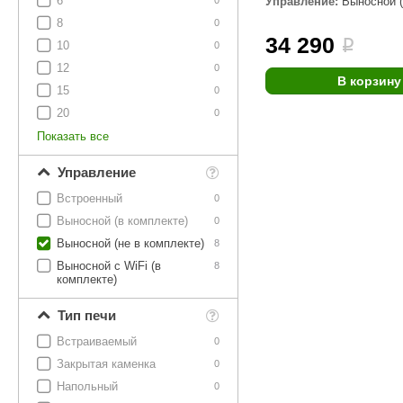
6
Управление:
Выносной (
SPA & WELLNESS
0
комплекте)
Этна
SNOOKER
8
0
34 290
Для дома и дачи
i
10
0
Tikkurila
Elcon
12
0
TABA
MAGNUM
В корзину
Акции и скидки
15
0
Termomuros
Covali
20
0
Показать все
Finn icon
Размахайка
Управление
Встроенный
0
Выносной (в комплекте)
0
Выносной (не в комплекте)
8
Выносной с WiFi (в
8
комплекте)
Тип печи
Встраиваемый
0
Закрытая каменка
0
Напольный
0