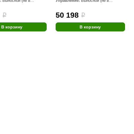
:
Выносной (не в
Управление:
Выносной (не в
комплекте)
Morelli
6
50 198
i
i
Делсот
SAUNABOARD
В корзину
В корзину
Keya Sauna
Nikkarien