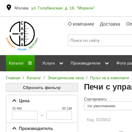
Москва
ул. Голубинская, д. 16, "Мореон"
О компании
Доставка
Оп
Каталог
Услуги
Производители
Фото ра
Главная
/
Каталог
/
Электрические печи
/
Пульт не в комплекте
Дровяные печи
Паромакс
Steamtec
Сауны
Отделка 
Печи с упра
Сбросить фильтр
Электрические печи
Grandis
Born
ИК сауны
Стеклян
Сортировать:
Цена
Kastor
Sawo
Парогенераторы
33 480
50 198
Невотон
Kaledo
–
Пульты управления
Код: 0225013
Steam and Water
Эверест
Производитель
Камни для печей