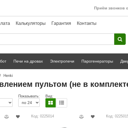
Приём звонков с
лата
Калькуляторы
Гарантия
Контакты
бот
Печи на дровах
Электропечи
Парогенераторы
Две
/
Henki
Harvia
парной
Турецкая баня
влением пультом (не в комплекте
HENKI
ный фасад
Сервис
Показывать:
Вид:
Сила Алтая
Karhu
Код: 0225014
Код: 022501
A-Panel