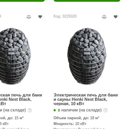
Camylle
Везувий
9
Код: 0225020
Березка
Тройка
ИзиСтим
Огненный камень
УМТ
ЭНЕРГОРЕСУРС
Акма
Feringer
ская печь для бани
Электрическая печь для бани
nki Nest Black,
и сауны Henki Nest Black,
кВт
черная, 10 кВт
Веста
и (на складе)
в наличии (на складе)
Sturm
ой, до:
15 м³
Объем парной, до:
18 м³
8 кВт
Мощность:
10 кВт
Aromawolke