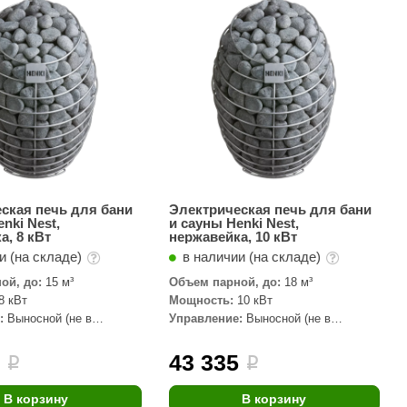
АРТА
212F
Sangens
Fischer
RAINZ
PolarSpa
Bentwood
ская печь для бани
Электрическая печь для бани
nki Nest,
и сауны Henki Nest,
Tylo
а, 8 кВт
нержавейка, 10 кВт
и (на складе)
в наличии (на складе)
Wedi
ой, до:
15 м³
Объем парной, до:
18 м³
Fasel
8 кВт
Мощность:
10 кВт
:
Выносной (не в
Управление:
Выносной (не в
Sentiotec
комплекте)
Ec Light
8
43 335
i
i
Kvimol
В корзину
В корзину