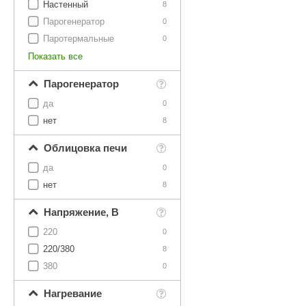
Настенный
8
Парогенератор
0
Паротермальные
0
Показать все
Парогенератор
да
0
нет
8
Облицовка печи
да
0
нет
8
Напряжение, В
220
0
220/380
8
380
0
Нагревание