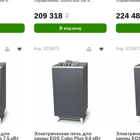
не в
Управление:
Выносной (не в
Управление
комплекте)
комплекте)
Premier
209 318
224 4
i
Турция
Варвара
В корзину
Olia
Код: 0215872
Код: 021587
EDMUNDAS
 для
Электрическая печь для
Электриче
 7,5 кВт
сауны EOS Cubo Plus 9,0 кВт
сауны EOS