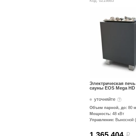
Код: 0215883
Электрическая печь
сауны EOS Mega HD 
уточняйте
Объем парной, до:
80 м
Мощность:
48 кВт
Управление:
Выносной (
комплекте)
1 365 404
i