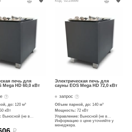
5
Код: 0215886
ская печь для
Электрическая печь для
 Mega HD 60,0 кВт
сауны EOS Mega HD 72,0 кВт
те
запрос
ой, до:
120 м³
Объем парной, до:
140 м³
60 кВт
Мощность:
72 кВт
:
Выносной (не в
Управление:
Выносной (не в
комплекте)
Информацию о цене уточняйте у
менеджера.
606
i