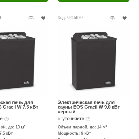
Camylle
Везувий
9
Код: 0215870
Березка
Тройка
ИзиСтим
Огненный камень
УМТ
ЭНЕРГОРЕСУРС
Акма
Feringer
ская печь для
Электрическая печь для
 Gracil W 7,5 кВт
сауны EOS Gracil W 9,0 кВт
черный
Веста
те
уточняйте
Sturm
ой, до:
10 м³
Объем парной, до:
14 м³
7.5 кВт
Мощность:
9 кВт
Aromawolke