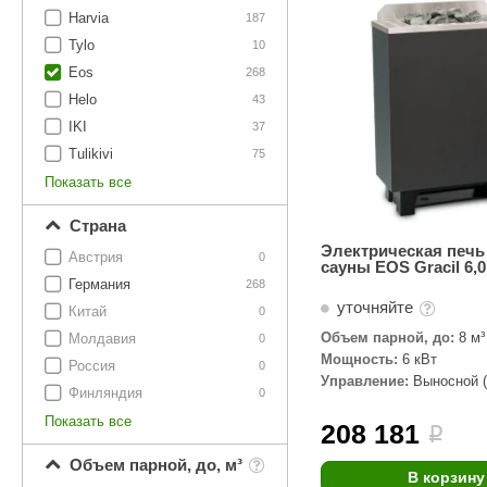
SPA-Технология
Lacoform
Harvia
187
Иди в Баню
Composit
Tylo
Двери для сауны
10
Eos
268
Spitzner
Baneum
Аксессуары
Helo
43
Mondex
ASTON
IKI
37
Ароматерапия
Tulikivi
75
Black Banya
Баня Орган
Показать все
Комплектующие и запчасти
MORZH
IDABIO
Страна
TechHolland
Helo
Гималайская соль
Электрическая печь
Австрия
0
сауны EOS Gracil 6,0
IKI
Tulikivi
Германия
268
Аудио/Акустика
уточняйте
Blumenberg
WDT
Китай
0
Объем парной, до:
8 м³
Молдавия
Освещение
0
HygroMatik
Schiedel
Мощность:
6 кВт
Россия
0
Управление:
Выносной (
Kusaterm
Craft
Дерево для бани
Финляндия
0
комплекте)
Показать все
Klover
Maestro Wo
208 181
i
Плитка из камня
KERKES
ProConHealt
Объем парной, до, м³
В корзину