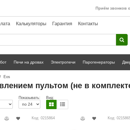
Приём звонков с
лата
Калькуляторы
Гарантия
Контакты
бот
Печи на дровах
Электропечи
Парогенераторы
Две
/
Eos
Harvia
парной
Турецкая баня
влением пультом (не в комплекте
HENKI
ный фасад
Сервис
Показывать:
Вид:
Сила Алтая
Karhu
Код: 0215864
Код: 021586
A-Panel