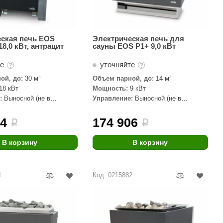
ская печь EOS
Электрическая печь для
18,0 кВт, антрацит
сауны EOS P1+ 9,0 кВт
те
уточняйте
ой, до:
30 м³
Объем парной, до:
14 м³
18 кВт
Мощность:
9 кВт
:
Выносной (не в
Управление:
Выносной (не в
комплекте)
84
174 906
i
i
В корзину
В корзину
1
Код: 0215882