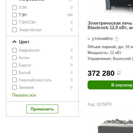
ЛЭН
0
ТЭН
268
ТЭН/ЛЭН
0
Электрическая печь
Blackrock 12,0 кВт, 
Энергоблоки
0
уточняйте
Цвет
Объем парной, до:
18 м
Амфиболит
0
Мощность:
12 кВт
Антик
0
Управление:
Выносной (
комплекте)
Бархат
0
372 280
Белый
i
0
Гималайская соль
0
В корзину
Змеевик
0
Показать все
Код: 0215879