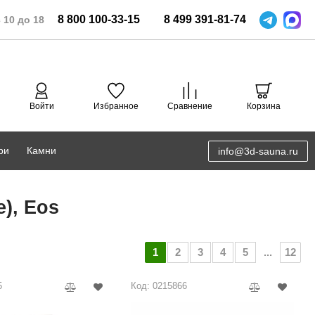
8
800
100-33-15
8
499
391-81-74
 10 до 18
Войти
Избранное
Сравнение
Корзина
ри
Камни
info@3d-sauna.ru
DoorWood
Соляная комната
), Eos
Eos
3D проектирование
Anypool
1
2
3
4
5
...
12
PRO METALL
5
Код: 0215866
Руспанель