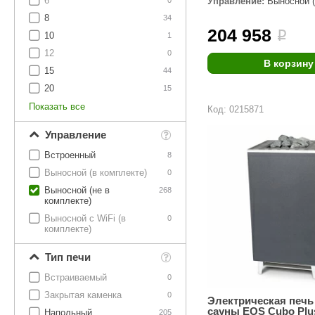
6
Управление:
Выносной (
SPA & WELLNESS
0
комплекте)
Этна
SNOOKER
8
34
204 958
Для дома и дачи
i
10
1
Tikkurila
Elcon
12
0
TABA
MAGNUM
В корзину
Акции и скидки
15
44
Termomuros
Covali
20
15
Показать все
Код: 0215871
Finn icon
Размахайка
Управление
Встроенный
8
Выносной (в комплекте)
0
Выносной (не в
268
комплекте)
Выносной с WiFi (в
0
комплекте)
Тип печи
Встраиваемый
0
Закрытая каменка
0
Электрическая печь
сауны EOS Cubo Plus
Напольный
205