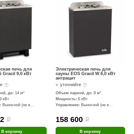
АРТА
212F
Sangens
Fischer
RAINZ
PolarSpa
Bentwood
ская печь для
Электрическая печь для
Gracil 9,0 кВт
сауны EOS Gracil W 6,0 кВт
Tylo
антрацит
те
уточняйте
Wedi
ой, до:
14 м³
Объем парной, до:
8 м³
Fasel
9 кВт
Мощность:
6 кВт
:
Выносной (не в
Управление:
Выносной (не в
Sentiotec
комплекте)
Ec Light
82
158 600
i
i
Kvimol
В корзину
В корзину