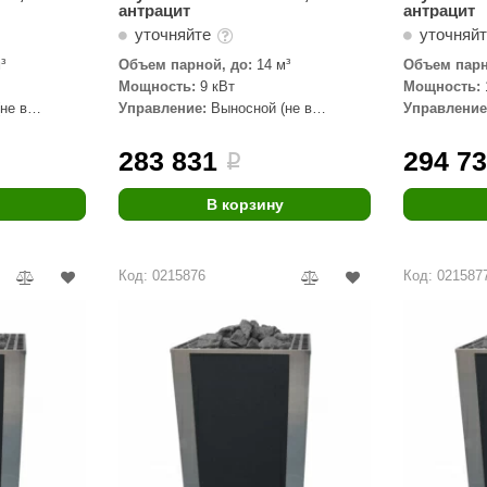
антрацит
антрацит
уточняйте
уточняй
³
Объем парной, до:
14 м³
Объем парн
Мощность:
9 кВт
Мощность:
не в
Управление:
Выносной (не в
Управление
комплекте)
комплекте)
283 831
294 7
i
В корзину
Код: 0215876
Код: 021587