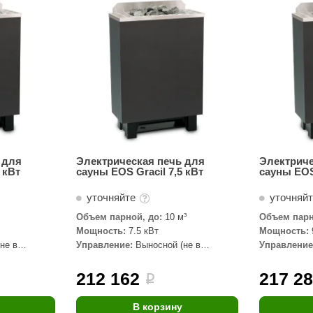
Сталь-Мастер
Банные штучки
CeruttiSpa
Suokka
ика
Русский дух
Карельские легенды
Cariitti
 для
Электрическая печь для
Электриче
 кВт
сауны EOS Gracil 7,5 кВт
сауны EOS 
Rento
уточняйте
уточняй
LUX ELEMENTS
Объем парной, до:
10 м³
Объем парн
LANG’s
Мощность:
7.5 кВт
Мощность:
не в
Управление:
Выносной (не в
Управление
Rohol
комплекте)
комплекте)
ods
KOY
212 162
217 2
i
h
Baldus
В корзину