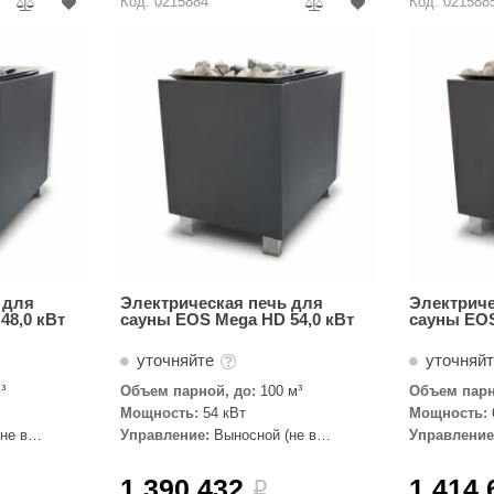
Код: 0215884
Код: 021588
 для
Электрическая печь для
Электриче
48,0 кВт
сауны EOS Mega HD 54,0 кВт
сауны EOS
уточняйте
уточняй
³
Объем парной, до:
100 м³
Объем парн
Мощность:
54 кВт
Мощность:
не в
Управление:
Выносной (не в
Управление
комплекте)
комплекте)
1 390 432
1 414 
i