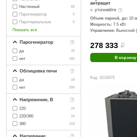
антрацит
Настенный
65
уточняйте
Парогенератор
0
Объем парной, до:
10 м
Паротермальные
0
Мощность:
7.5 кВт
Показать все
Управление:
Выносной (
комплекте)
Парогенератор
278 333
i
да
76
В корзину
нет
192
Облицовка печи
Код: 0215875
да
18
нет
250
Напряжение, В
220
24
220/380
24
380
219
Нагревание