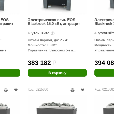
 EOS
Электрическая печь EOS
Электриче
антрацит
Blackrock 15,0 кВт, антрацит
Blackrock 
уточняйте
уточняй
³
Объем парной, до:
25 м³
Объем парн
Мощность:
15 кВт
Мощность:
не в
Управление:
Выносной (не в
Управление
комплекте)
комплекте)
383 182
394 0
i
В корзину
Код: 0215880
Код: 021588