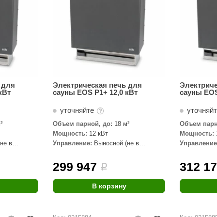
 для
Электрическая печь для
Электриче
кВт
сауны EOS P1+ 12,0 кВт
сауны EOS
уточняйте
уточняй
³
Объем парной, до:
18 м³
Объем парн
Мощность:
12 кВт
Мощность:
не в
Управление:
Выносной (не в
Управление
комплекте)
комплекте)
299 947
312 1
i
В корзину