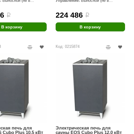
:
Выносной (не в
Управление:
Выносной (не в
комплекте)
Morelli
86
224 486
i
i
Делсот
SAUNABOARD
В корзину
В корзину
Keya Sauna
3
Код: 0215874
Nikkarien
ская печь для
Электрическая печь для
 Cubo Plus 10,5 кВт
сауны EOS Cubo Plus 12,0 кВт