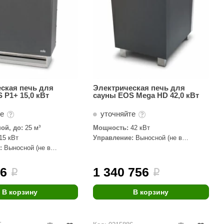
ская печь для
Электрическая печь для
 P1+ 15,0 кВт
сауны EOS Mega HD 42,0 кВт
те
уточняйте
ой, до:
25 м³
Мощность:
42 кВт
15 кВт
Управление:
Выносной (не в
комплекте)
:
Выносной (не в
76
1 340 756
i
i
В корзину
В корзину