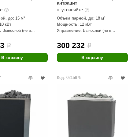
антрацит
те
уточняйте
ой, до:
15 м³
Объем парной, до:
18 м³
10 кВт
Мощность:
12 кВт
:
Выносной (не в
Управление:
Выносной (не в
комплекте)
33
300 232
i
i
В корзину
В корзину
7
Код: 0215878