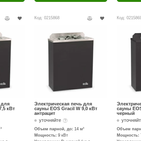
Политех
Теплодар
Код: 0215868
Код: 021586
НКЗ
Ермак-Термо
Добросталь
епла
Торнадо
Аэровита
Костёр
Сабантуй
Феникс
 для
Электрическая печь для
Электриче
7,5 кВт
сауны EOS Gracil W 9,0 кВт
сауны EOS
антрацит
черный
ЭкспертСаун
уточняйте
уточняй
DR. KERN
³
Объем парной, до:
14 м³
Объем парн
Мощность:
9 кВт
Мощность:
KOLO