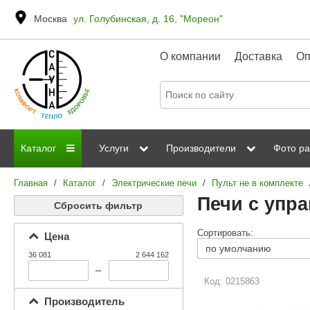
Москва
ул. Голубинская, д. 16, "Мореон"
О компании
Доставка
Оп
Каталог
Услуги
Производители
Фото ра
Главная
/
Каталог
/
Электрические печи
/
Пульт не в комплекте
Дровяные печи
Паромакс
Steamtec
Сауны
Отделка 
Печи с упра
Сбросить фильтр
Электрические печи
Grandis
Born
ИК сауны
Стеклян
Сортировать:
Цена
Kastor
Sawo
Парогенераторы
36 081
2 644 162
Невотон
Kaledo
–
Пульты управления
Код: 0215863
Steam and Water
Эверест
Производитель
Камни для печей