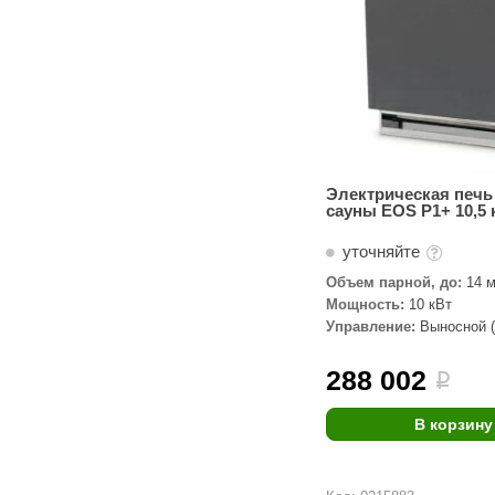
Электрическая печь
сауны EOS P1+ 10,5 
уточняйте
Объем парной, до:
14 м
Мощность:
10 кВт
Управление:
Выносной (
комплекте)
288 002
i
В корзину