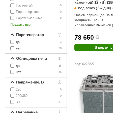
каменкой) 12 кВт (38
Настенный
0
под заказ (2-4 дня)
Парогенератор
0
Объем парной, до:
15 м
Паротермальные
0
Мощность:
12 кВт
Показать все
Управление:
Выносной (
комплекте)
Парогенератор
78 650
i
да
3
В корзину
нет
28
Облицовка печи
Код: 0223827
да
16
нет
15
Напряжение, В
220
0
220/380
0
380
31
Нагревание