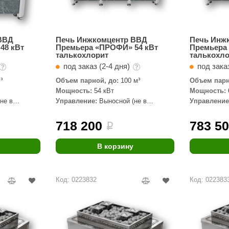
ВВД
Печь Инжкомцентр ВВД
Печь Инж
48 кВт
Премьера «ПРОФИ» 54 кВт
Премьера
талькохлорит
талькохл
под заказ (2-4 дня)
под заказ
³
Объем парной, до:
100 м³
Объем парн
Мощность:
54 кВт
Мощность:
не в
Управление:
Выносной (не в
Управление
комплекте)
комплекте)
718 200
783 5
i
В корзину
Код: 0223832
Код: 022383