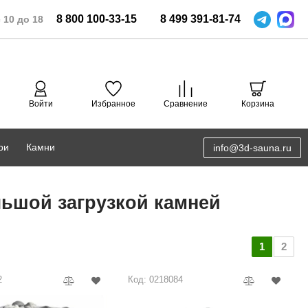
8
800
100-33-15
8
499
391-81-74
 10 до 18
Войти
Избранное
Сравнение
Корзина
ри
Камни
info@3d-sauna.ru
DoorWood
Соляная комната
ьшой загрузкой камней
Eos
3D проектирование
Anypool
1
2
PRO METALL
2
Код: 0218084
Руспанель