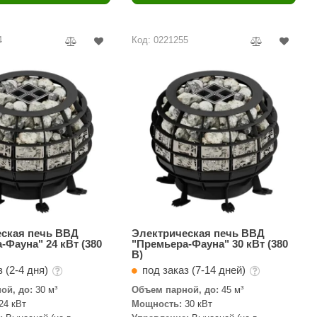
Camylle
Везувий
4
Код: 0221255
Березка
Тройка
ИзиСтим
Огненный камень
УМТ
ЭНЕРГОРЕСУРС
Акма
Feringer
еская печь ВВД
Электрическая печь ВВД
-Фауна" 24 кВт (380
"Премьера-Фауна" 30 кВт (380
В)
Веста
 (2-4 дня)
под заказ (7-14 дней)
Sturm
ой, до:
30 м³
Объем парной, до:
45 м³
24 кВт
Мощность:
30 кВт
Aromawolke