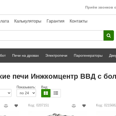
Приём звонков с
лата
Калькуляторы
Гарантия
Контакты
бот
Печи на дровах
Электропечи
Парогенераторы
Две
Harvia
парной
Турецкая баня
кие печи Инжкомцентр ВВД с бол
HENKI
ный фасад
Сервис
Показывать:
Вид:
Сила Алтая
Karhu
Код: 0207151
Код: 021568
A-Panel