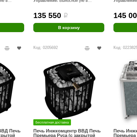
не в
Управление:
Выносной (не в
Управление
комплекте)
комплекте)
Premier
135 550
145 0
i
Турция
Варвара
В корзину
Olia
Код: 0205692
Код: 022382
EDMUNDAS
Бесплатная доставка
ВВД Печь
Печь Инжкомцентр ВВД Печь
Печь Инж
акрытой
Премьера Руса (с закрытой
Премьера