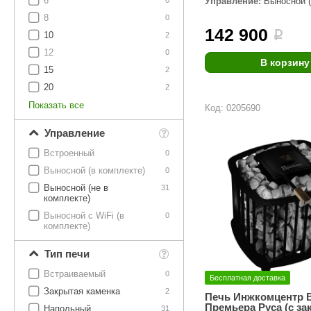
6
Управление:
Выносной (
SPA & WELLNESS
0
комплекте)
Этна
SNOOKER
8
0
142 900
Для дома и дачи
i
10
2
Tikkurila
Elcon
12
0
TABA
MAGNUM
В корзину
Акции и скидки
15
2
Termomuros
Covali
20
2
Показать все
Код: 0205690
Finn icon
Размахайка
Управление
Встроенный
0
Выносной (в комплекте)
0
Выносной (не в
31
комплекте)
Выносной с WiFi (в
0
комплекте)
Тип печи
Встраиваемый
0
Бесплатная доставка
Закрытая каменка
2
Печь Инжкомцентр 
Премьера Руса (с з
Напольный
31