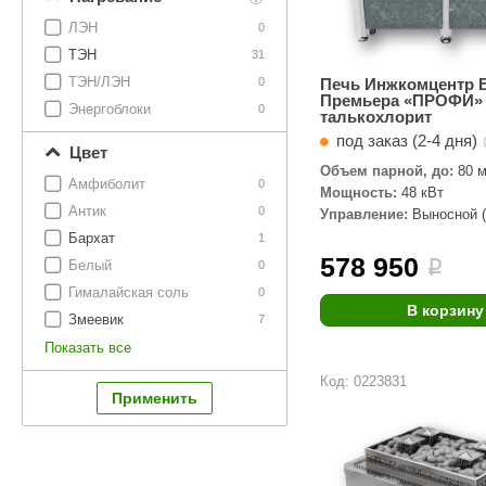
ЛЭН
0
ТЭН
31
ТЭН/ЛЭН
0
Печь Инжкомцентр 
Премьера «ПРОФИ» 
Энергоблоки
0
талькохлорит
под заказ (2-4 дня)
Цвет
Объем парной, до:
80 м
Амфиболит
0
Мощность:
48 кВт
Антик
0
Управление:
Выносной (
комплекте)
Бархат
1
578 950
Белый
i
0
Гималайская соль
0
В корзину
Змеевик
7
Показать все
Код: 0223831