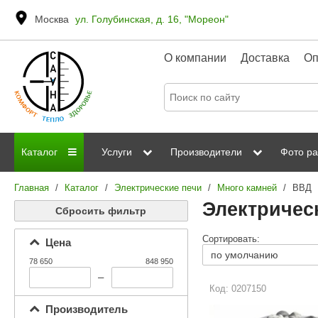
Москва
ул. Голубинская, д. 16, "Мореон"
О компании
Доставка
Оп
Каталог
Услуги
Производители
Фото ра
Главная
/
Каталог
/
Электрические печи
/
Много камней
/
ВВД
Дровяные печи
Паромакс
Steamtec
Сауны
Отделка 
Электричес
Сбросить фильтр
Электрические печи
Grandis
Born
ИК сауны
Стеклян
Сортировать:
Цена
Kastor
Sawo
Парогенераторы
78 650
848 950
Невотон
Kaledo
–
Пульты управления
Код: 0207150
Steam and Water
Эверест
Производитель
Камни для печей