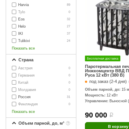
SPA-Технология
Lacoform
Harvia
89
Иди в Баню
Composit
Tylo
Двери для сауны
0
Eos
32
Spitzner
Baneum
Аксессуары
Helo
27
Mondex
ASTON
IKI
37
Ароматерапия
Tulikivi
24
Black Banya
Баня Орган
Показать все
Комплектующие и запчасти
MORZH
IDABIO
Бесплатная доставка
Страна
TechHolland
Helo
Гималайская соль
Паротермальная пе
Австрия
0
Инжкомцентр ВВД П
IKI
Tulikivi
Руса 12 кВт (380 В)
Германия
0
Аудио/Акустика
под заказ (2-4 дня)
Blumenberg
WDT
Китай
0
Объем парной, до:
15 м
Молдавия
Освещение
0
HygroMatik
Schiedel
Мощность:
12 кВт
Россия
31
Управление:
Выносной (
Kusaterm
Craft
Дерево для бани
Финляндия
0
комплекте)
Показать все
Klover
Maestro Wo
90 000
i
Плитка из камня
KERKES
ProConHealt
Объем парной, до, м³
В корзину