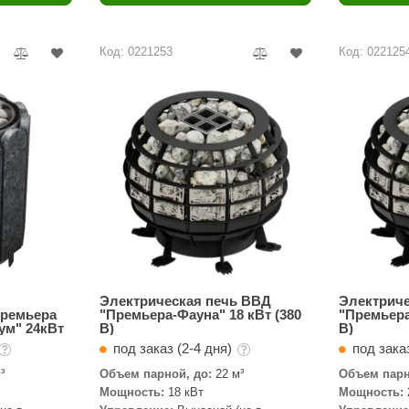
Политех
Теплодар
Код: 0221253
Код: 022125
НКЗ
Ермак-Термо
Добросталь
епла
Торнадо
Аэровита
Костёр
Сабантуй
Феникс
Электрическая печь ВВД
Электрич
ремьера
"Премьера-Фауна" 18 кВт (380
"Премьера
ум" 24кВт
В)
В)
ЭкспертСаун
под заказ (2-4 дня)
под заказ
DR. KERN
³
Объем парной, до:
22 м³
Объем парн
Мощность:
18 кВт
Мощность:
KOLO