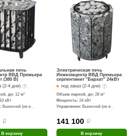
АРТА
212F
Sangens
Fischer
RAINZ
PolarSpa
Bentwood
альная печь
Электрическая печь
нтр ВВД Премьера
Инжкомцентр ВВД Премьера
Tylo
т (380 В)
серпентинит "Бархат" 24кВт
 (2-4 дня)
под заказ (2-4 дня)
Wedi
ой, до:
12 м³
Объем парной, до:
28 м³
Fasel
10 кВт
Мощность:
24 кВт
:
Выносной (не в
Управление:
Выносной (не в
Sentiotec
комплекте)
Ec Light
0
141 100
i
i
Kvimol
В корзину
В корзину