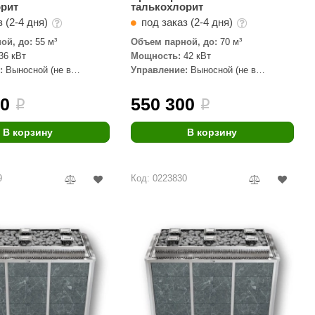
орит
талькохлорит
 (2-4 дня)
под заказ (2-4 дня)
ой, до:
55 м³
Объем парной, до:
70 м³
36 кВт
Мощность:
42 кВт
:
Выносной (не в
Управление:
Выносной (не в
комплекте)
50
550 300
i
i
В корзину
В корзину
9
Код: 0223830