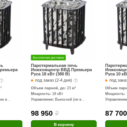
Сталь-Мастер
Банные штучки
CeruttiSpa
Suokka
ика
Русский дух
Карельские легенды
Бесплатная доставка
Cariitti
чь
Паротермальная печь
Паротерм
ремьера
Инжкомцентр ВВД Премьера
Инжкомце
Rento
Руса 18 кВт (380 В)
Руса 10 кВ
под заказ (2-4 дня)
под заказ
LUX ELEMENTS
³
Объем парной, до:
23 м³
Объем парн
LANG’s
Мощность:
18 кВт
Мощность:
не в
Управление:
Выносной (не в
Управление
Rohol
комплекте)
комплекте)
ods
KOY
98 950
87 70
i
h
Baldus
В корзину