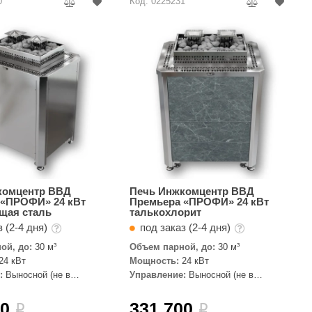
0
Код: 0225231
комцентр ВВД
Печь Инжкомцентр ВВД
 «ПРОФИ» 24 кВт
Премьера «ПРОФИ» 24 кВт
щая сталь
талькохлорит
 (2-4 дня)
под заказ (2-4 дня)
ой, до:
30 м³
Объем парной, до:
30 м³
24 кВт
Мощность:
24 кВт
:
Выносной (не в
Управление:
Выносной (не в
комплекте)
00
331 700
i
i