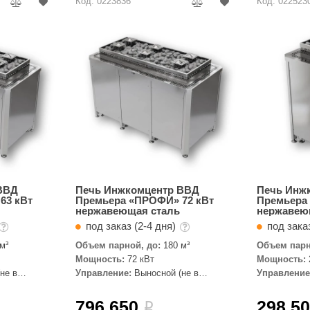
Код: 0223836
Код: 022523
ВВД
Печь Инжкомцентр ВВД
Печь Инж
63 кВт
Премьера «ПРОФИ» 72 кВт
Премьера
нержавеющая сталь
нержавею
под заказ (2-4 дня)
под заказ
м³
Объем парной, до:
180 м³
Объем парн
Мощность:
72 кВт
Мощность:
не в
Управление:
Выносной (не в
Управление
комплекте)
комплекте)
796 650
298 5
i