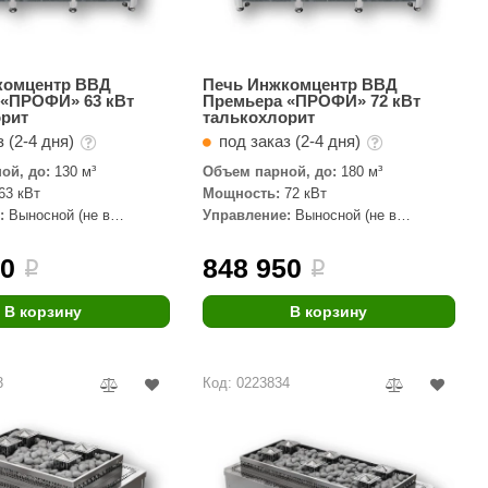
комцентр ВВД
Печь Инжкомцентр ВВД
 «ПРОФИ» 63 кВт
Премьера «ПРОФИ» 72 кВт
орит
талькохлорит
 (2-4 дня)
под заказ (2-4 дня)
ой, до:
130 м³
Объем парной, до:
180 м³
63 кВт
Мощность:
72 кВт
:
Выносной (не в
Управление:
Выносной (не в
комплекте)
00
848 950
i
i
В корзину
В корзину
3
Код: 0223834