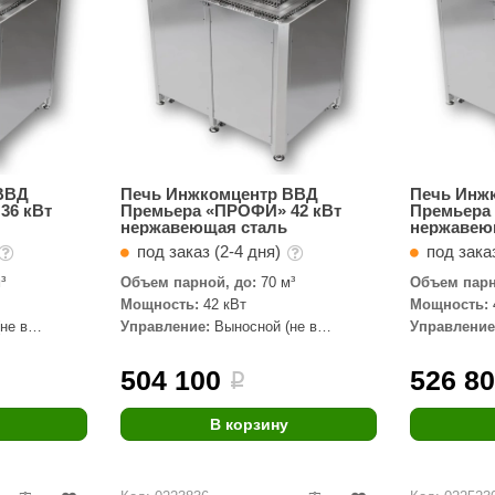
ВВД
Печь Инжкомцентр ВВД
Печь Инж
36 кВт
Премьера «ПРОФИ» 42 кВт
Премьера
нержавеющая сталь
нержавею
под заказ (2-4 дня)
под заказ
³
Объем парной, до:
70 м³
Объем парн
Мощность:
42 кВт
Мощность:
не в
Управление:
Выносной (не в
Управление
комплекте)
комплекте)
504 100
526 8
i
В корзину