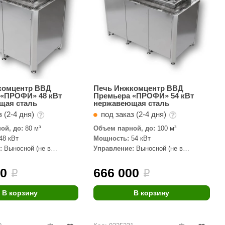
комцентр ВВД
Печь Инжкомцентр ВВД
 «ПРОФИ» 48 кВт
Премьера «ПРОФИ» 54 кВт
щая сталь
нержавеющая сталь
 (2-4 дня)
под заказ (2-4 дня)
ой, до:
80 м³
Объем парной, до:
100 м³
48 кВт
Мощность:
54 кВт
:
Выносной (не в
Управление:
Выносной (не в
комплекте)
00
666 000
i
i
В корзину
В корзину