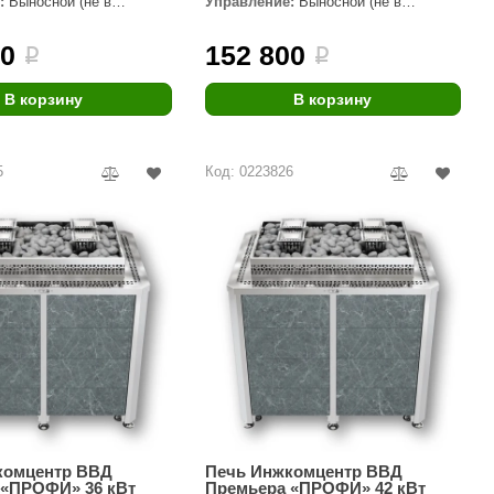
:
Выносной (не в
Управление:
Выносной (не в
комплекте)
Morelli
00
152 800
i
i
Делсот
SAUNABOARD
В корзину
В корзину
Keya Sauna
5
Код: 0223826
Nikkarien
комцентр ВВД
Печь Инжкомцентр ВВД
 «ПРОФИ» 36 кВт
Премьера «ПРОФИ» 42 кВт