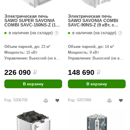
Электрическая печь
Электрическая печь
SAWO SUPER SAVONIA
SAWO SAVONIA COMBI
COMBI SAVC-150NS-Z (15
SAVC-90NS-Z (9 кВт, с
кВт, с парогенератором,
парогенератором, внутри
в наличии (на складе)
в наличии (на складе)
внутри оцинковка,
оцинковка, снаружи
снаружи нержавейка)
нержавейка)
Объем парной, до:
23 м³
Объем парной, до:
14 м³
Мощность:
15 кВт
Мощность:
9 кВт
Управление:
Выносной (не в
Управление:
Выносной (не в
комплекте)
комплекте)
226 090
148 690
i
i
В корзину
В корзину
Код: 0206705
Код: 0207089