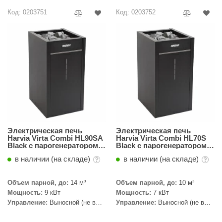
абантуй
Код: 0203751
Код: 0203752
кма
eplofom
LT
еникс
eringer
obiba
Электрическая печь
Электрическая печь
alc
Harvia Virta Combi HL90SА
Harvia Virta Combi HL70S
Black с парогенератором
Black с парогенератором,
автомат, без пульта
без пульта
кспертСаун
в наличии (на складе)
в наличии (на складе)
еста
Объем парной, до:
14 м³
Объем парной, до:
10 м³
ukka Design
Мощность:
9 кВт
Мощность:
7 кВт
Управление:
Выносной (не в
Управление:
Выносной (не в
icht 2000
комплекте)
комплекте)