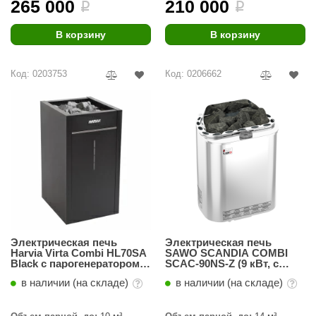
265 000
210 000
i
i
R. KERN
turm
В корзину
В корзину
PEKO
Код: 0203753
Код: 0206662
-Snow
OLO
romawolke
тна
SNOOKER
remier
orelli
Электрическая печь
Электрическая печь
Harvia Virta Combi HL70SА
SAWO SCANDIA COMBI
Black с парогенератором,
SCAC-90NS-Z (9 кВт, с
ikkurila
автомат, без пульта
парогенератором,
в наличии (на складе)
в наличии (на складе)
выносной пульт, внутри
lcon
оцинковка, снаружи
нержавейка)