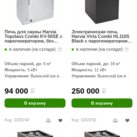
КЗ
ерезка
улкан
Печь для сауны Harvia
Электрическая печь
Topclass Combi KV-50SE с
Harvia Virta Combi HL110S
ефест
парогенератором, без
Black с парогенератором,
пульта
без пульта
в наличии (на складе)
в наличии (на складе)
рмак-Термо
ройка
Объем парной, до:
6 м³
Объем парной, до:
18 м³
Мощность:
5 кВт
Мощность:
11 кВт
ренеран
Управление:
Выносной (не в
Управление:
Выносной (не в
комплекте)
комплекте)
rill’D
94 000
250 000
i
i
обросталь
В корзину
В корзину
зиСтим
арь-печи
Код: 0203749
Код: 0203750
волюция тепла