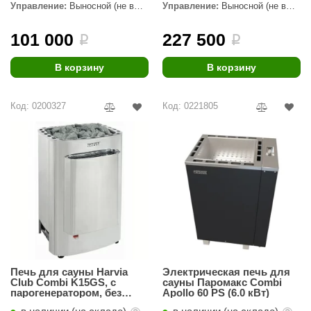
Управление:
Выносной (не в
Управление:
Выносной (не в
комплекте)
комплекте)
ariitti
101 000
227 500
i
i
entwood
В корзину
В корзину
KI
ulikivi
Код: 0200327
Код: 0221805
ento
ylo
lumenberg
WDT
UX ELEMENTS
edi
Печь для сауны Harvia
Электрическая печь для
ygroMatik
Club Combi K15GS, с
сауны Паромакс Combi
парогенератором, без
Apollo 60 PS (6.0 кВт)
пульта
chiedel