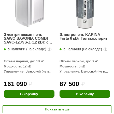
Электрическая печь
Электропечь KARINA
SAWO SAVONIA COMBI
Forta 6 кВт Талькохлорит
SAVC-120NS-Z (12 кВт, с
парогенератором, внутри
в наличии (на складе)
в наличии (на складе)
оцинковка, снаружи
нержавейка)
Объем парной, до:
18 м³
Объем парной, до:
8 м³
Мощность:
12 кВт
Мощность:
6 кВт
Управление:
Выносной (не в
Управление:
Выносной (не в
комплекте)
комплекте)
161 090
87 500
i
i
В корзину
В корзину
Показать ещё