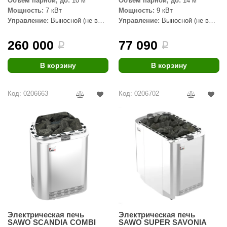
Объем парной, до:
10 м³
Объем парной, до:
14 м³
урция
Мощность:
7 кВт
Мощность:
9 кВт
Управление:
Выносной (не в
Управление:
Выносной (не в
елсот
комплекте)
комплекте)
ABA
260 000
77 090
i
i
MAGNUM
В корзину
В корзину
арвара
Код: 0206663
Код: 0206702
SAUNABOARD
ermomuros
ovali
lia
eya Sauna
inn icon
азмахайка
Электрическая печь
Электрическая печь
SAWO SCANDIA COMBI
SAWO SUPER SAVONIA