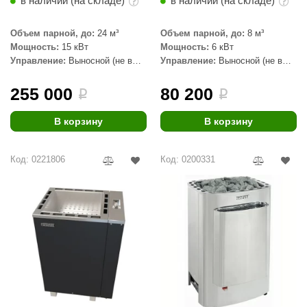
в наличии (на складе)
в наличии (на складе)
ANG’s
Объем парной, до:
24 м³
Объем парной, до:
8 м³
asel
Мощность:
15 кВт
Мощность:
6 кВт
Управление:
Выносной (не в
Управление:
Выносной (не в
usaterm
комплекте)
комплекте)
255 000
80 200
i
i
raft
В корзину
В корзину
ohol
entiotec
Код: 0221806
Код: 0200331
lover
aestro Woods
KOY
c Light
KERKES
roConHealth