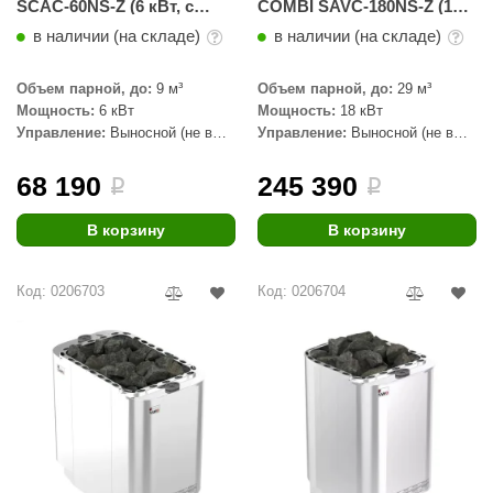
EDMUNDAS
SCAC-60NS-Z (6 кВт, с
COMBI SAVC-180NS-Z (18
парогенератором,
кВт, с парогенератором,
в наличии (на складе)
в наличии (на складе)
выносной пульт, внутри
внутри оцинковка,
ikkarien
оцинковка, снаружи
снаружи нержавейка)
нержавейка)
Объем парной, до:
9 м³
Объем парной, до:
29 м³
Мощность:
6 кВт
Мощность:
18 кВт
Управление:
Выносной (не в
Управление:
Выносной (не в
комплекте)
комплекте)
68 190
245 390
i
i
В корзину
В корзину
Код: 0206703
Код: 0206704