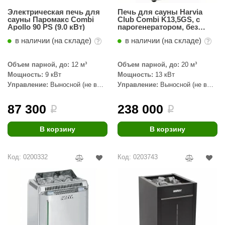
Электрическая печь для
Печь для сауны Harvia
aldus
сауны Паромакс Combi
Club Combi K13,5GS, с
Apollo 90 PS (9.0 кВт)
парогенератором, без
vimol
пульта
в наличии (на складе)
в наличии (на складе)
uramax
Объем парной, до:
12 м³
Объем парной, до:
20 м³
LP
Мощность:
9 кВт
Мощность:
13 кВт
Управление:
Выносной (не в
Управление:
Выносной (не в
олитех
комплекте)
комплекте)
amylle
87 300
238 000
i
i
arina
В корзину
В корзину
MF
Код: 0200332
Код: 0203743
еплодар
езувий
нжкомцентр
D SAUNA