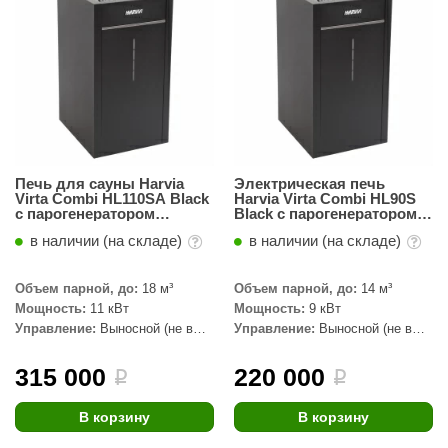
орнадо
гненный камень
еплый камень
оссия
эровита
Печь для сауны Harvia
Электрическая печь
Virta Combi HL110SА Black
Harvia Virta Combi HL90S
МТ
с парогенератором
Black с парогенератором,
автомат, без пульта
без пульта
АР-ecology
в наличии (на складе)
в наличии (на складе)
СОМ
Объем парной, до:
18 м³
Объем парной, до:
14 м³
Мощность:
11 кВт
Мощность:
9 кВт
остёр
Управление:
Выносной (не в
Управление:
Выносной (не в
комплекте)
комплекте)
НЕРГОРЕСУРС
315 000
220 000
i
i
coLife
В корзину
В корзину
oodson