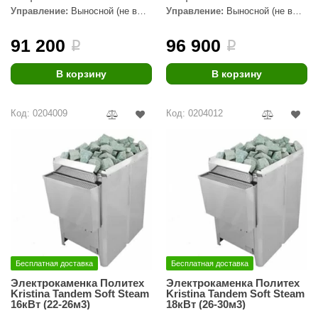
Управление:
Выносной (не в
Управление:
Выносной (не в
ANG’s
комплекте)
комплекте)
91 200
96 900
i
i
asel
usaterm
В корзину
В корзину
raft
Код: 0204009
Код: 0204012
ohol
entiotec
lover
aestro Woods
KOY
c Light
Бесплатная доставка
Бесплатная доставка
Электрокаменка Политех
Электрокаменка Политех
KERKES
Kristina Tandem Soft Steam
Kristina Tandem Soft Steam
16кВт (22-26м3)
18кВт (26-30м3)
roConHealth