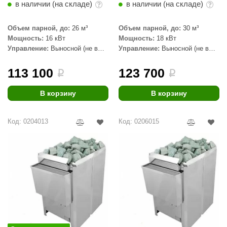
в наличии (на складе)
в наличии (на складе)
aldus
Объем парной, до:
26 м³
Объем парной, до:
30 м³
vimol
Мощность:
16 кВт
Мощность:
18 кВт
Управление:
Выносной (не в
Управление:
Выносной (не в
uramax
комплекте)
комплекте)
LP
113 100
123 700
i
i
олитех
В корзину
В корзину
amylle
Код: 0204013
Код: 0206015
arina
MF
еплодар
езувий
нжкомцентр
D SAUNA