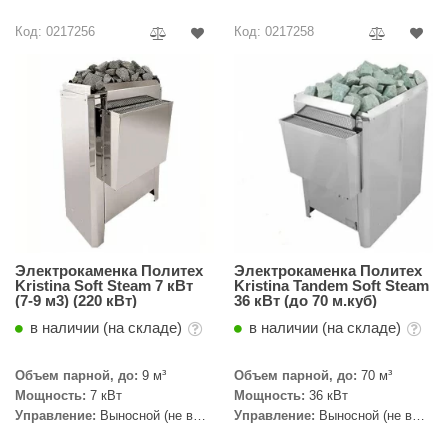
R. KERN
Код: 0217256
Код: 0217258
turm
PEKO
-Snow
OLO
romawolke
тна
SNOOKER
Электрокаменка Политех
Электрокаменка Политех
Kristina Soft Steam 7 кВт
Kristina Tandem Soft Steam
(7-9 м3) (220 кВт)
36 кВт (до 70 м.куб)
remier
в наличии (на складе)
в наличии (на складе)
orelli
Объем парной, до:
9 м³
Объем парной, до:
70 м³
ikkurila
Мощность:
7 кВт
Мощность:
36 кВт
Управление:
Выносной (не в
Управление:
Выносной (не в
lcon
комплекте)
комплекте)