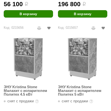
урция
56 100
196 800
i
i
елсот
В корзину
В корзину
ABA
Код: 0215656
Код: 0215657
MAGNUM
арвара
SAUNABOARD
ermomuros
ovali
lia
eya Sauna
ЭНУ Kristina Stone
ЭНУ Kristina Stone
Малахит с испарителем
Малахит с испарителем
inn icon
Политех 4.5 кВт
Политех 5 кВт
снят с продажи
снят с продажи
азмахайка