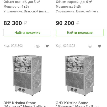
EDMUNDAS
Объем парной, до:
5 м³
Объем парной, до:
6 м³
Мощность:
4 кВт
Мощность:
5 кВт
ikkarien
Управление:
Выносной (не в
Управление:
Выносной (не в
комплекте)
комплекте)
82 300
90 200
i
i
Найти похожие
Найти похожие
Код: 0221302
Код: 0221303
ЭНУ Kristina Stone
ЭНУ Kristina Stone
"Малахит" Мини 3 кВт, с
"Малахит" Мини 2 кВт, с