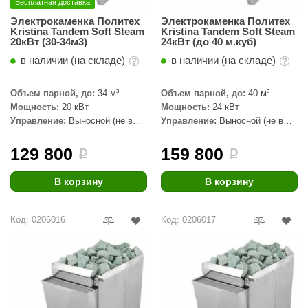
Бесплатная доставка
КЗ
Электрокаменка Политех
Электрокаменка Политех
Kristina Tandem Soft Steam
Kristina Tandem Soft Steam
ерезка
20кВт (30-34м3)
24кВт (до 40 м.куб)
в наличии (на складе)
в наличии (на складе)
улкан
ефест
Объем парной, до:
34 м³
Объем парной, до:
40 м³
Мощность:
20 кВт
Мощность:
24 кВт
рмак-Термо
Управление:
Выносной (не в
Управление:
Выносной (не в
комплекте)
комплекте)
ройка
129 800
159 800
i
i
ренеран
В корзину
В корзину
rill’D
обросталь
Код: 0206016
Код: 0206017
зиСтим
арь-печи
волюция тепла