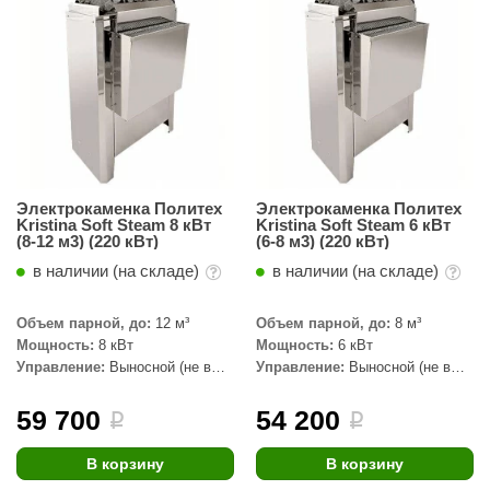
абантуй
кма
eplofom
LT
еникс
Электрокаменка Политех
Электрокаменка Политех
eringer
Kristina Soft Steam 8 кВт
Kristina Soft Steam 6 кВт
(8-12 м3) (220 кВт)
(6-8 м3) (220 кВт)
obiba
в наличии (на складе)
в наличии (на складе)
alc
Объем парной, до:
12 м³
Объем парной, до:
8 м³
кспертСаун
Мощность:
8 кВт
Мощность:
6 кВт
Управление:
Выносной (не в
Управление:
Выносной (не в
еста
комплекте)
комплекте)
59 700
54 200
i
i
ukka Design
icht 2000
В корзину
В корзину