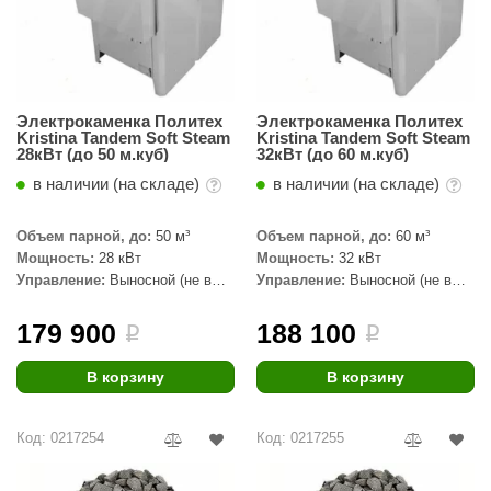
орнадо
гненный камень
еплый камень
Электрокаменка Политех
Электрокаменка Политех
Kristina Tandem Soft Steam
Kristina Tandem Soft Steam
оссия
28кВт (до 50 м.куб)
32кВт (до 60 м.куб)
эровита
в наличии (на складе)
в наличии (на складе)
МТ
Объем парной, до:
50 м³
Объем парной, до:
60 м³
Мощность:
28 кВт
Мощность:
32 кВт
АР-ecology
Управление:
Выносной (не в
Управление:
Выносной (не в
комплекте)
комплекте)
СОМ
179 900
188 100
i
i
остёр
В корзину
В корзину
НЕРГОРЕСУРС
coLife
Код: 0217254
Код: 0217255
oodson