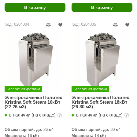
В корзину
В корзину
ariitti
entwood
Код: 0204004
Код: 0204005
KI
ulikivi
ento
ylo
lumenberg
WDT
Бесплатная доставка
Бесплатная доставка
Электрокаменка Политех
Электрокаменка Политех
UX ELEMENTS
Kristina Soft Steam 16кВт
Kristina Soft Steam 18кВт
(22-26 м3)
(26-30 м3)
edi
в наличии (на складе)
в наличии (на складе)
ygroMatik
Объем парной, до:
26 м³
Объем парной, до:
30 м³
chiedel
Мощность:
16 кВт
Мощность:
18 кВт