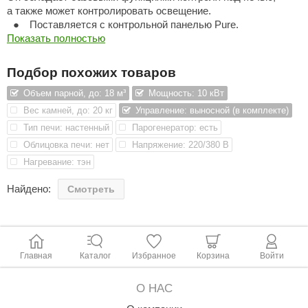
а также может контролировать освещение.
ANG’s
Поставляется с контрольной панелью Pure.
Показать полностью
asel
Мощность 6,6, 8 или 10,5 кВт.
Подбор похожих товаров
usaterm
Объем парной, до: 18 м³
Мощность: 10 кВт
raft
3
Для помещения размером 4-18 м
в зависимости от
Вес камней, до: 20 кг
Управление: выносной (в комплекте)
ohol
модели.
Тип печи: настенный
Парогенератор: есть
Облицовка печи: нет
Напряжение: 220/380 В
entiotec
Нагревание: тэн
Спаренные воздушные отсеки улучшают циркуляцию
lover
воздуха, благодаря чему сауна нагревается до 80° за 25
Найдено:
Смотреть
минут.
aestro Woods
KOY
Подвесная конструкция
c Light
Главная
Каталог
Избранное
Корзина
Войти
KERKES
Защита от перегрева.
О НАС
roConHealth