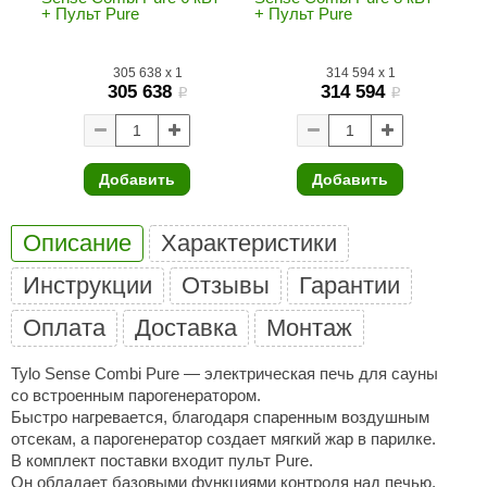
+ Пульт Pure
+ Пульт Pure
Пу
ariitti
305 638
x
1
314 594
x
1
entwood
305 638
314 594
i
i
KI
ulikivi
Добавить
Добавить
ento
ylo
Описание
Характеристики
lumenberg
Инструкции
Отзывы
Гарантии
WDT
Оплата
Доставка
Монтаж
UX ELEMENTS
Tylo Sense Combi Pure — электрическая печь для сауны
со встроенным парогенератором.
edi
Быстро нагревается, благодаря спаренным воздушным
отсекам, а парогенератор создает мягкий жар в парилке.
ygroMatik
В комплект поставки входит пульт Pure.
chiedel
Он обладает базовыми функциями контроля над печью,