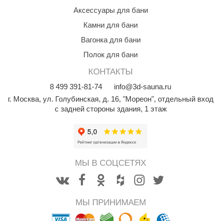
орнадо
Аксессуары для бани
Камни для бани
гненный камень
Вагонка для бани
еплый камень
Полок для бани
оссия
КОНТАКТЫ
эровита
8
499
391-81-74
info@3d-sauna.ru
г. Москва
,
ул. Голубинская, д. 16, "Мореон", отдельный вход
МТ
с задней стороны здания, 1 этаж
АР-ecology
СОМ
остёр
МЫ В СОЦСЕТЯХ
НЕРГОРЕСУРС
coLife
МЫ ПРИНИМАЕМ
oodson