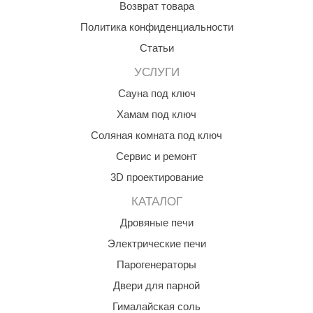
Возврат товара
КЗ
Политика конфиденциальности
ерезка
Статьи
улкан
УСЛУГИ
ефест
Сауна под ключ
Хамам под ключ
рмак-Термо
Соляная комната под ключ
ройка
Сервис и ремонт
ренеран
3D проектирование
rill’D
КАТАЛОГ
обросталь
Дровяные печи
Электрические печи
зиСтим
Парогенераторы
арь-печи
Двери для парной
волюция тепла
Гималайская соль