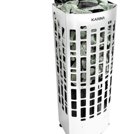
SPA-Технология
Lacoform
Иди в Баню
Composit
Двери для сауны
Spitzner
Baneum
Аксессуары
Mondex
ASTON
Ароматерапия
Black Banya
Баня Орган
Комплектующие и запчасти
MORZH
IDABIO
TechHolland
Helo
Гималайская соль
IKI
Tulikivi
Аудио/Акустика
Blumenberg
WDT
Освещение
HygroMatik
Schiedel
Kusaterm
Craft
Дерево для бани
Klover
Maestro Wo
Плитка из камня
KERKES
ProConHealt