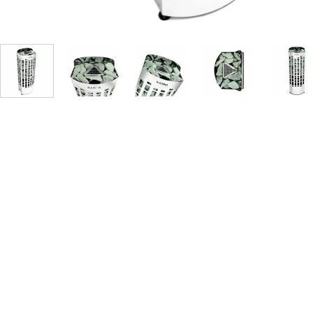
Купели для бани
Duramax
SLP
Дымоходы для печей
Karina
TMF
Инжкомцентр
3D SAUNA
Мебель для бани
Вулкан
Гефест
Душевые и паровые
Бренеран
Grill’D
Облицовки для печей
Царь-печи
Эволюция т
Теплый камень
Россия
Готовые сауны
ПАР-ecology
СОМ
ИК сауны
EcoLife
Woodson
Фитобочки
Teplofom
JLT
Материалы для сауны
Mobiba
Talc
Hukka Design
Licht 2000
Материалы для хамама
PEKO
R-Snow