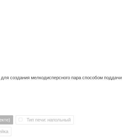
Morelli
Делсот
SAUNABOARD
Keya Sauna
Nikkarien
я для создания мелкодисперсного пара способом поддачи
тельный блок в печи состоит из шести ТЭНов.
й сауны так и русской бани.
10-12%). Это режим сухой бани (финская сауна).
екте)
Тип печи: напольный
аряться и увлажнять воздух в парной до комфортных условий
ейка