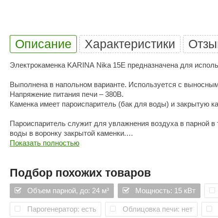
SPA & WELLNESS
Этна
SNOOKER
Для дома и дачи
Tikkurila
Elcon
Описание
Характеристики
Отзы
TABA
MAGNUM
Акции и скидки
Termomuros
Covali
Электрокаменка KARINA Nika 15E предназначена для использ
Finn icon
Размахайка
Выполнена в напольном варианте. Используется с выносным
Напряжение питания печи – 380В.
Каменка имеет пароиспаритель (бак для воды) и закрытую ка
Пароиспаритель служит для увлажнения воздуха в парной в 
воды в воронку закрытой каменки.
Все корпусные элементы выполнены из нержавеющей стали AI
Показать полностью
Нагревательным элементом является металлический ТЭН. Ко
Электрическая печь Nika 15E - многофункциональна. При пра
Подбор похожих товаров
Обычные печи разогревают парную до высокой температуры (
Объем парной, до: 24 м³
Мощность: 15 кВт
Для создания такого микроклимата в парной, не нужно налив
Для создания эффекта русской бани, необходимо залить воду
Парогенератор: есть
Облицовка печи: нет
(60-70 градусов и 35-45% влажности).