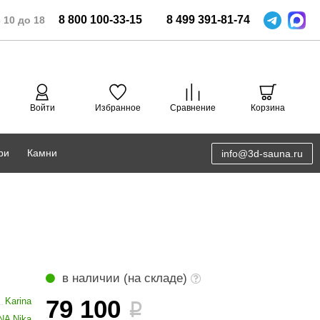
8
800
100-33-15
8
499
391-81-74
 10 до 18
Войти
Избранное
Сравнение
Корзина
ри
Камни
info@3d-sauna.ru
DoorWood
Соляная комната
Eos
3D проектирование
Anypool
PRO METALL
в наличии (на складе)
Руспанель
79 100
Karina
i
NA Nika