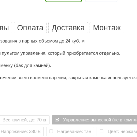
Premier
Турция
вы
Оплата
Доставка
Монтаж
Варвара
Olia
ования в парных объемом до 24 куб. м.
EDMUNDAS
 пультом управления, который приобретается отдельно.
менку (бак для камней).
течении всего времени парения, закрытая каменка используетс
SI430 0,8 и 1,0 мм.
рпус ТЭНа - нержавеющая сталь, диаметр ТЭНа 13 мм. Нагрева
вильной эксплуатации она подойдет для любителей, как финско
100 -120 град) и высушивают воздух (относительная влажность 
Вес камней, до: 70 кг
Управление: выносной (не в компл
ать воду в бак пароиспарителя.
 в бак пароиспарителя, при разогреве парной, вода будет исп
Напряжение: 380 В
Нагревание: тэн
Цвет: нержав