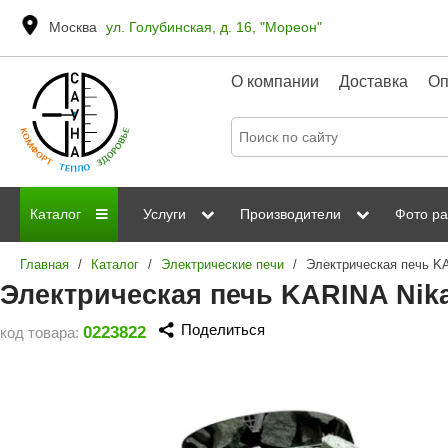
Москва
ул. Голубинская, д. 16, "Мореон"
О компании
Доставка
Оп
Каталог
Услуги
Производители
Фото ра
Главная
/
Каталог
/
Электрические печи
/
Электрическая печь K
Дровяные печи
Паромакс
Steamtec
Сауны
Отделка 
Электрическая печь KARINA Nik
Электрические печи
Grandis
Born
ИК сауны
Стеклян
Поделиться
0223822
код товара:
Kastor
Sawo
Парогенераторы
Невотон
Kaledo
Пульты управления
Steam and Water
Эверест
Камни для печей