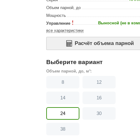
Сталь-Мастер
Объем парной, до
Банные штучки
Мощность
Выносной (не в ком
Управление
CeruttiSpa
все характеристики
Suokka
Расчёт объема парной
ика
Русский дух
Карельские легенды
Выберите вариант
Cariitti
Объем парной, до, м³:
Rento
8
12
LUX ELEMENTS
14
16
LANG’s
Rohol
24
30
ods
KOY
38
h
Baldus