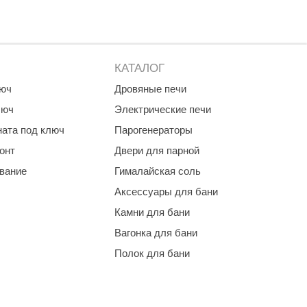
ать воду в воронку, которая дальше подает воду в закрытую
КАТАЛОГ
люч
Дровяные печи
люч
Электрические печи
ната под ключ
Парогенераторы
онт
Двери для парной
ть.
ование
Гималайская соль
Аксессуары для бани
Камни для бани
Вагонка для бани
Полок для бани