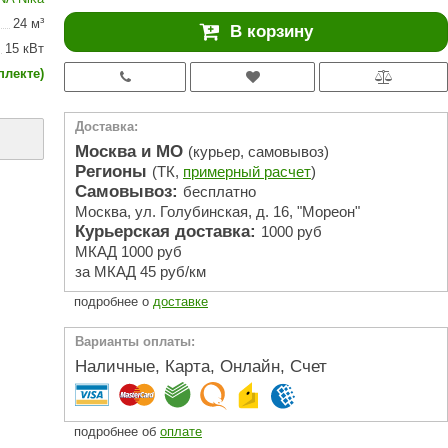
АРТА
24 м³
В корзину
212F
15 кВт
плекте)
Sangens
Fischer
Доставка:
RAINZ
Москва и МО
(курьер, самовывоз)
Регионы
(ТК,
примерный расчет
)
PolarSpa
Самовывоз:
бесплатно
Москва, ул. Голубинская, д. 16, "Мореон"
Bentwood
Курьерская доставка:
1000 руб
Tylo
МКАД 1000 руб
за МКАД 45 руб/км
Wedi
подробнее о
доставке
Fasel
Варианты оплаты:
Sentiotec
Наличные, Карта, Онлайн, Счет
Ec Light
Kvimol
подробнее об
оплате