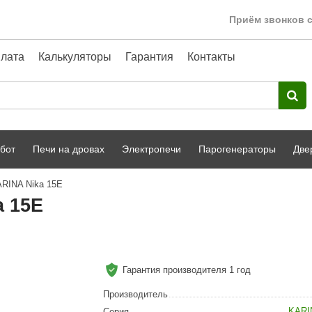
Приём звонков с
лата
Калькуляторы
Гарантия
Контакты
бот
Печи на дровах
Электропечи
Парогенераторы
Две
ARINA Nika 15E
Harvia
парной
Турецкая баня
a 15E
HENKI
ный фасад
Сервис
Сила Алтая
Karhu
Гарантия производителя 1 год
A-Panel
Производитель
KARI
Серия