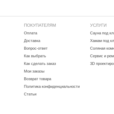
лкодисперсного) пара, необходимо небольшими порциями подлив
жавеющей стали или фарфора.
ПОКУПАТЕЛЯМ
УСЛУГИ
правления.
Оплата
Сауна под к
ны.
Доставка
Хамам под к
ижняя часть свободная и нагревает непосредственно парную.
Вопрос-ответ
Соляная ком
Как выбрать
Сервис и рем
ой модели предусмотрена двойная задняя стенка.
мальным отступом и обеспечить максимальную пожаробезопаснос
Как сделать заказ
3D проектир
Мои заказы
Возврат товара
Политика конфиденциальности
Статьи