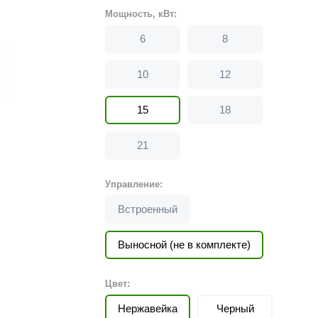
Политех
Мощность, кВт:
Теплодар
6
8
НКЗ
10
12
Ермак-Термо
Добросталь
15
18
епла
Торнадо
21
Аэровита
Костёр
Управление:
Сабантуй
Встроенный
Феникс
Выносной (не в комплекте)
ЭкспертСаун
DR. KERN
Цвет:
KOLO
Нержавейка
Черный