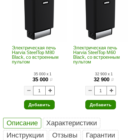
ariitti
entwood
KI
ulikivi
Электрическая печь
Электрическая печь
Harvia SteelTop M80
Harvia SteelTop M60
ento
Black, со встроенным
Black, со встроенным
пультом
пультом
ylo
35 000
x
1
32 900
x
1
35 000
32 900
lumenberg
i
i
WDT
UX ELEMENTS
Добавить
Добавить
edi
Описание
Характеристики
ygroMatik
Инструкции
Отзывы
Гарантии
chiedel