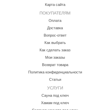
Карта сайта
КЗ
ПОКУПАТЕЛЯМ
ерезка
Оплата
улкан
Доставка
ефест
Вопрос-ответ
рмак-Термо
Как выбрать
Как сделать заказ
ройка
Мои заказы
ренеран
Возврат товара
rill’D
Политика конфиденциальности
обросталь
Статьи
зиСтим
УСЛУГИ
Сауна под ключ
арь-печи
Хамам под ключ
волюция тепла