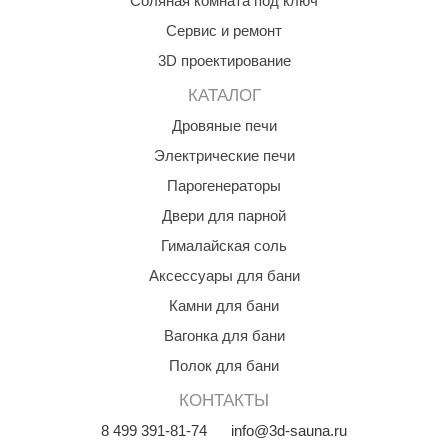
Соляная комната под ключ
орнадо
Сервис и ремонт
гненный камень
3D проектирование
еплый камень
КАТАЛОГ
Дровяные печи
оссия
Электрические печи
эровита
Парогенераторы
МТ
Двери для парной
АР-ecology
Гималайская соль
Аксессуары для бани
СОМ
Камни для бани
остёр
Вагонка для бани
НЕРГОРЕСУРС
Полок для бани
coLife
КОНТАКТЫ
oodson
8
499
391-81-74
info@3d-sauna.ru