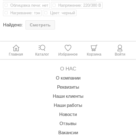
Облицовка печи: нет
Напряжение: 220/380 В
aldus
Нагревание: тэн
Цвет: черный
vimol
Найдено:
Смотреть
uramax
LP
олитех
Главная
Каталог
Избранное
Корзина
Войти
amylle
О НАС
arina
О компании
MF
Реквизиты
Наши клиенты
еплодар
Наши работы
езувий
Новости
нжкомцентр
Отзывы
D SAUNA
Вакансии