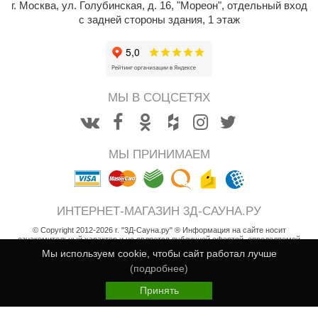
г. Москва
,
ул. Голубинская, д. 16, "Мореон", отдельный вход
абантуй
с задней стороны здания, 1 этаж
кма
eplofom
LT
МЫ В СОЦСЕТЯХ
еникс
eringer
МЫ ПРИНИМАЕМ
obiba
alc
ИНТЕРНЕТ-МАГАЗИН 3Д-САУНА.РУ
кспертСаун
© Copyright 2012-2026 г. "3Д-Сауна.ру" ® Информация на сайте носит
ознакомительный характер и не является публичной офертой, определяемой
еста
положениями статьи 437 Гражданского кодекса РФ
Мы используем cookie, чтобы сайт работал лучше
Возврат товара
(подробнее)
ukka Design
30 400
Пользовательское соглашение
В корзину
i
Принять
icht 2000
Политика конфиденциальности