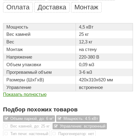
Оплата
Доставка
Монтаж
ANG’s
asel
Мощность
4,5
кВт
usaterm
Вес камней
25
кг
Вес
12,3
кг
raft
Монтаж
на стену
ohol
Напряжение
220-380
В
Объем упаковки
0,09
м
3
entiotec
Прогреваемый объем
3-6
м
3
lover
Размеры (ШхГхВ)
420x310x620
мм
Управление
встроенное
aestro Woods
Показать полностью
KOY
Подбор похожих товаров
c Light
Объем парной, до: 6 м³
Мощность: 4.5 кВт
KERKES
Вес камней, до: 25 кг
Управление: встроенный
roConHealth
Тип печи: настенный
Парогенератор: нет