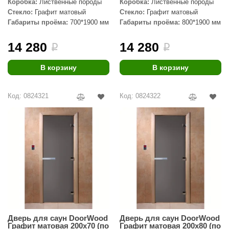
Коробка:
Лиственные породы
Коробка:
Лиственные породы
Стекло:
Графит матовый
Стекло:
Графит матовый
aldus
Габариты проёма:
700*1900 мм
Габариты проёма:
800*1900 мм
vimol
14 280
14 280
i
i
uramax
В корзину
В корзину
LP
олитех
Код: 0824321
Код: 0824322
amylle
arina
MF
еплодар
езувий
нжкомцентр
Дверь для саун DoorWood
Дверь для саун DoorWood
D SAUNA
Графит матовая 200х70 (по
Графит матовая 200х80 (по