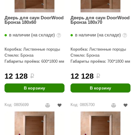
орнадо
гненный камень
Дверь для саун DoorWood
Дверь для саун DoorWood
Бронза 180х60
Бронза 180х70
еплый камень
в наличии (на складе)
в наличии (на складе)
оссия
Коробка:
Лиственные породы
Коробка:
Лиственные породы
эровита
Стекло:
Бронза
Стекло:
Бронза
МТ
Габариты проёма:
600*1800 мм
Габариты проёма:
700*1800 мм
АР-ecology
12 128
12 128
i
i
СОМ
В корзину
В корзину
остёр
Код: 0805699
Код: 0805700
НЕРГОРЕСУРС
coLife
oodson