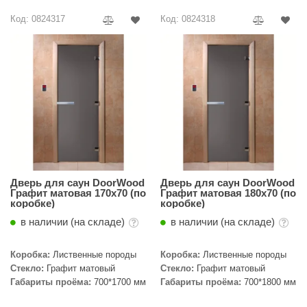
Код: 0824317
Код: 0824318
ariitti
entwood
KI
ulikivi
ento
ylo
lumenberg
Дверь для саун DoorWood
Дверь для саун DoorWood
Графит матовая 170х70 (по
Графит матовая 180х70 (по
WDT
коробке)
коробке)
в наличии (на складе)
в наличии (на складе)
UX ELEMENTS
edi
Коробка:
Лиственные породы
Коробка:
Лиственные породы
Стекло:
Графит матовый
Стекло:
Графит матовый
ygroMatik
Габариты проёма:
700*1700 мм
Габариты проёма:
700*1800 мм
chiedel