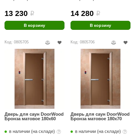
EDMUNDAS
13 230
14 280
ikkarien
i
i
В корзину
В корзину
Код: 0805705
Код: 0805706
Дверь для саун DoorWood
Дверь для саун DoorWood
Бронза матовое 180х60
Бронза матовое 180х70
в наличии (на складе)
в наличии (на складе)