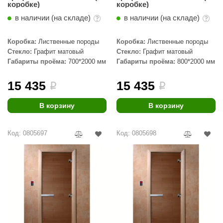
коробке)
коробке)
КЗ
в наличии (на складе)
в наличии (на складе)
ерезка
Коробка:
Лиственные породы
Коробка:
Лиственные породы
улкан
Стекло:
Графит матовый
Стекло:
Графит матовый
Габариты проёма:
700*2000 мм
Габариты проёма:
800*2000 мм
ефест
15 435
15 435
рмак-Термо
i
i
ройка
В корзину
В корзину
ренеран
Код: 0805697
Код: 0805698
rill’D
обросталь
зиСтим
арь-печи
волюция тепла