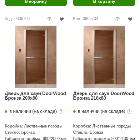
В корзину
В корзину
урция
елсот
Код: 0805703
Код: 0805704
ABA
MAGNUM
арвара
SAUNABOARD
ermomuros
ovali
Дверь для саун DoorWood
Дверь для саун DoorWood
lia
Бронза 200х80
Бронза 210х80
eya Sauna
в наличии (на складе)
в наличии (на складе)
inn icon
Коробка:
Лиственные породы
Коробка:
Лиственные породы
азмахайка
Стекло:
Бронза
Стекло:
Бронза
Габариты проёма:
800*2000 мм
Габариты проёма:
800*2100 мм