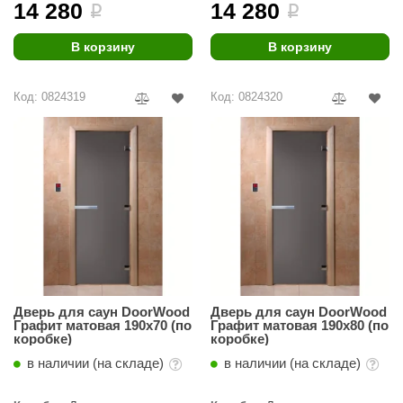
14 280
14 280
i
i
ANG’s
В корзину
В корзину
asel
usaterm
Код: 0824319
Код: 0824320
raft
ohol
entiotec
lover
aestro Woods
KOY
Дверь для саун DoorWood
Дверь для саун DoorWood
Графит матовая 190х70 (по
Графит матовая 190х80 (по
c Light
коробке)
коробке)
KERKES
в наличии (на складе)
в наличии (на складе)
roConHealth