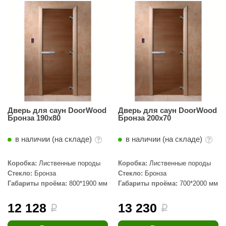
R. KERN
turm
PEKO
-Snow
OLO
romawolke
Дверь для саун DoorWood
Дверь для саун DoorWood
тна
Бронза 190х80
Бронза 200х70
SNOOKER
в наличии (на складе)
в наличии (на складе)
remier
Коробка:
Лиственные породы
Коробка:
Лиственные породы
orelli
Стекло:
Бронза
Стекло:
Бронза
Габариты проёма:
800*1900 мм
Габариты проёма:
700*2000 мм
ikkurila
12 128
13 230
i
i
lcon