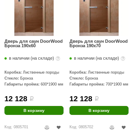
абантуй
кма
eplofom
LT
Дверь для саун DoorWood
Дверь для саун DoorWood
Бронза 190х60
Бронза 190х70
еникс
в наличии (на складе)
в наличии (на складе)
eringer
obiba
Коробка:
Лиственные породы
Коробка:
Лиственные породы
Стекло:
Бронза
Стекло:
Бронза
alc
Габариты проёма:
600*1900 мм
Габариты проёма:
700*1900 мм
кспертСаун
12 128
12 128
i
i
еста
В корзину
В корзину
ukka Design
icht 2000
Код: 0805701
Код: 0805702