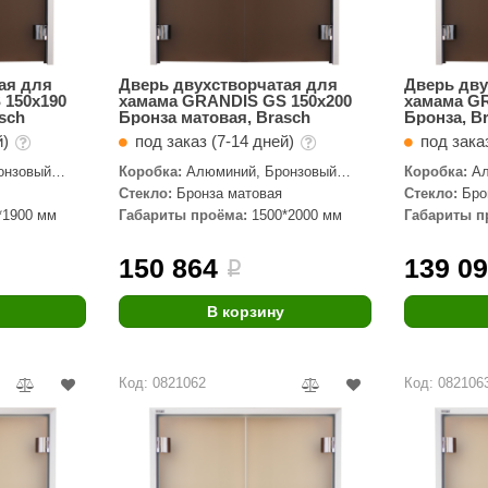
ая для
Дверь двухстворчатая для
Дверь дву
 150х190
хамама GRANDIS GS 150х200
хамама G
sch
Бронза матовая, Brasch
Бронза, B
й)
под заказ (7-14 дней)
под зака
онзовый
Коробка:
Алюминий, Бронзовый
Коробка:
Ал
профиль
профиль
Стекло:
Бронза матовая
Стекло:
Бро
*1900 мм
Габариты проёма:
1500*2000 мм
Габариты п
150 864
139 0
i
В корзину
Код: 0821062
Код: 082106