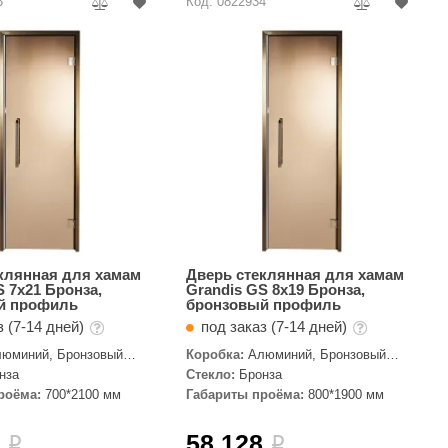
3
Код: 0822934
клянная для хамам
Дверь стеклянная для хамам
S 7x21 Бронза,
Grandis GS 8x19 Бронза,
й профиль
бронзовый профиль
з (7-14 дней)
под заказ (7-14 дней)
юминий, Бронзовый
Коробка:
Алюминий, Бронзовый
профиль
нза
Стекло:
Бронза
роёма:
700*2100 мм
Габариты проёма:
800*1900 мм
1
58 128
i
i