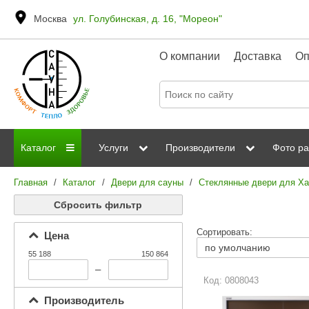
Москва
ул. Голубинская, д. 16, "Мореон"
О компании
Доставка
Оп
Каталог
Услуги
Производители
Фото ра
Главная
/
Каталог
/
Двери для сауны
/
Стеклянные двери для Х
Дровяные печи
Паромакс
Steamtec
Сауны
Отделка 
Сбросить фильтр
Электрические печи
Grandis
Born
ИК сауны
Стеклян
Сортировать:
Цена
Kastor
Sawo
Парогенераторы
55 188
150 864
Невотон
Kaledo
–
Пульты управления
Код: 0808043
Steam and Water
Эверест
Производитель
Камни для печей