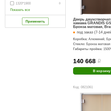
1320*1900
0
Показать все
Дверь двухстворчат
хамама GRANDIS GS
Бронза матовая, Bra
под заказ (7-14 дне
Коробка:
Алюминий, Бр
профиль
Стекло:
Бронза матовая
Габариты проёма:
1500
140 668
i
В корзину
Код: 0821061