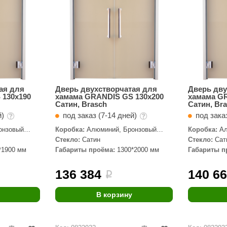
ая для
Дверь двухстворчатая для
Дверь дву
 130х190
хамама GRANDIS GS 130х200
хамама G
Сатин, Brasch
Сатин, Br
й)
под заказ (7-14 дней)
под зака
онзовый
Коробка:
Алюминий, Бронзовый
Коробка:
Ал
профиль
профиль
Стекло:
Сатин
Стекло:
Сат
*1900 мм
Габариты проёма:
1300*2000 мм
Габариты п
136 384
140 6
i
В корзину