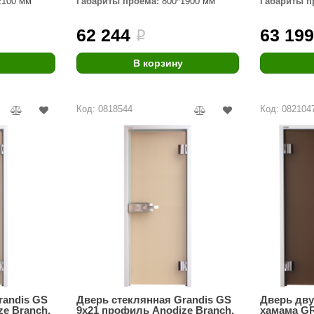
2100 мм
Габариты проёма:
800*1900 мм
Габариты п
Premier
62 244
63 19
i
Турция
Варвара
В корзину
Olia
Код: 0818544
Код: 082104
EDMUNDAS
randis GS
Дверь стеклянная Grandis GS
Дверь дву
e Branch,
9x21 профиль Anodize Branch,
хамама G