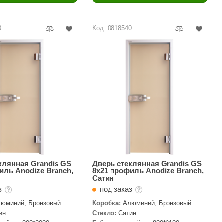
Camylle
Везувий
8
Код: 0818540
Березка
Тройка
ИзиСтим
Огненный камень
УМТ
ЭНЕРГОРЕСУРС
Акма
Feringer
клянная Grandis GS
Дверь стеклянная Grandis GS
иль Anodize Branch,
8x21 профиль Anodize Branch,
Сатин
Веста
аз
под заказ
Sturm
юминий, Бронзовый
Коробка:
Алюминий, Бронзовый
профиль
ин
Стекло:
Сатин
Aromawolke