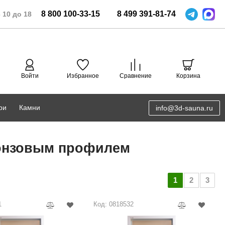
8
800
100-33-15
8
499
391-81-74
 10 до 18
Войти
Избранное
Сравнение
Корзина
ри
Камни
info@3d-sauna.ru
DoorWood
Соляная комната
ронзовым профилем
Eos
3D проектирование
Anypool
1
2
3
PRO METALL
1
Код: 0818532
Руспанель