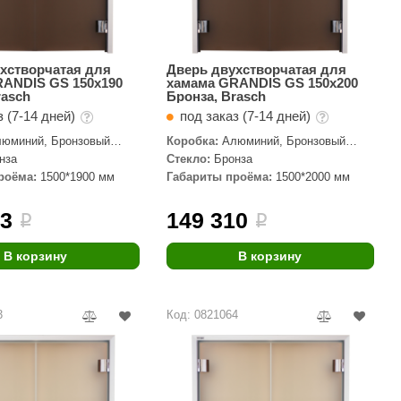
хстворчатая для
Дверь двухстворчатая для
RANDIS GS 150х190
хамама GRANDIS GS 150х200
rasch
Бронза, Brasch
з (7-14 дней)
под заказ (7-14 дней)
юминий, Бронзовый
Коробка:
Алюминий, Бронзовый
профиль
нза
Стекло:
Бронза
роёма:
1500*1900 мм
Габариты проёма:
1500*2000 мм
93
149 310
i
i
В корзину
В корзину
3
Код: 0821064