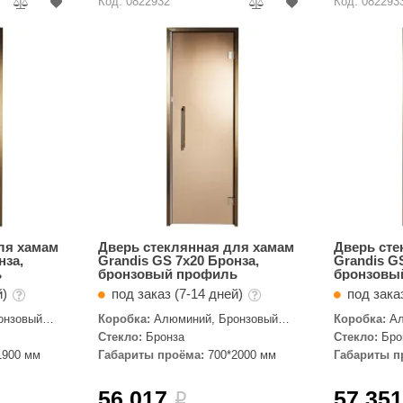
Код: 0822932
Код: 082293
ля хамам
Дверь стеклянная для хамам
Дверь сте
нза,
Grandis GS 7x20 Бронза,
Grandis G
ь
бронзовый профиль
бронзовы
й)
под заказ (7-14 дней)
под зака
онзовый
Коробка:
Алюминий, Бронзовый
Коробка:
Ал
профиль
профиль
Стекло:
Бронза
Стекло:
Бро
1900 мм
Габариты проёма:
700*2000 мм
Габариты п
56 017
57 35
i