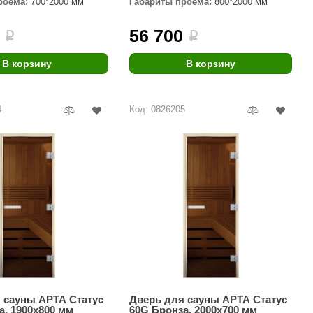
роёма:
700*2000 мм
Габариты проёма:
800*2000 мм
Morelli
56 700
i
i
Делсот
SAUNABOARD
В корзину
В корзину
Keya Sauna
4
Код: 0826205
Nikkarien
 сауны АРТА Статус
Дверь для сауны АРТА Статус
а, 1900х800 мм
60G Бронза, 2000х700 мм