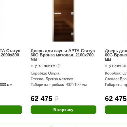
ТА Статус
Дверь для сауны АРТА Статус
Дверь для
 2000х800
60G Бронза матовая, 2100х700
60G Бронз
мм
мм
уточняйте
уточняй
Коробка:
Ольха
Коробка:
Ол
Стекло:
Бронза матовая
Стекло:
Бро
2000 мм
Габариты проёма:
700*2100 мм
Габариты п
62 475
62 475
i
В корзину