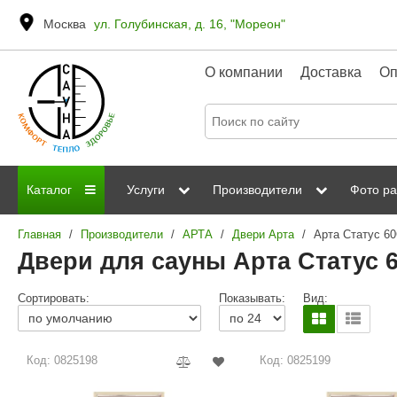
Москва
ул. Голубинская, д. 16, "Мореон"
О компании
Доставка
Оп
Каталог
Услуги
Производители
Фото ра
Главная
/
Производители
/
АРТА
/
Двери Aрта
/
Арта Статус 6
Дровяные печи
Паромакс
Steamtec
Сауны
Отделка 
Двери для сауны Арта Статус 
Электрические печи
Grandis
Born
ИК сауны
Стеклян
Сортировать:
Показывать:
Вид:
Kastor
Sawo
Парогенераторы
Невотон
Kaledo
Пульты управления
Код: 0825198
Код: 0825199
Steam and Water
Эверест
Камни для печей