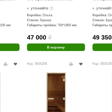
уточняйте
уточняй
Коробка:
Ольха
Коробка:
Ол
Стекло:
Бронза
Стекло:
Бро
2100 мм
Габариты проёма:
700*1900 мм
Габариты п
47 000
49 350
i
В корзину
Код: 0826208
Код: 082620