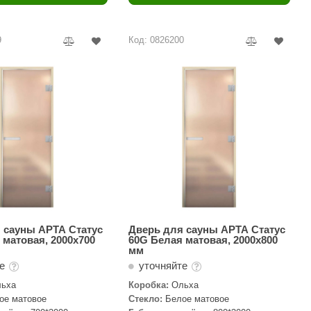
Camylle
Везувий
9
Код: 0826200
Березка
Тройка
ИзиСтим
Огненный камень
УМТ
ЭНЕРГОРЕСУРС
Акма
Feringer
 сауны АРТА Статус
Дверь для сауны АРТА Статус
 матовая, 2000х700
60G Белая матовая, 2000х800
мм
Веста
те
уточняйте
Sturm
ьха
Коробка:
Ольха
ое матовое
Стекло:
Белое матовое
Aromawolke