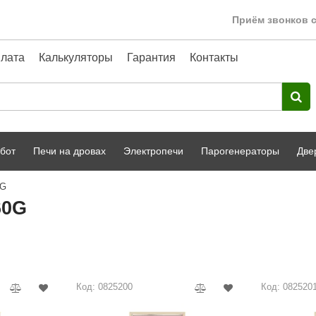
Приём звонков с
лата
Калькуляторы
Гарантия
Контакты
бот
Печи на дровах
Электропечи
Парогенераторы
Две
0G
Harvia
парной
Турецкая баня
60G
HENKI
ный фасад
Сервис
Сила Алтая
Karhu
Код: 0825200
Код: 082520
A-Panel