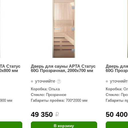
Сталь-Мастер
Банные штучки
CeruttiSpa
Suokka
ика
Русский дух
Карельские легенды
Cariitti
ТА Статус
Дверь для сауны АРТА Статус
Дверь для
0х800 мм
60G Прозрачная, 2000х700 мм
60G Прозр
Rento
уточняйте
уточняй
LUX ELEMENTS
Коробка:
Ольха
Коробка:
Ол
LANG’s
Стекло:
Прозрачное
Стекло:
Про
1900 мм
Габариты проёма:
700*2000 мм
Габариты п
Rohol
ods
KOY
49 350
50 400
i
h
Baldus
В корзину