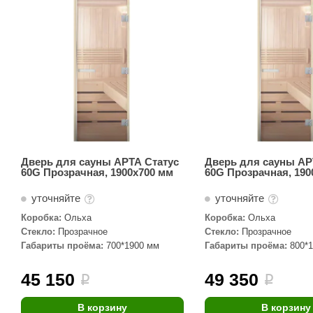
SPA-Технология
Lacoform
Иди в Баню
Composit
Двери для сауны
Spitzner
Baneum
Аксессуары
Mondex
ASTON
Ароматерапия
Black Banya
Баня Орган
Комплектующие и запчасти
MORZH
IDABIO
TechHolland
Helo
Гималайская соль
Дверь для сауны АРТА Статус
Дверь для сауны АР
60G Прозрачная, 1900х700 мм
60G Прозрачная, 190
IKI
Tulikivi
Аудио/Акустика
уточняйте
уточняйте
Blumenberg
WDT
Коробка:
Ольха
Коробка:
Ольха
Освещение
HygroMatik
Schiedel
Стекло:
Прозрачное
Стекло:
Прозрачное
Габариты проёма:
700*1900 мм
Габариты проёма:
800*
Kusaterm
Craft
Дерево для бани
Klover
Maestro Wo
45 150
49 350
i
i
Плитка из камня
KERKES
ProConHealt
В корзину
В корзину