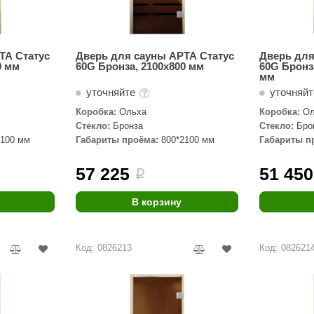
ТА Статус
Дверь для сауны АРТА Статус
Дверь для
0 мм
60G Бронза, 2100х800 мм
60G Бронз
мм
уточняйте
уточняй
Коробка:
Ольха
Коробка:
Ол
Стекло:
Бронза
Стекло:
Бро
2100 мм
Габариты проёма:
800*2100 мм
Габариты п
57 225
51 450
i
В корзину
Код: 0826213
Код: 082621