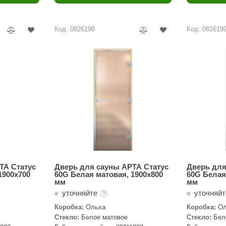
Политех
Теплодар
Код: 0826198
Код: 082619
НКЗ
Ермак-Термо
Добросталь
епла
Торнадо
Аэровита
Костёр
Сабантуй
Феникс
ТА Статус
Дверь для сауны АРТА Статус
Дверь для
1900х700
60G Белая матовая, 1900х800
60G Белая
мм
мм
ЭкспертСаун
уточняйте
уточняй
DR. KERN
Коробка:
Ольха
Коробка:
Ол
Стекло:
Белое матовое
Стекло:
Бел
KOLO