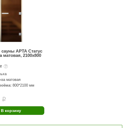
 сауны АРТА Статус
а матовая, 2100х800
те
ьха
нза матовая
роёма:
800*2100 мм
i
В корзину