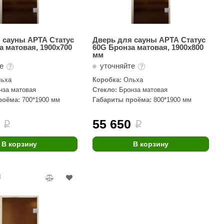
 сауны АРТА Статус
Дверь для сауны АРТА Статус
а матовая, 1900х700
60G Бронза матовая, 1900х800
мм
те
уточняйте
ьха
Коробка:
Ольха
нза матовая
Стекло:
Бронза матовая
роёма:
700*1900 мм
Габариты проёма:
800*1900 мм
55 650
i
i
В корзину
В корзину
4