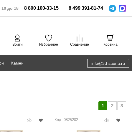
8
800
100-33-15
8
499
391-81-74
 10 до 18
Войти
Избранное
Сравнение
Корзина
ри
Камни
info@3d-sauna.ru
DoorWood
Соляная комната
Eos
3D проектирование
Anypool
1
2
3
PRO METALL
1
Код: 0825202
Руспанель