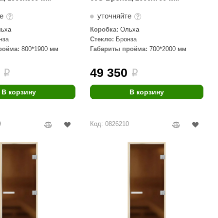
те
уточняйте
ьха
Коробка:
Ольха
нза
Стекло:
Бронза
роёма:
800*1900 мм
Габариты проёма:
700*2000 мм
49 350
i
i
В корзину
В корзину
9
Код: 0826210