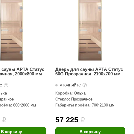
АРТА
212F
Sangens
Fischer
RAINZ
PolarSpa
Bentwood
 сауны АРТА Статус
Дверь для сауны АРТА Статус
ачная, 2000х800 мм
60G Прозрачная, 2100х700 мм
Tylo
те
уточняйте
Wedi
ьха
Коробка:
Ольха
Fasel
зрачное
Стекло:
Прозрачное
роёма:
800*2000 мм
Габариты проёма:
700*2100 мм
Sentiotec
Ec Light
57 225
i
i
Kvimol
В корзину
В корзину