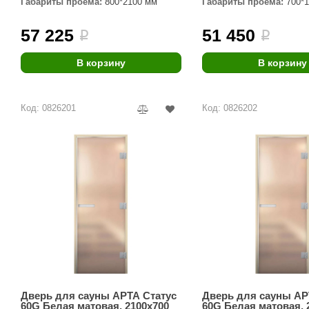
SPA & WELLNESS
Габариты проёма:
800*2100 мм
Габариты проёма:
700*
Этна
SNOOKER
57 225
51 450
Для дома и дачи
i
i
Tikkurila
Elcon
TABA
MAGNUM
В корзину
В корзину
Акции и скидки
Termomuros
Covali
Код: 0826201
Код: 0826202
Finn icon
Размахайка
Дверь для сауны АРТА Статус
Дверь для сауны АР
60G Белая матовая, 2100х700
60G Белая матовая, 