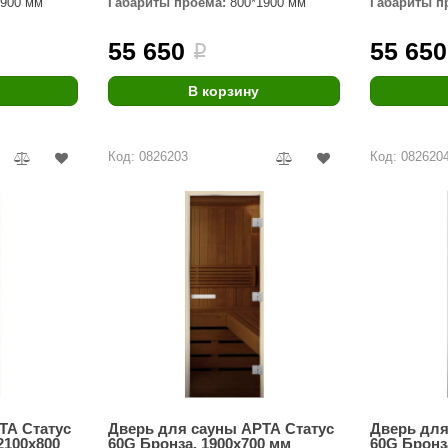
1900 мм
Габариты проёма:
800*1900 мм
Габариты п
Premier
55 650
55 650
i
Турция
Варвара
В корзину
Olia
Код: 0826203
Код: 082620
EDMUNDAS
ТА Статус
Дверь для сауны АРТА Статус
Дверь для
2100х800
60G Бронза, 1900х700 мм
60G Бронз