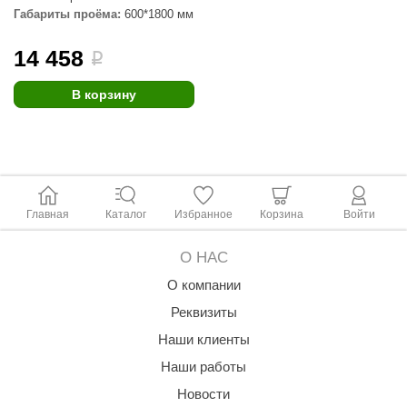
Габариты проёма:
600*1800 мм
ANG’s
14 458
i
asel
usaterm
В корзину
raft
ohol
entiotec
Главная
Каталог
Избранное
Корзина
Войти
lover
О НАС
aestro Woods
О компании
KOY
Реквизиты
c Light
Наши клиенты
KERKES
Наши работы
Новости
roConHealth