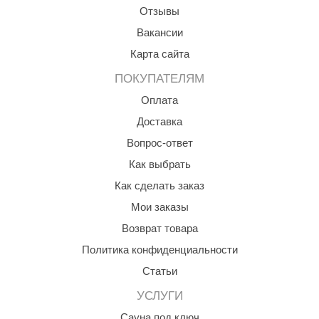
Отзывы
aldus
Вакансии
vimol
Карта сайта
uramax
ПОКУПАТЕЛЯМ
LP
Оплата
Доставка
олитех
Вопрос-ответ
amylle
Как выбрать
arina
Как сделать заказ
MF
Мои заказы
Возврат товара
еплодар
Политика конфиденциальности
езувий
Статьи
нжкомцентр
УСЛУГИ
D SAUNA
Сауна под ключ