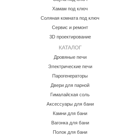
КЗ
Хамам под ключ
Соляная комната под ключ
ерезка
Сервис и ремонт
улкан
3D проектирование
ефест
КАТАЛОГ
рмак-Термо
Дровяные печи
ройка
Электрические печи
Парогенераторы
ренеран
Двери для парной
rill’D
Гималайская соль
обросталь
Аксессуары для бани
зиСтим
Камни для бани
арь-печи
Вагонка для бани
Полок для бани
волюция тепла