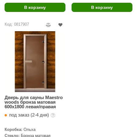
В корзину
В корзину
ariitti
entwood
Код: 0817907
KI
ulikivi
ento
ylo
lumenberg
WDT
Дверь для сауны Maestro
UX ELEMENTS
woods бронза матовая
600х1800 левая/правая
edi
под заказ (2-4 дня)
ygroMatik
Коробка:
Ольха
chiedel
Стекло:
Бронза матовая