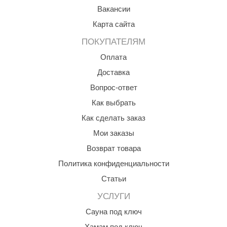
Вакансии
КЗ
Карта сайта
ерезка
ПОКУПАТЕЛЯМ
улкан
Оплата
ефест
Доставка
рмак-Термо
Вопрос-ответ
Как выбрать
ройка
Как сделать заказ
ренеран
Мои заказы
rill’D
Возврат товара
обросталь
Политика конфиденциальности
Статьи
зиСтим
УСЛУГИ
арь-печи
Сауна под ключ
волюция тепла
Хамам под ключ