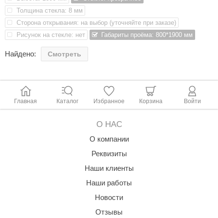
Толщина стекла: 8 мм
aldus
Сторона открывания: на выбор (уточняйте при заказе)
vimol
Рисунок на стекле: нет
Габариты проёма: 800*1900 мм
uramax
Найдено:
Смотреть
LP
олитех
Главная
Каталог
Избранное
Корзина
Войти
amylle
arina
О НАС
MF
О компании
Реквизиты
еплодар
Наши клиенты
езувий
Наши работы
нжкомцентр
Новости
D SAUNA
Отзывы