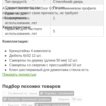
Тип продукта
Стеклянная дверь
ANG’s
Страна производства
Россия
А двери Grandis Sauna Door GS в алюминиевом профиле
годами не теряют свою прочность, не требуют
Гарантия для
asel
обслуживания.
коммерческого
1
использования, лет
usaterm
Характеристики:
Гарантия для частного
5
raft
использования, лет
Комплектация:
ohol
Кронштейны 4 комплекта
entiotec
Дюбель 6х52 12 шт.
lover
Саморезы по дереву (длина 50 мм) 12 шт.
Саморезы со сверлом с прессшайбой 10 шт.
aestro Woods
Ключ шестигранный для демонтажа стекла есть
Показать полностью
KOY
Подбор похожих товаров
c Light
Особенности: сауна
Коробка: алюминий
KERKES
Коробка: бронзовый профиль
Ширина: 780 мм
roConHealth
Высота: 1890 мм
Стекло: прозрачное