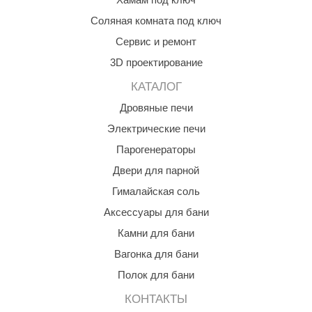
орнадо
Соляная комната под ключ
гненный камень
Сервис и ремонт
3D проектирование
еплый камень
КАТАЛОГ
оссия
Дровяные печи
эровита
Электрические печи
МТ
Парогенераторы
АР-ecology
Двери для парной
Гималайская соль
СОМ
Аксессуары для бани
остёр
Камни для бани
НЕРГОРЕСУРС
Вагонка для бани
coLife
Полок для бани
oodson
КОНТАКТЫ