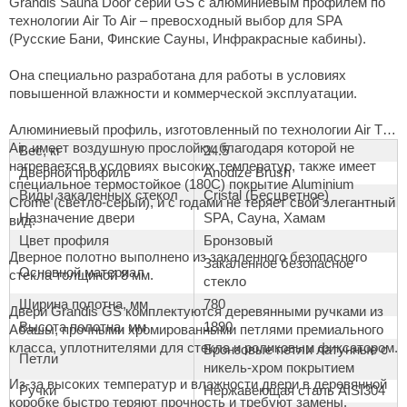
Grandis Sauna Door серии GS с алюминиевым профилем по
технологии Air To Air – превосходный выбор для SPA
ariitti
(Русские Бани, Финские Сауны, Инфракрасные кабины).
entwood
Она специально разработана для работы в условиях
повышенной влажности и коммерческой эксплуатации.
KI
Алюминиевый профиль, изготовленный по технологии Air To
ulikivi
Air, имеет воздушную прослойку, благодаря которой не
Вес, кг
24.5
ento
нагревается в условиях высоких температур, также имеет
Дверной профиль
Anodize Brush
специальное термостойкое (180С) покрытие Aluminium
Виды закаленных стекол
Cristal (Бесцветное)
ylo
Crome (светло-серый), и с годами не теряет свой элегантный
Назначение двери
SPA, Сауна, Хамам
вид.
lumenberg
Цвет профиля
Бронзовый
Дверное полотно выполнено из закаленного безопасного
Закаленное безопасное
WDT
Основной материал
стекла толщиной 8 мм.
стекло
UX ELEMENTS
Ширина полотна, мм
780
Двери Grandis GS комплектуются деревянными ручками из
Высота полотна, мм
1890
Абашы, прочными хромированными петлями премиального
edi
класса, уплотнителями для стекла и роликовым фиксатором.
Бронзовые петли латунные с
Петли
ygroMatik
никель-хром покрытием
Из-за высоких температур и влажности двери в деревянной
Ручки
Нержавеющая сталь AISI304
chiedel
коробке быстро теряют прочность и требуют замены.