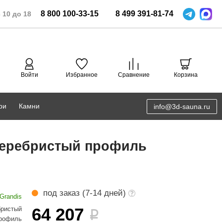
8
800
100-33-15
8
499
391-81-74
 10 до 18
Войти
Избранное
Сравнение
Корзина
ри
Камни
info@3d-sauna.ru
DoorWood
Соляная комната
 серебристый профиль
Eos
3D проектирование
Anypool
PRO METALL
под заказ (7-14 дней)
Grandis
Руспанель
64 207
бристый
i
рофиль