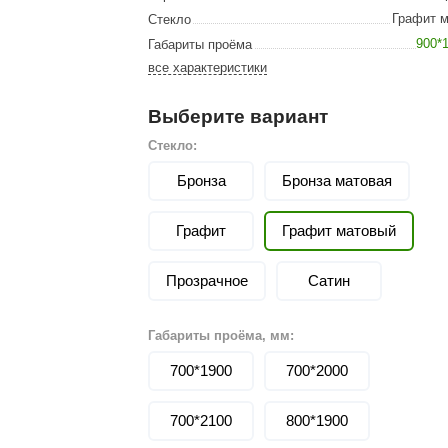
Сталь-Мастер
Графит 
Стекло
Банные штучки
900*
Габариты проёма
все характеристики
CeruttiSpa
Suokka
Выберите вариант
ика
Русский дух
Стекло:
Бронза
Карельские легенды
Бронза матовая
Cariitti
Графит
Графит матовый
Rento
Прозрачное
Сатин
LUX ELEMENTS
LANG’s
Габариты проёма, мм:
Rohol
700*1900
700*2000
ods
KOY
700*2100
800*1900
h
Baldus