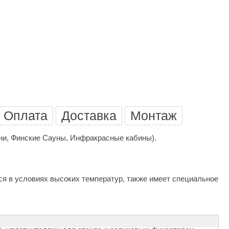
Camylle
Везувий
Березка
Тройка
ИзиСтим
Огненный камень
Оплата
Доставка
Монтаж
УМТ
ЭНЕРГОРЕСУРС
ани, Финские Сауны, Инфракрасные кабины).
Акма
Feringer
тся в условиях высоких температур, также имеет специальное
Веста
Sturm
Aromawolke