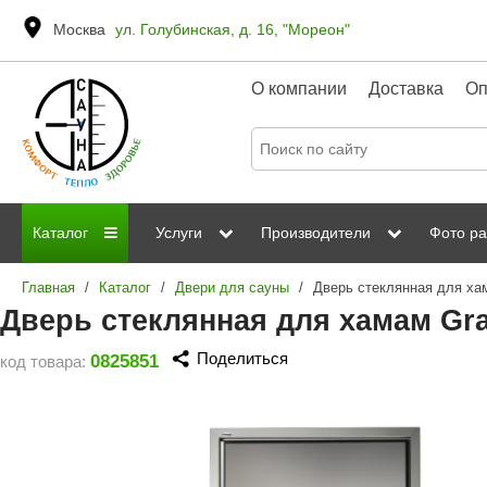
Москва
ул. Голубинская, д. 16, "Мореон"
О компании
Доставка
Оп
Каталог
Услуги
Производители
Фото ра
Главная
/
Каталог
/
Двери для сауны
/
Дровяные печи
Паромакс
Steamtec
Сауны
Отделка 
Дверь стеклянная для хамам Gr
Электрические печи
Grandis
Born
ИК сауны
Стеклян
Поделиться
0825851
код товара:
Kastor
Sawo
Парогенераторы
Невотон
Kaledo
Пульты управления
Steam and Water
Эверест
Камни для печей