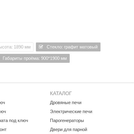
ысота: 1890 мм
Стекло: графит матовый
Габариты проёма: 900*1900 мм
КАТАЛОГ
люч
Дровяные печи
люч
Электрические печи
ната под ключ
Парогенераторы
онт
Двери для парной