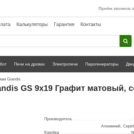
Приём звонков с
лата
Калькуляторы
Гарантия
Контакты
бот
Печи на дровах
Электропечи
Парогенераторы
Две
Дверь стеклянная для хамам Grandis GS 9x19 Графит матовый, серебристый профиль
Harvia
парной
Турецкая баня
andis GS 9x19 Графит матовый,
HENKI
ный фасад
Сервис
Сила Алтая
Karhu
Производитель
A-Panel
Алюминий
,
Сере
п
Коробка