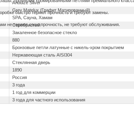
башы, прочными хромированными петлями премиального класса
Anodize Silver
Premier
Grey Matelux (Графит Матированный)
коробке быстро теряют прочность и требуют замены.
Турция
SPA, Сауна, Хамам
ми не теряют свою прочность, не требуют обслуживания.
Серебристый
Варвара
Закаленное безопасное стекло
Olia
880
Бронзовые петли латунные с никель-хром покрытием
EDMUNDAS
Нержавеющая сталь AISI304
Стеклянная дверь
1890
Россия
3 года
1 год для коммерции
3 года для частного использования