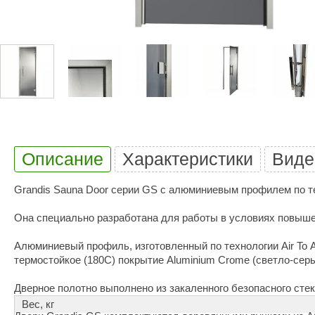
Купели для бани
Duramax
SLP
Дымоходы для печей
Karina
TMF
Инжкомцентр
3D SAUNA
Мебель для бани
Вулкан
Гефест
Душевые и паровые
Бренеран
Grill’D
Облицовки для печей
Царь-печи
Эволюция т
Описание
Характеристики
Виде
Теплый камень
Россия
Готовые сауны
ПАР-ecology
СОМ
Grandis Sauna Door серии GS с алюминиевым профилем по те
ИК сауны
EcoLife
Woodson
Она специально разработана для работы в условиях повыше
Фитобочки
Teplofom
JLT
Алюминиевый профиль, изготовленный по технологии Air To A
Материалы для сауны
Mobiba
Talc
термостойкое (180С) покрытие Aluminium Crome (светло-серый
Hukka Design
Licht 2000
Материалы для хамама
Дверное полотно выполнено из закаленного безопасного сте
Вес, кг
PEKO
R-Snow