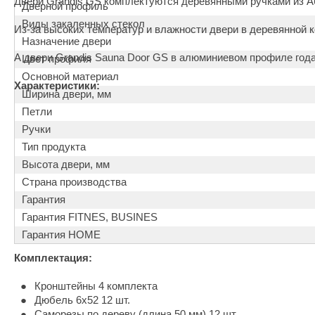
Двери Grandis GS комплектуются деревянными ручками из А
SPA & WELLNESS
Дверной профиль
Этна
SNOOKER
Виды закаленных стекол
Из-за высоких температур и влажности двери в деревянной 
Для дома и дачи
Tikkurila
Elcon
Назначение двери
А двери Grandis Sauna Door GS в алюминиевом профиле года
Цвет профиля
TABA
MAGNUM
Акции и скидки
Основной материал
Характеристики:
Termomuros
Covali
Ширина двери, мм
Петли
Finn icon
Размахайка
Ручки
Тип продукта
Высота двери, мм
Страна производства
Гарантия
Гарантия FITNES, BUSINES
Гарантия HOME
Комплектация:
Кронштейны 4 комплекта
Дюбель 6х52 12 шт.
Саморезы по дереву (длина 50 мм) 12 шт.