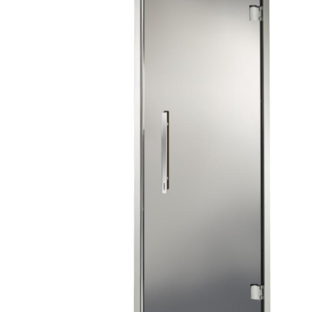
SPA-Технология
Lacoform
Иди в Баню
Composit
Двери для сауны
Spitzner
Baneum
Аксессуары
Mondex
ASTON
Ароматерапия
Black Banya
Баня Орган
Комплектующие и запчасти
MORZH
IDABIO
TechHolland
Helo
Гималайская соль
IKI
Tulikivi
Аудио/Акустика
Blumenberg
WDT
Освещение
HygroMatik
Schiedel
Kusaterm
Craft
Дерево для бани
Klover
Maestro Wo
Плитка из камня
KERKES
ProConHealt