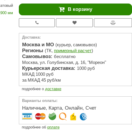
АРТА
матовый
В корзину
212F
1900 мм
Sangens
Fischer
Доставка:
RAINZ
Москва и МО
(курьер, самовывоз)
Регионы
(ТК,
примерный расчет
)
PolarSpa
Самовывоз:
бесплатно
Москва, ул. Голубинская, д. 16, "Мореон"
Bentwood
Курьерская доставка:
1000 руб
Tylo
МКАД 1000 руб
за МКАД 45 руб/км
Wedi
подробнее о
доставке
Fasel
Варианты оплаты:
Sentiotec
Наличные, Карта, Онлайн, Счет
Ec Light
Kvimol
подробнее об
оплате