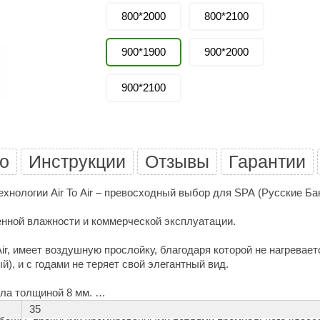
Политех
800*2000
800*2100
Теплодар
900*1900
900*2000
НКЗ
Ермак-Термо
900*2100
Добросталь
епла
Торнадо
о
Инструкции
Отзывы
Гарантии
Аэровита
Костёр
хнологии Air To Air – превосходный выбор для SPA (Русские Б
Сабантуй
нной влажности и коммерческой эксплуатации.
Феникс
ir, имеет воздушную прослойку, благодаря которой не нагревае
ЭкспертСаун
), и с годами не теряет свой элегантный вид.
DR. KERN
кла толщиной 8 мм.
35
KOLO