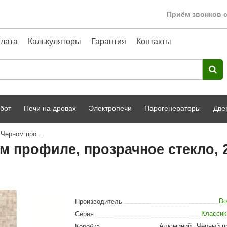
Приём звонков с
лата
Калькуляторы
Гарантия
Контакты
бот
Печи на дровах
Электропечи
Парогенераторы
Две
Дверь DoorWood Хамам в Черном профиле, прозрачное стекло, 200х90 (по коробке)
Harvia
парной
Турецкая баня
 профиле, прозрачное стекло, 2
HENKI
ный фасад
Сервис
Сила Алтая
Karhu
Do
Производитель
A-Panel
Класси
Серия
Алюминий
,
Чёрный п
Коробка