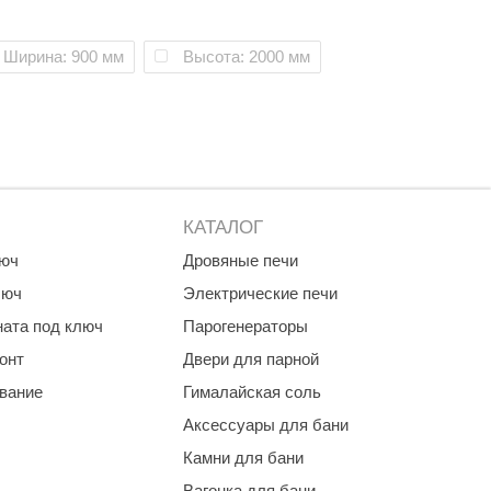
Morelli
Ширина: 900 мм
Высота: 2000 мм
ем коробки
Делсот
SAUNABOARD
Keya Sauna
Nikkarien
КАТАЛОГ
люч
Дровяные печи
люч
Электрические печи
ната под ключ
Парогенераторы
онт
Двери для парной
ование
Гималайская соль
Аксессуары для бани
Камни для бани
Вагонка для бани