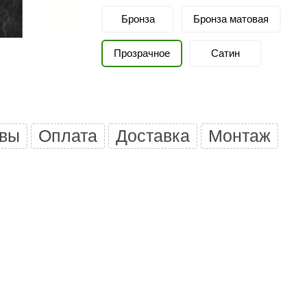
Политех
Бронза
Бронза матовая
Теплодар
Прозрачное
Сатин
НКЗ
Ермак-Термо
Добросталь
епла
Торнадо
вы
Оплата
Доставка
Монтаж
Аэровита
Костёр
Сабантуй
Феникс
ЭкспертСаун
DR. KERN
KOLO