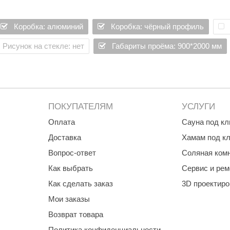
Premier
нителем для лучшей геометризации двери
Коробка: алюминий
Коробка: чёрный профиль
нсатоотводом одетым на нижнюю часть стекла и нижним профил
Турция
Рисунок на стекле: нет
Габариты проёма: 900*2000 мм
Варвара
Olia
EDMUNDAS
ПОКУПАТЕЛЯМ
УСЛУГИ
Оплата
Сауна под к
Доставка
Хамам под к
Вопрос-ответ
Соляная ком
Как выбрать
Сервис и рем
Как сделать заказ
3D проектир
Мои заказы
Возврат товара
Политика конфиденциальности