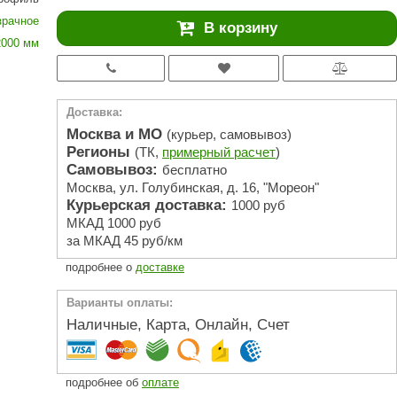
АРТА
зрачное
В корзину
212F
2000 мм
Sangens
Fischer
Доставка:
RAINZ
Москва и МО
(курьер, самовывоз)
Регионы
(ТК,
примерный расчет
)
PolarSpa
Самовывоз:
бесплатно
Москва, ул. Голубинская, д. 16, "Мореон"
Bentwood
Курьерская доставка:
1000 руб
Tylo
МКАД 1000 руб
за МКАД 45 руб/км
Wedi
подробнее о
доставке
Fasel
Варианты оплаты:
Sentiotec
Наличные, Карта, Онлайн, Счет
Ec Light
Kvimol
подробнее об
оплате