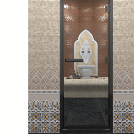
SPA-Технология
Lacoform
Иди в Баню
Composit
Двери для сауны
Spitzner
Baneum
Аксессуары
Mondex
ASTON
Ароматерапия
Black Banya
Баня Орган
Комплектующие и запчасти
MORZH
IDABIO
TechHolland
Helo
Гималайская соль
IKI
Tulikivi
Аудио/Акустика
Blumenberg
WDT
Освещение
HygroMatik
Schiedel
Kusaterm
Craft
Дерево для бани
Klover
Maestro Wo
Плитка из камня
KERKES
ProConHealt