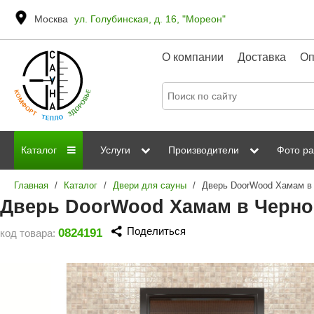
Москва
ул. Голубинская, д. 16, "Мореон"
О компании
Доставка
Оп
Каталог
Услуги
Производители
Фото ра
Главная
/
Каталог
/
Двери для сауны
/
Дровяные печи
Паромакс
Steamtec
Сауны
Отделка 
Дверь DoorWood Хамам в Черном
Электрические печи
Grandis
Born
ИК сауны
Стеклян
Поделиться
0824191
код товара:
Kastor
Sawo
Парогенераторы
Невотон
Kaledo
Пульты управления
Steam and Water
Эверест
Камни для печей