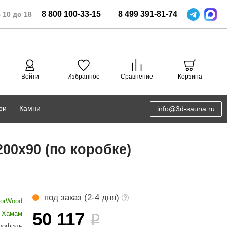
8
800
100-33-15
8
499
391-81-74
 10 до 18
Войти
Избранное
Сравнение
Корзина
ри
Камни
info@3d-sauna.ru
DoorWood
Соляная комната
00х90 (по коробке)
Eos
3D проектирование
Anypool
PRO METALL
под заказ (2-4 дня)
orWood
Руспанель
50 117
к Хамам
i
рофиль