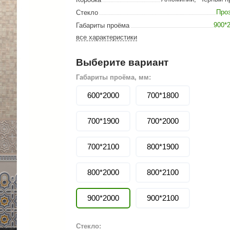
Сталь-Мастер
Про
Стекло
Банные штучки
900*
Габариты проёма
все характеристики
CeruttiSpa
Suokka
Выберите вариант
ика
Русский дух
Габариты проёма, мм:
Карельские легенды
600*2000
700*1800
Cariitti
700*1900
700*2000
Rento
700*2100
LUX ELEMENTS
800*1900
LANG’s
800*2000
800*2100
Rohol
900*2000
900*2100
ods
KOY
h
Baldus
Стекло: