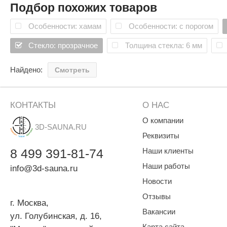
SPA & WELLNESS
Подбор похожих товаров
Слив конденсата в сторону хамама
Этна
SNOOKER
Алюминиевая коробка укомплектована магнитным уплот
Для дома и дачи
Особенности: хамам
Особенности: с порогом
Дверь имеет вентиляционный зазор 1.5 см между конде
Tikkurila
Elcon
TABA
Стекло: прозрачное
Толщина стекла: 6 мм
MAGNUM
Акции и скидки
Termomuros
Covali
Найдено:
Смотреть
Finn icon
Размахайка
КОНТАКТЫ
О НАС
О компании
3D-SAUNA.RU
Реквизиты
8
499
391-81-74
Наши клиенты
Наши работы
info@3d-sauna.ru
Новости
Отзывы
г. Москва
,
Вакансии
ул. Голубинская, д. 16,
Карта сайта