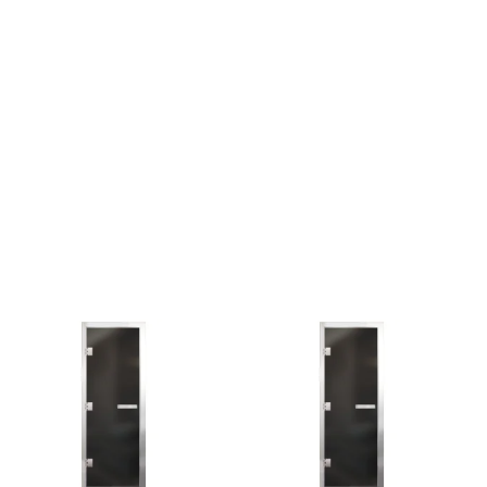
Camylle
Везувий
Березка
Тройка
ИзиСтим
Огненный камень
УМТ
ЭНЕРГОРЕСУРС
Акма
Feringer
Веста
Sturm
Aromawolke