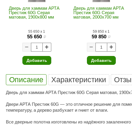
SPA & WELLNESS
Этна
SNOOKER
Дверь для хаммам АРТА
Дверь для хаммам АРТА
Престиж 60G Серая
Престиж 60G Серая
Для дома и дачи
Tikkurila
Elcon
матовая, 1900х800 мм
матовая, 2000х700 мм
TABA
MAGNUM
Акции и скидки
55 650
x
1
59 850
x
1
55 650
59 850
Termomuros
Covali
i
i
Finn icon
Размахайка
Добавить
Добавить
Описание
Характеристики
Отзы
Дверь для хаммам АРТА Престиж 60G Серая матовая, 1900х
Двери АРТА Престиж 60G — это отличное решение для помещ
температуру, а дерево разбухает и гниет от влаги.
Все дверные полотна изготовлены из надёжного закаленного