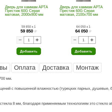
Premier
Дверь для хаммам АРТА
Дверь для хаммам АРТА
Престиж 60G Серая
Престиж 60G Серая
Турция
матовая, 2000х800 мм
матовая, 2100х700 мм
Варвара
59 850
x
1
64 050
x
1
59 850
64 050
Olia
i
i
EDMUNDAS
Добавить
Добавить
вы
Оплата
Доставка
Монтаж
700 мм.
ений с повышенной влажностью (турецких парных, душевые, ба
 стекла 8 мм, благодаря применяемым технологиям это стекло 