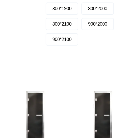
Политех
800*1900
800*2000
Теплодар
800*2100
900*2000
НКЗ
Ермак-Термо
900*2100
Добросталь
епла
Торнадо
Аэровита
Костёр
Сабантуй
Феникс
ЭкспертСаун
DR. KERN
KOLO