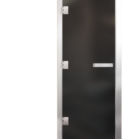
SPA-Технология
Lacoform
Иди в Баню
Composit
Двери для сауны
Spitzner
Baneum
Аксессуары
Mondex
ASTON
Ароматерапия
Black Banya
Баня Орган
Комплектующие и запчасти
MORZH
IDABIO
TechHolland
Helo
Гималайская соль
IKI
Tulikivi
Аудио/Акустика
Blumenberg
WDT
Освещение
HygroMatik
Schiedel
Kusaterm
Craft
Дерево для бани
Klover
Maestro Wo
Плитка из камня
KERKES
ProConHealt