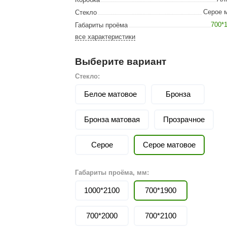
Сталь-Мастер
Серое 
Стекло
Банные штучки
700*
Габариты проёма
все характеристики
CeruttiSpa
Suokka
Выберите вариант
ика
Русский дух
Стекло:
Карельские легенды
Белое матовое
Бронза
Cariitti
Бронза матовая
Прозрачное
Rento
Серое
LUX ELEMENTS
Серое матовое
LANG’s
Габариты проёма, мм:
Rohol
1000*2100
700*1900
ods
KOY
h
700*2000
Baldus
700*2100