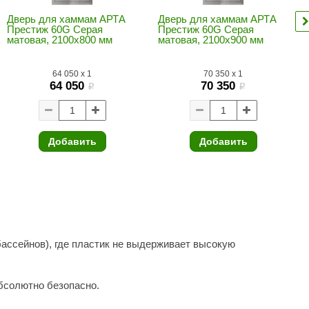
Morelli
Дверь для хаммам АРТА
Дверь для хаммам АРТА
Престиж 60G Серая
Престиж 60G Серая
Делсот
матовая, 2100х800 мм
матовая, 2100х900 мм
SAUNABOARD
64 050
x
1
70 350
x
1
64 050
70 350
Keya Sauna
i
i
Nikkarien
Добавить
Добавить
ссейнов), где пластик не выдерживает высокую
абсолютно безопасно.