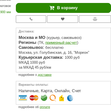
АРТА
матовое
В корзину
212F
1900 мм
Sangens
Fischer
Доставка:
RAINZ
Москва и МО
(курьер, самовывоз)
Регионы
(ТК,
примерный расчет
)
PolarSpa
Самовывоз:
бесплатно
Москва, ул. Голубинская, д. 16, "Мореон"
Bentwood
Курьерская доставка:
1000 руб
Tylo
МКАД 1000 руб
за МКАД 45 руб/км
Wedi
подробнее о
доставке
Fasel
Варианты оплаты:
Sentiotec
Наличные, Карта, Онлайн, Счет
Ec Light
Kvimol
подробнее об
оплате