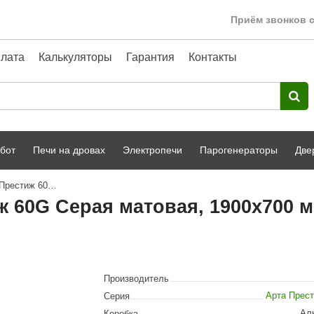
Приём звонков с
лата
Калькуляторы
Гарантия
Контакты
бот
Печи на дровах
Электропечи
Парогенераторы
Две
Дверь для хаммам АРТА Престиж 60G Серая матовая, 1900х700 мм
Harvia
парной
Турецкая баня
 60G Серая матовая, 1900х700 
HENKI
ный фасад
Сервис
Сила Алтая
Karhu
Производитель
A-Panel
Арта Прес
Серия
Ал
Коробка