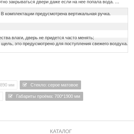
тно закрываться двери даже если на нее попала вода.
 В комплектации предусмотрена вертикальная ручка.
ства влаги, дверь не придется часто менять;
 щель, это предусмотрено для поступления свежего воздуха.
е вы получаете качественную дверь и комфортное общение с
 невозможно порезаться и нанести вред человеку.
1890 мм
Стекло: серое матовое
Габариты проёма: 700*1900 мм
КАТАЛОГ