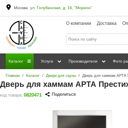
Москва
ул. Голубинская, д. 16, "Мореон"
О компании
Доставка
Оп
Каталог
Услуги
Производители
Фото ра
Главная
/
Каталог
/
Двери для сауны
/
Дровяные печи
Паромакс
Steamtec
Сауны
Отделка 
Дверь для хаммам АРТА Престиж
Электрические печи
Grandis
Born
ИК сауны
Стеклян
Поделиться
0820471
код товара:
Kastor
Sawo
Парогенераторы
Невотон
Kaledo
Пульты управления
Steam and Water
Эверест
Камни для печей