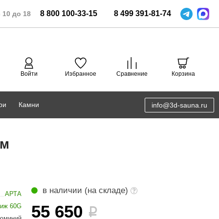
8
800
100-33-15
8
499
391-81-74
 10 до 18
Войти
Избранное
Сравнение
Корзина
ри
Камни
info@3d-sauna.ru
DoorWood
Соляная комната
мм
Eos
3D проектирование
Anypool
PRO METALL
в наличии (на складе)
АРТА
Руспанель
55 650
тиж 60G
i
юминий