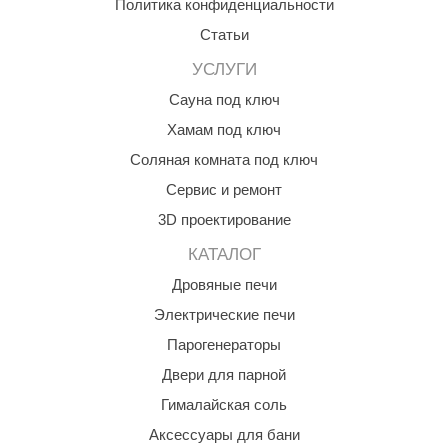
Политика конфиденциальности
Смонтированное освещение
ANG’s
Статьи
Звуковое оформление
asel
УСЛУГИ
Сауна под ключ
usaterm
Пульт управления
Хамам под ключ
raft
Соляная комната под ключ
ohol
Форсунки
Сервис и ремонт
entiotec
3D проектирование
lover
КАТАЛОГ
Дровяные печи
aestro Woods
Электрические печи
KOY
Парогенераторы
c Light
Двери для парной
KERKES
Гималайская соль
Аксессуары для бани
roConHealth