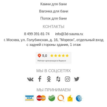
Камни для бани
aldus
Вагонка для бани
vimol
Полок для бани
uramax
КОНТАКТЫ
LP
8
499
391-81-74
info@3d-sauna.ru
г. Москва
,
ул. Голубинская, д. 16, "Мореон", отдельный вход
олитех
с задней стороны здания, 1 этаж
amylle
arina
MF
МЫ В СОЦСЕТЯХ
еплодар
езувий
МЫ ПРИНИМАЕМ
нжкомцентр
D SAUNA