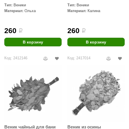
Тип:
Веники
Тип:
Веники
aldus
Материал:
Ольха
Материал:
Калина
vimol
uramax
260
260
i
i
LP
В корзину
В корзину
олитех
Код: 2412146
Код: 2417014
amylle
arina
MF
еплодар
езувий
нжкомцентр
D SAUNA
Веник чайный для бани
Веник из осины