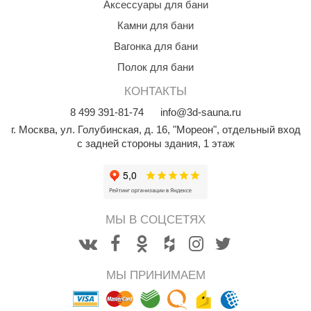
Аксессуары для бани
R. KERN
Камни для бани
turm
Вагонка для бани
PEKO
Полок для бани
-Snow
КОНТАКТЫ
OLO
8
499
391-81-74
info@3d-sauna.ru
г. Москва
,
ул. Голубинская, д. 16, "Мореон", отдельный вход
romawolke
с задней стороны здания, 1 этаж
тна
SNOOKER
remier
МЫ В СОЦСЕТЯХ
orelli
ikkurila
МЫ ПРИНИМАЕМ
lcon