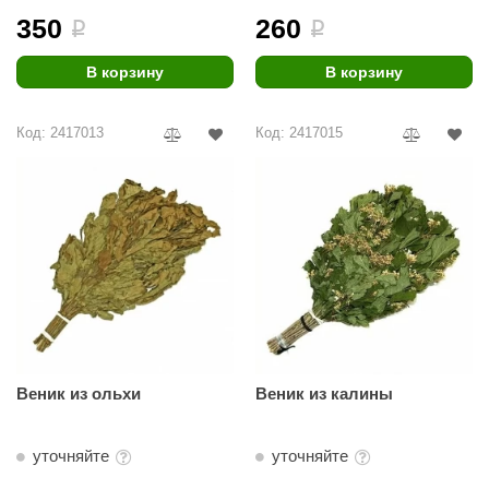
350
260
i
i
ANG’s
В корзину
В корзину
asel
usaterm
Код: 2417013
Код: 2417015
raft
ohol
entiotec
lover
aestro Woods
KOY
Веник из ольхи
Веник из калины
c Light
KERKES
уточняйте
уточняйте
roConHealth