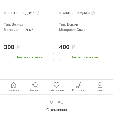
КЗ
снят с продажи
снят с продажи
ерезка
улкан
Тип:
Веники
Тип:
Веники
Материал:
Чайный
Материал:
Осина
ефест
рмак-Термо
300
400
i
i
ройка
Найти похожие
Найти похожие
ренеран
rill’D
обросталь
зиСтим
Главная
Каталог
Избранное
Корзина
Войти
арь-печи
О НАС
волюция тепла
О компании