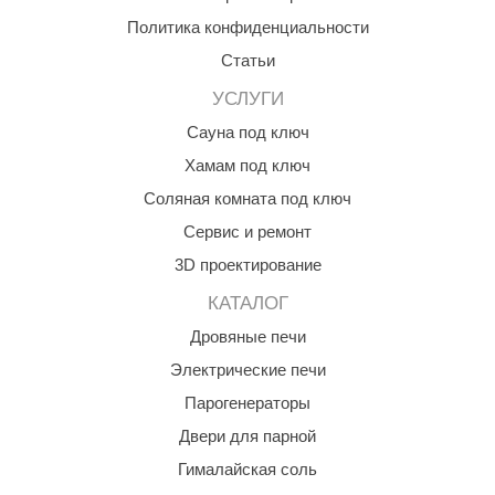
абантуй
Политика конфиденциальности
кма
Статьи
eplofom
УСЛУГИ
Сауна под ключ
LT
Хамам под ключ
еникс
Соляная комната под ключ
eringer
Сервис и ремонт
obiba
3D проектирование
alc
КАТАЛОГ
Дровяные печи
кспертСаун
Электрические печи
еста
Парогенераторы
ukka Design
Двери для парной
icht 2000
Гималайская соль