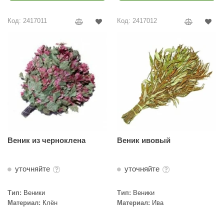
ariitti
Код: 2417011
Код: 2417012
entwood
KI
ulikivi
ento
ylo
lumenberg
Веник из черноклена
Веник ивовый
WDT
UX ELEMENTS
уточняйте
уточняйте
edi
Тип:
Веники
Тип:
Веники
ygroMatik
Материал:
Клён
Материал:
Ива
chiedel