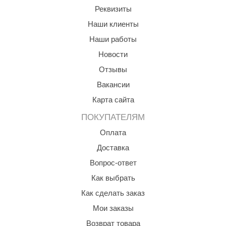
Реквизиты
орнадо
Наши клиенты
гненный камень
Наши работы
еплый камень
Новости
оссия
Отзывы
эровита
Вакансии
Карта сайта
МТ
ПОКУПАТЕЛЯМ
АР-ecology
Оплата
СОМ
Доставка
остёр
Вопрос-ответ
НЕРГОРЕСУРС
Как выбрать
Как сделать заказ
coLife
Мои заказы
oodson
Возврат товара