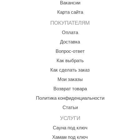
Вакансии
КЗ
Карта сайта
ерезка
ПОКУПАТЕЛЯМ
улкан
Оплата
ефест
Доставка
Вопрос-ответ
рмак-Термо
Как выбрать
ройка
Как сделать заказ
ренеран
Мои заказы
rill’D
Возврат товара
Политика конфиденциальности
обросталь
Статьи
зиСтим
УСЛУГИ
арь-печи
Сауна под ключ
волюция тепла
Хамам под ключ