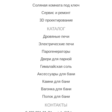
орнадо
Соляная комната под ключ
Сервис и ремонт
гненный камень
3D проектирование
еплый камень
КАТАЛОГ
оссия
Дровяные печи
эровита
Электрические печи
МТ
Парогенераторы
Двери для парной
АР-ecology
Гималайская соль
СОМ
Аксессуары для бани
остёр
Камни для бани
НЕРГОРЕСУРС
Вагонка для бани
Полок для бани
coLife
КОНТАКТЫ
oodson