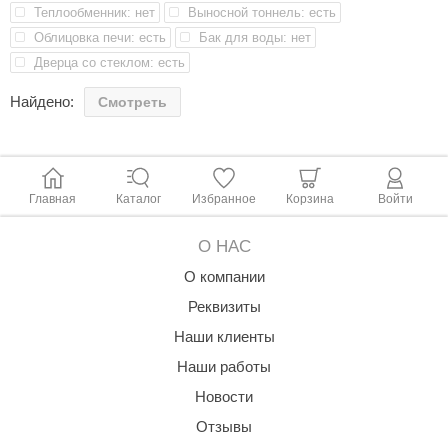
Теплообменник: нет
Выносной тоннель: есть
aldus
Сбоку и сзади 600 мм - 600 мм
Облицовка печи: есть
Бак для воды: нет
Вперед 1200 мм
vimol
Дверца со стеклом: есть
ПОДКЛЮЧЕНИЕ К ДЫМОХОДУ
uramax
Найдено:
Смотреть
Рекомендуемый диаметр дымохода 200-250 мм
LP
олитех
Главная
Каталог
Избранное
Корзина
Войти
amylle
О НАС
arina
О компании
MF
Реквизиты
еплодар
Наши клиенты
езувий
Наши работы
нжкомцентр
Новости
Отзывы
D SAUNA