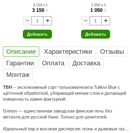
3 150
x
1
1 050
x
1
3 150
1 050
ariitti
i
i
entwood
KI
Добавить
Добавить
ulikivi
Описание
Характеристики
Отзывы
ento
Гарантии
Оплата
Доставка
ylo
Монтаж
lumenberg
WDT
TBH
– эксклюзивный сорт талькомагнезита Tulikivi Blue с
щёточной обработкой, убирающей мягкие слои и делающей
UX ELEMENTS
поверхность камня фактурной.
edi
Grinion — единственная заводская финская печь без
металла для русской бани. Только для ценителей.
ygroMatik
Идеальный пар и высокая дисперсия: огонь и дымовые газы
chiedel