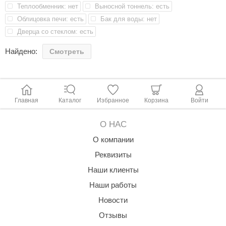
Теплообменник: нет
Выносной тоннель: есть
aldus
Сбоку и сзади 600 мм - 600 мм
Облицовка печи: есть
Бак для воды: нет
Вперед 1200 мм
vimol
Дверца со стеклом: есть
ПОДКЛЮЧЕНИЕ К ДЫМОХОДУ
uramax
Найдено:
Смотреть
Рекомендуемый диаметр дымохода 200-250 мм
LP
олитех
Главная
Каталог
Избранное
Корзина
Войти
amylle
О НАС
arina
О компании
MF
Реквизиты
еплодар
Наши клиенты
езувий
Наши работы
нжкомцентр
Новости
Отзывы
D SAUNA