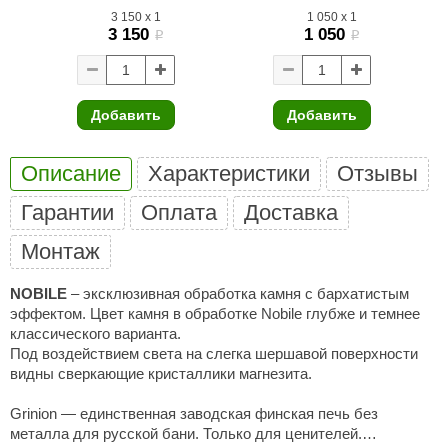
3 150
x
1
1 050
x
1
3 150
1 050
ariitti
i
i
entwood
KI
Добавить
Добавить
ulikivi
Описание
Характеристики
Отзывы
ento
Гарантии
Оплата
Доставка
ylo
Монтаж
lumenberg
WDT
NOBILE
– эксклюзивная обработка камня с бархатистым
эффектом. Цвет камня в обработке Nobile глубже и темнее
UX ELEMENTS
классического варианта.
Под воздействием света на слегка шершавой поверхности
edi
видны сверкающие кристаллики магнезита.
ygroMatik
Grinion — единственная заводская финская печь без
металла для русской бани. Только для ценителей.
chiedel