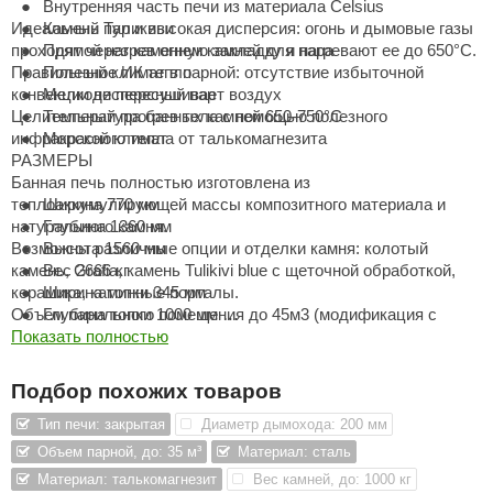
Внутренняя часть печи из материала Celsius
Идеальный пар и высокая дисперсия: огонь и дымовые газы
Камень Туликиви
ANG’s
проходят через каменную закладку и нагревают ее до 650°C.
Прямой нагрев огнем камней для пара
Правильный климат в парной: отсутствие избыточной
Полезное ИК тепло
asel
конвекции не пересушивает воздух
Мелкодисперсный пар
usaterm
Целительный прогрев тела с помощью полезного
Температура банных камней 650-750°C
инфракрасного тепла от талькомагнезита
Морской климат
raft
РАЗМЕРЫ
Банная печь полностью изготовлена из
ohol
теплоаккумулирующей массы композитного материала и
Ширина 770 мм
натурального камня.
Глубина 1360 мм
entiotec
Возможны различные опции и отделки камня: колотый
Высота 1560 мм
камень, Grafia, камень Tulikivi blue с щеточной обработкой,
Вес 2666 кг
lover
керамика, каминные порталы.
Ширина топки 345 мм
Объем парильного помещения до 45м3 (модификация с
Глубина топки 1000 мм
aestro Woods
дополнительным ярусом).
ТЕХНИЧЕСКИЕ ХАРАКТЕРИСТИКИ
Показать полностью
Вид обработки в реальность выглядит немного иначе,
KOY
нежели на картинке.
Энергоэффективность 201 кВт*ч
Подбор похожих товаров
c Light
Объем закладки дров 67 кг
Объем парильного помещения (м3) 18-35 м3
Тип печи: закрытая
Диаметр дымохода: 200 мм
KERKES
Класс дымохода Т600
Объем парной, до: 35 м³
Материал: сталь
Количество камней для каменки 1000-1200 кг
Материал: талькомагнезит
Вес камней, до: 1000 кг
roConHealth
БЕЗОПАСНЫЕ РАССТОЯНИЯ