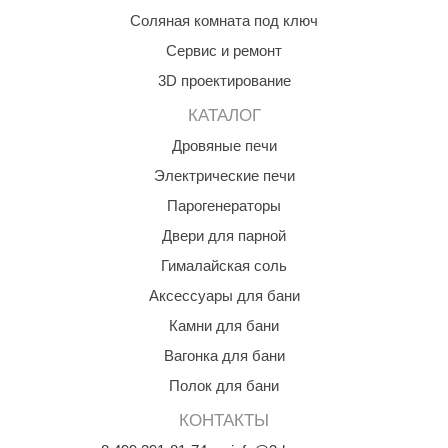
орнадо
Соляная комната под ключ
Сервис и ремонт
гненный камень
3D проектирование
еплый камень
КАТАЛОГ
оссия
Дровяные печи
эровита
Электрические печи
МТ
Парогенераторы
Двери для парной
АР-ecology
Гималайская соль
СОМ
Аксессуары для бани
остёр
Камни для бани
НЕРГОРЕСУРС
Вагонка для бани
Полок для бани
coLife
КОНТАКТЫ
oodson