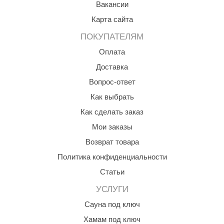
Вакансии
КЗ
Карта сайта
ерезка
ПОКУПАТЕЛЯМ
улкан
Оплата
ефест
Доставка
Вопрос-ответ
рмак-Термо
Как выбрать
ройка
Как сделать заказ
ренеран
Мои заказы
rill’D
Возврат товара
Политика конфиденциальности
обросталь
Статьи
зиСтим
УСЛУГИ
арь-печи
Сауна под ключ
волюция тепла
Хамам под ключ