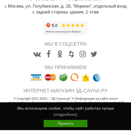
абантуй
г. Москва
,
ул. Голубинская, д. 16, "Мореон", отдельный вход
с задней стороны здания, 1 этаж
кма
eplofom
LT
МЫ В СОЦСЕТЯХ
еникс
eringer
МЫ ПРИНИМАЕМ
obiba
alc
ИНТЕРНЕТ-МАГАЗИН 3Д-САУНА.РУ
кспертСаун
© Copyright 2012-2026 г. "3Д-Сауна.ру" ® Информация на сайте носит
еста
ознакомительный характер и не является публичной офертой, определяемой
положениями статьи 437 Гражданского кодекса РФ
Мы используем cookie, чтобы сайт работал лучше
ukka Design
Возврат товара
(подробнее)
133 908
Пользовательское соглашение
В корзину
i
icht 2000
Принять
Политика конфиденциальности