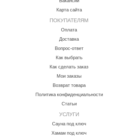
Вакансии
КЗ
Карта сайта
ерезка
ПОКУПАТЕЛЯМ
улкан
Оплата
Доставка
ефест
Вопрос-ответ
рмак-Термо
Как выбрать
ройка
Как сделать заказ
ренеран
Мои заказы
Возврат товара
rill’D
Политика конфиденциальности
обросталь
Статьи
зиСтим
УСЛУГИ
арь-печи
Сауна под ключ
волюция тепла
Хамам под ключ