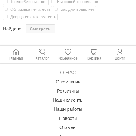
Теплообменник: нет
Выносной тоннель: нет
aldus
Облицовка печи: есть
Бак для воды: нет
Дверца со стеклом: есть
vimol
Найдено:
Смотреть
uramax
LP
олитех
Главная
Каталог
Избранное
Корзина
Войти
amylle
О НАС
arina
О компании
MF
Реквизиты
еплодар
Наши клиенты
езувий
Наши работы
Новости
нжкомцентр
Отзывы
D SAUNA