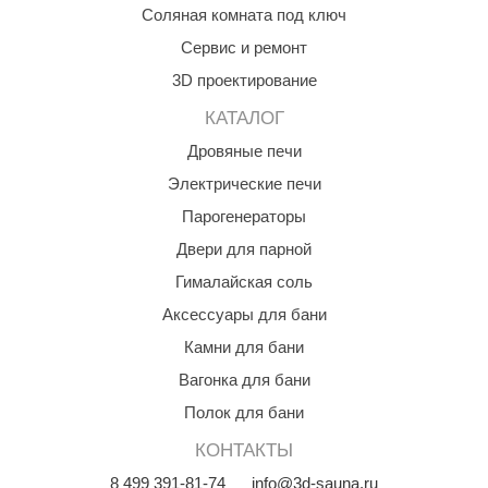
Соляная комната под ключ
орнадо
Сервис и ремонт
гненный камень
3D проектирование
еплый камень
КАТАЛОГ
оссия
Дровяные печи
эровита
Электрические печи
Парогенераторы
МТ
Двери для парной
АР-ecology
Гималайская соль
СОМ
Аксессуары для бани
остёр
Камни для бани
Вагонка для бани
НЕРГОРЕСУРС
Полок для бани
coLife
КОНТАКТЫ
oodson
8
499
391-81-74
info@3d-sauna.ru