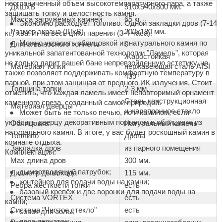
неограниченный объем высокотемпературного пара, а также
ДxШxВ
510х540х800 мм.
защищать топку и целостность камня.
ariitti
Масса загружемых камней
65 кг.
Экономно расходует топливо. Одной закладки дров (7-14
Размер экрана (ШхВ)
200х180 мм.
кг.) хватит на весь цикл парения (3-4 часа).
entwood
Можно украсить облицовкой из натурального камня по
Длина выносного тоннеля
0
уникальной запатентованной технологии "Ламель", которая
KI
Жаростойкая
не только дарит вашей бане непревзойденную эстетику, но
Материал топки
нержавеющая сталь AISI
ulikivi
также позволяет поддерживать комфортную температуру в
439
парной, при этом защищая от вредного ИК излучения. Стоит
Толщина топки
2-3 мм.
ento
отметить, что каждая ламель имеет неповторимый орнамент
Сталь конструкционная
каменного среза, созданный самой природой.
Материал дверцы
ylo
и жаропрочное стекло
Может быть не только печью, но и камином, если
украсить дверцу декоративным порталом в облицовке из
Облицовка
Натуральный камень
lumenberg
натурального камня. В итоге, у вас будет роскошный камин в
Топливо
Дрова
комнате отдыха.
WDT
Закладка дров
из парного помещения
Комплектация:
Max длина дров
300 мм.
UX ELEMENTS
дымоотводящий патрубок;
Диаметр дымохода
115 мм.
контейнер для подачи воды на камни;
edi
Рёбра жёсткости топки
есть
базовый крепёж и две воронки для подачи воды на
Система VORTEX
есть
ygroMatik
камни;
Система "Чистое стекло"
есть
совок для золы;
chiedel
пара перчаток;