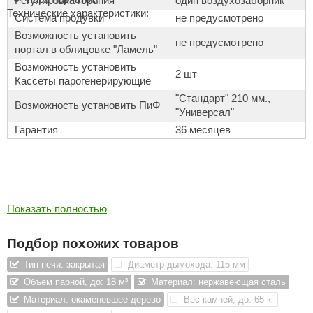
Регулировка горения
один воздухозаборник
Технические характеристики:
Система продувки
не предусмотрено
ANG’s
Возможность установить
не предусмотрено
asel
портал в облицовке "Ламель"
Возможность установить
usaterm
2 шт
Кассеты парогенерирующие
"Стандарт" 210 мм.,
raft
Возможность установить ПиФ
"Универсал"
ohol
Гарантия
36 месяцев
entiotec
lover
aestro Woods
Показать полностью
KOY
Подбор похожих товаров
c Light
Тип печи: закрытая
Диаметр дымохода: 115 мм
KERKES
Объем парной, до: 18 м³
Материал: нержавеющая сталь
Материал: окаменевшее дерево
Вес камней, до: 65 кг
roConHealth