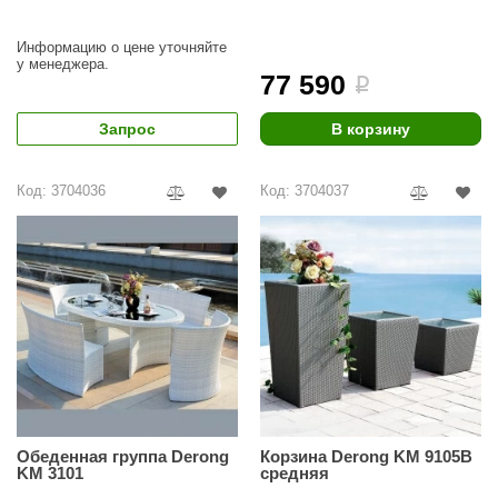
урция
елсот
Информацию о цене уточняйте
у менеджера.
77 590
i
ABA
Запрос
В корзину
MAGNUM
арвара
Код: 3704036
Код: 3704037
SAUNABOARD
ermomuros
ovali
lia
eya Sauna
inn icon
Обеденная группа Derong
Корзина Derong KM 9105B
азмахайка
KM 3101
средняя