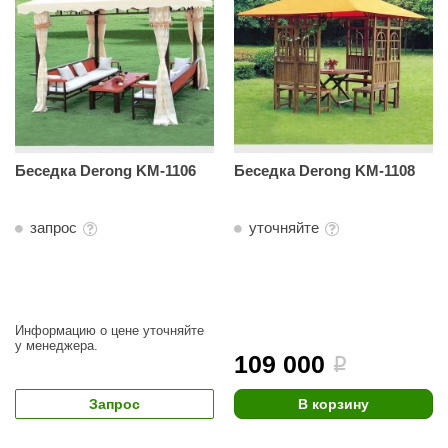
орнадо
гненный камень
еплый камень
оссия
эровита
Беседка Derong KM-1106
Беседка Derong KM-1108
МТ
запрос
уточняйте
АР-ecology
СОМ
остёр
Информацию о цене уточняйте
у менеджера.
НЕРГОРЕСУРС
109 000
i
coLife
Запрос
В корзину
oodson