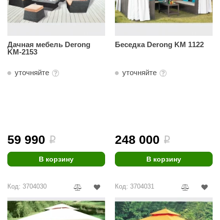
КЗ
ерезка
Дачная мебель Derong
Беседка Derong KM 1122
улкан
KM-2153
ефест
уточняйте
уточняйте
рмак-Термо
ройка
ренеран
59 990
248 000
rill’D
i
i
обросталь
В корзину
В корзину
зиСтим
Код: 3704030
Код: 3704031
арь-печи
волюция тепла