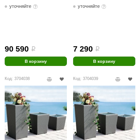
EDMUNDAS
уточняйте
уточняйте
ikkarien
90 590
7 290
i
i
В корзину
В корзину
Код: 3704038
Код: 3704039