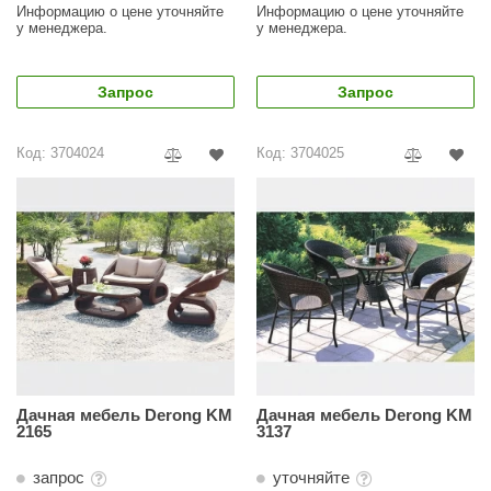
Информацию о цене уточняйте
Информацию о цене уточняйте
у менеджера.
у менеджера.
ariitti
entwood
Запрос
Запрос
KI
Код: 3704024
Код: 3704025
ulikivi
ento
ylo
lumenberg
WDT
UX ELEMENTS
edi
Дачная мебель Derong KM
Дачная мебель Derong KM
2165
3137
ygroMatik
запрос
уточняйте
chiedel