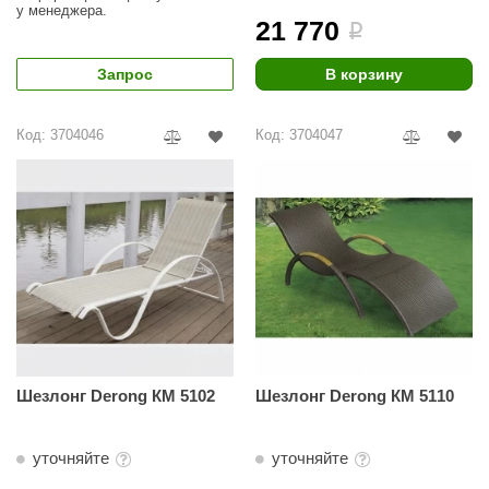
у менеджера.
21 770
i
Запрос
В корзину
Код: 3704046
Код: 3704047
Шезлонг Derong КМ 5102
Шезлонг Derong КМ 5110
уточняйте
уточняйте