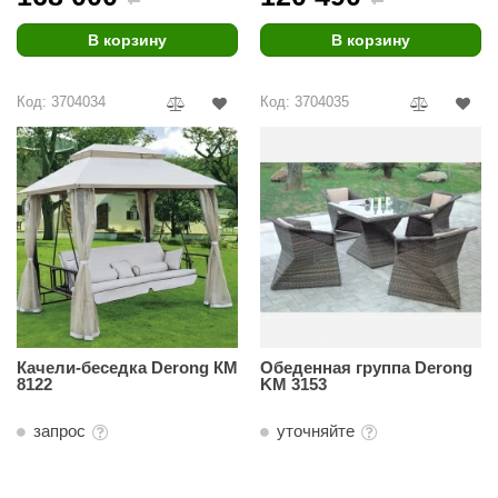
R. KERN
В корзину
В корзину
turm
PEKO
Код: 3704034
Код: 3704035
-Snow
OLO
romawolke
тна
SNOOKER
remier
Качели-беседка Derong КМ
Обеденная группа Derong
orelli
8122
KM 3153
ikkurila
запрос
уточняйте
lcon