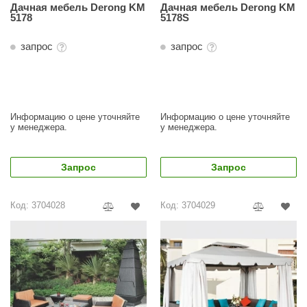
Дачная мебель Derong KM
Дачная мебель Derong KM
5178
5178S
aldus
vimol
запрос
запрос
uramax
LP
Информацию о цене уточняйте
Информацию о цене уточняйте
олитех
у менеджера.
у менеджера.
amylle
Запрос
Запрос
arina
MF
Код: 3704028
Код: 3704029
еплодар
езувий
нжкомцентр
D SAUNA