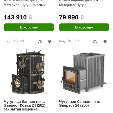
урция
Материал:
Чугун, Змеевик
Материал:
Чугун
елсот
143 910
79 990
i
i
ABA
В корзину
В корзину
MAGNUM
арвара
Код: 0117378
Код: 0117382
SAUNABOARD
ermomuros
ovali
lia
eya Sauna
inn icon
Чугунная банная печь
Чугунная банная печь
азмахайка
Эверест Ковка 24 (281)
Эверест 24 (280)
закрытая каменка