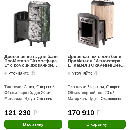
Дровяная печь для бани
Дровяная печь для бани
ПроМеталл "Атмосфера
ПроМеталл "Атмосфера
L" с комбинированной
L" ламели Окаменевшее
облицовкой Змеевик,
дерево, наборные
уточняйте
уточняйте
наборный
Тип печи:
Сетка, С паровой
Тип печи:
Закрытая, С паровой
пушкой, Закрытая
пушкой
Объем парной, до:
20 м³
Объем парной, до:
20 м³
Материал:
Чугун, Змеевик
Материал:
Чугун, Окаменевшее
дерево
121 230
170 910
i
i
В корзину
В корзину