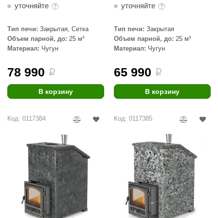
EDMUNDAS
уточняйте
уточняйте
ikkarien
Тип печи:
Закрытая, Сетка
Тип печи:
Закрытая
Объем парной, до:
25 м³
Объем парной, до:
25 м³
Материал:
Чугун
Материал:
Чугун
78 990
65 990
i
i
В корзину
В корзину
Код: 0117384
Код: 0117385