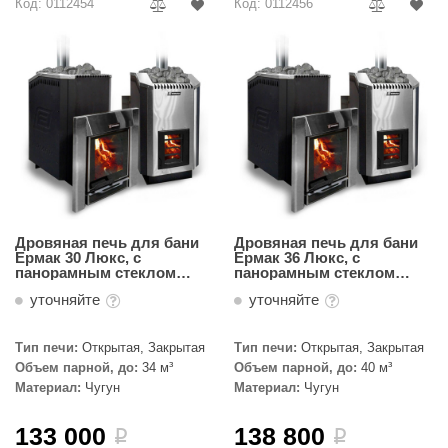
Код: 0112454
Код: 0112456
абантуй
кма
eplofom
LT
еникс
eringer
obiba
Дровяная печь для бани
Дровяная печь для бани
Ермак 30 Люкс, с
Ермак 36 Люкс, с
панорамным стеклом
панорамным стеклом
alc
(Чугун)
(Чугун)
уточняйте
уточняйте
кспертСаун
еста
Тип печи:
Открытая, Закрытая
Тип печи:
Открытая, Закрытая
Объем парной, до:
34 м³
Объем парной, до:
40 м³
ukka Design
Материал:
Чугун
Материал:
Чугун
icht 2000
133 000
138 800
i
i