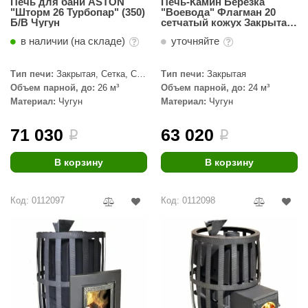
Печь для бани ASTON
Печь-Камин Березка
"Шторм 26 Турбопар" (350)
"Воевода" Флагман 20
aldus
Б/В Чугун
сетчатый кожух Закрытая
каменка
в наличии (на складе)
уточняйте
vimol
uramax
Тип печи:
Закрытая, Сетка, С
Тип печи:
Закрытая
паровой пушкой
Объем парной, до:
26 м³
Объем парной, до:
24 м³
LP
Материал:
Чугун
Материал:
Чугун
олитех
71 030
63 020
i
i
amylle
В корзину
В корзину
arina
MF
Код: 0112097
Код: 0112098
еплодар
езувий
нжкомцентр
D SAUNA