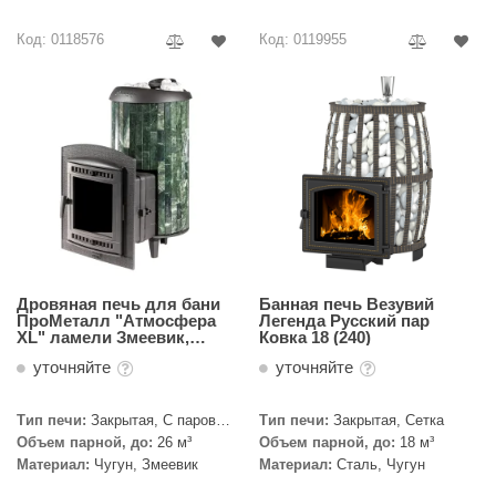
Код: 0118576
Код: 0119955
Дровяная печь для бани
Банная печь Везувий
ПроМеталл "Атмосфера
Легенда Русский пар
ХL" ламели Змеевик,
Ковка 18 (240)
наборный
уточняйте
уточняйте
Тип печи:
Закрытая, С паровой
Тип печи:
Закрытая, Сетка
пушкой
Объем парной, до:
26 м³
Объем парной, до:
18 м³
Материал:
Чугун, Змеевик
Материал:
Сталь, Чугун