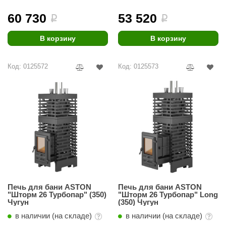
60 730
53 520
ariitti
i
i
entwood
В корзину
В корзину
KI
Код: 0125572
Код: 0125573
ulikivi
ento
ylo
lumenberg
WDT
UX ELEMENTS
edi
Печь для бани ASTON
Печь для бани ASTON
"Шторм 26 Турбопар" (350)
"Шторм 26 Турбопар" Long
Чугун
(350) Чугун
ygroMatik
в наличии (на складе)
в наличии (на складе)
chiedel