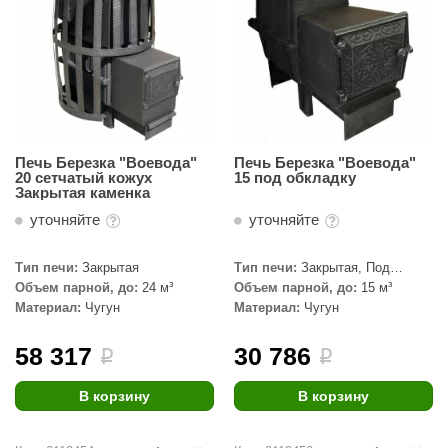
орнадо
гненный камень
еплый камень
оссия
Печь Березка "Воевода"
Печь Березка "Воевода"
эровита
20 сетчатый кожух
15 под обкладку
Закрытая каменка
МТ
уточняйте
уточняйте
АР-ecology
Тип печи:
Закрытая
Тип печи:
Закрытая, Под
СОМ
обкладку
Объем парной, до:
24 м³
Объем парной, до:
15 м³
Материал:
Чугун
Материал:
Чугун
остёр
58 317
30 786
НЕРГОРЕСУРС
i
i
coLife
В корзину
В корзину
oodson