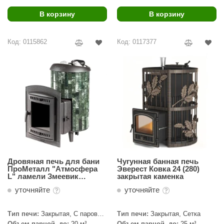
R. KERN
В корзину
В корзину
turm
PEKO
Код: 0115862
Код: 0117377
-Snow
OLO
romawolke
тна
SNOOKER
remier
Дровяная печь для бани
Чугунная банная печь
ПроМеталл "Атмосфера
Эверест Ковка 24 (280)
orelli
L" ламели Змеевик
закрытая каменка
наборный
уточняйте
уточняйте
ikkurila
lcon
Тип печи:
Закрытая, С паровой
Тип печи:
Закрытая, Сетка
пушкой
Объем парной, до:
20 м³
Объем парной, до:
25 м³