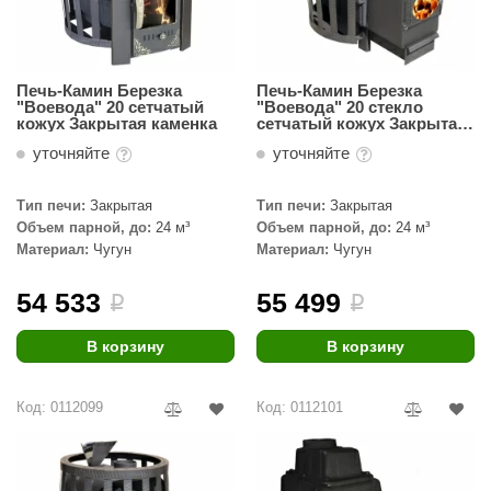
КЗ
ерезка
Печь-Камин Березка
Печь-Камин Березка
улкан
"Воевода" 20 сетчатый
"Воевода" 20 стекло
кожух Закрытая каменка
сетчатый кожух Закрытая
каменка
ефест
уточняйте
уточняйте
рмак-Термо
Тип печи:
Закрытая
Тип печи:
Закрытая
ройка
Объем парной, до:
24 м³
Объем парной, до:
24 м³
Материал:
Чугун
Материал:
Чугун
ренеран
54 533
55 499
i
i
rill’D
В корзину
В корзину
обросталь
зиСтим
Код: 0112099
Код: 0112101
арь-печи
волюция тепла