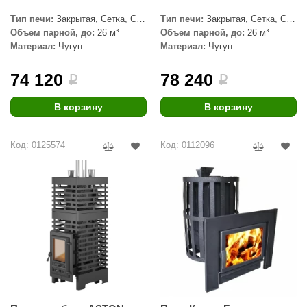
Тип печи:
Закрытая, Сетка, С
Тип печи:
Закрытая, Сетка, С
ANG’s
паровой пушкой
паровой пушкой
Объем парной, до:
26 м³
Объем парной, до:
26 м³
asel
Материал:
Чугун
Материал:
Чугун
usaterm
74 120
78 240
i
i
raft
В корзину
В корзину
ohol
Код: 0125574
Код: 0112096
entiotec
lover
aestro Woods
KOY
c Light
KERKES
roConHealth