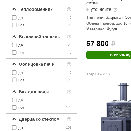
сетке
уточняйте
Теплообменник
Тип печи:
Закрытая, Се
да
0
Объем парной, до:
16 м
нет
125
Материал:
Чугун
Выносной тоннель
57 800
i
да
125
нет
0
В корзину
Облицовка печи
да
0
Код: 0128448
нет
125
Бак для воды
да
0
нет
125
Дверца со стеклом
да
101