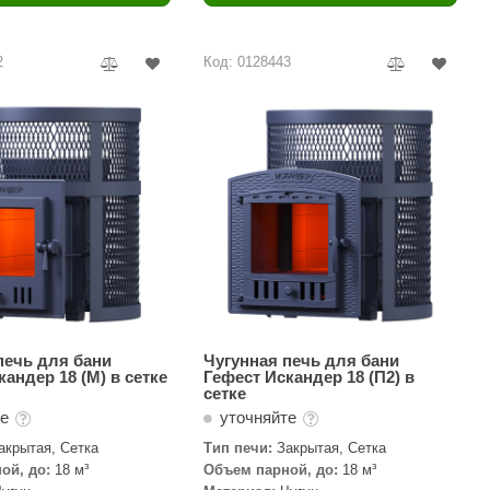
Camylle
Везувий
2
Код: 0128443
Березка
Тройка
ИзиСтим
Огненный камень
УМТ
ЭНЕРГОРЕСУРС
Акма
Feringer
печь для бани
Чугунная печь для бани
кандер 18 (М) в сетке
Гефест Искандер 18 (П2) в
сетке
Веста
те
уточняйте
Sturm
акрытая, Сетка
Тип печи:
Закрытая, Сетка
ой, до:
18 м³
Объем парной, до:
18 м³
Aromawolke