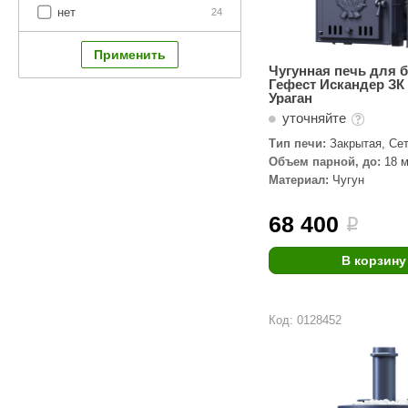
нет
24
Чугунная печь для 
Гефест Искандер ЗК 
Ураган
уточняйте
Тип печи:
Закрытая, Сет
паровой пушкой
Объем парной, до:
18 м
Материал:
Чугун
68 400
i
В корзину
Код: 0128452