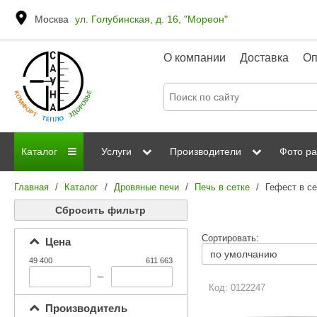
Москва
ул. Голубинская, д. 16, "Мореон"
О компании
Доставка
Оп
Каталог
Услуги
Производители
Фото ра
Главная
/
Каталог
/
Дровяные печи
/
Печь в сетке
/
Гефест в се
Дровяные печи
Паромакс
Steamtec
Сауны
Отделка 
Сбросить фильтр
Электрические печи
Grandis
Born
ИК сауны
Стеклян
Сортировать:
Цена
Kastor
Sawo
Парогенераторы
49 400
611 663
Невотон
Kaledo
–
Пульты управления
Код: 0122247
Steam and Water
Эверест
Производитель
Камни для печей