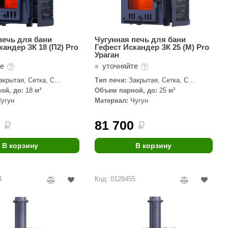
печь для бани
Чугунная печь для бани
кандер ЗК 18 (П2) Pro
Гефест Искандер ЗК 25 (M) Pro
Ураган
те
уточняйте
акрытая, Сетка, С
Тип печи:
Закрытая, Сетка, С
кой
паровой пушкой
ой, до:
18 м³
Объем парной, до:
25 м³
Чугун
Материал:
Чугун
0
81 700
i
i
В корзину
В корзину
4
Код: 0128455