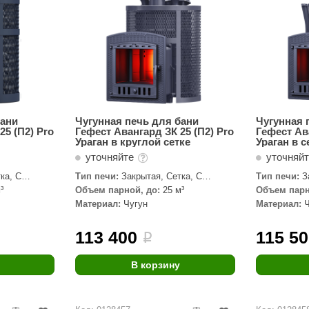
бани
Чугунная печь для бани
Чугунная 
25 (П2) Pro
Гефест Авангард ЗК 25 (П2) Pro
Гефест Ав
Ураган в круглой сетке
Ураган в 
уточняйте
уточняй
ка, С
Тип печи:
Закрытая, Сетка, С
Тип печи:
З
паровой пушкой
паровой пуш
³
Объем парной, до:
25 м³
Объем парн
Материал:
Чугун
Материал:
113 400
115 5
i
В корзину