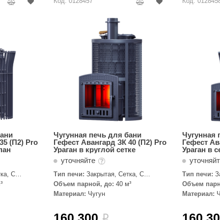
Код: 0128457
Код: 012845
бани
Чугунная печь для бани
Чугунная 
35 (П2) Pro
Гефест Авангард ЗК 40 (П2) Pro
Гефест Ав
пан
Ураган в круглой сетке
Ураган в 
уточняйте
уточняй
ка, С
Тип печи:
Закрытая, Сетка, С
Тип печи:
З
паровой пушкой
паровой пуш
³
Объем парной, до:
40 м³
Объем парн
Материал:
Чугун
Материал:
160 300
160 3
i