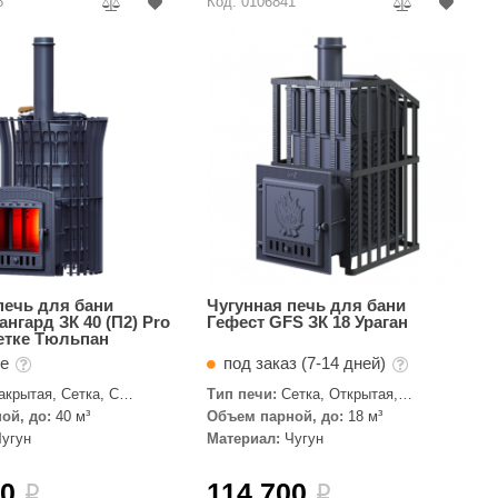
8
Код: 0106841
печь для бани
Чугунная печь для бани
ангард ЗК 40 (П2) Pro
Гефест GFS ЗК 18 Ураган
сетке Тюльпан
те
под заказ (7-14 дней)
акрытая, Сетка, С
Тип печи:
Сетка, Открытая,
кой
Закрытая
ой, до:
40 м³
Объем парной, до:
18 м³
Чугун
Материал:
Чугун
00
114 700
i
i