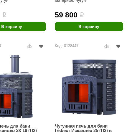
Чугун
Материал:
Чугун
Morelli
0
59 800
i
i
Делсот
SAUNABOARD
В корзину
В корзину
Keya Sauna
6
Код: 0128447
Nikkarien
печь для бани
Чугунная печь для бани
кандер ЗК 16 (П2)
Гефест Искандер 25 (П2) в