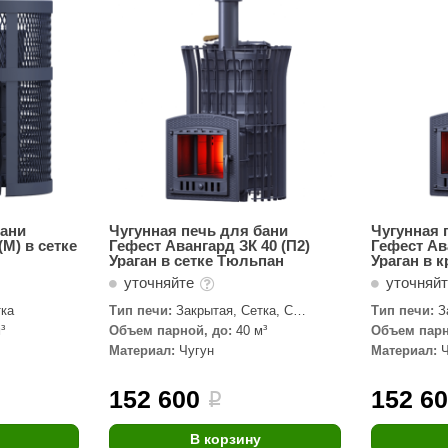
Сталь-Мастер
Банные штучки
CeruttiSpa
Suokka
ика
Русский дух
Карельские легенды
Cariitti
бани
Чугунная печь для бани
Чугунная 
(М) в сетке
Гефест Авангард ЗК 40 (П2)
Гефест Ав
Rento
Ураган в сетке Тюльпан
Ураган в к
уточняйте
уточняй
LUX ELEMENTS
тка
Тип печи:
Закрытая, Сетка, С
Тип печи:
З
LANG’s
паровой пушкой
паровой пуш
³
Объем парной, до:
40 м³
Объем парн
Материал:
Чугун
Материал:
Rohol
ods
KOY
152 600
152 6
i
h
Baldus
В корзину