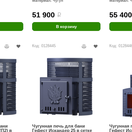
Материал:
Чугун
Материал:
Premier
51 900
55 40
i
Турция
Варвара
В корзину
Olia
Код: 0128445
Код: 012844
EDMUNDAS
бани
Чугунная печь для бани
Чугунная 
(П2) в
Гефест Искандер 25 в сетке
Гефест Ис