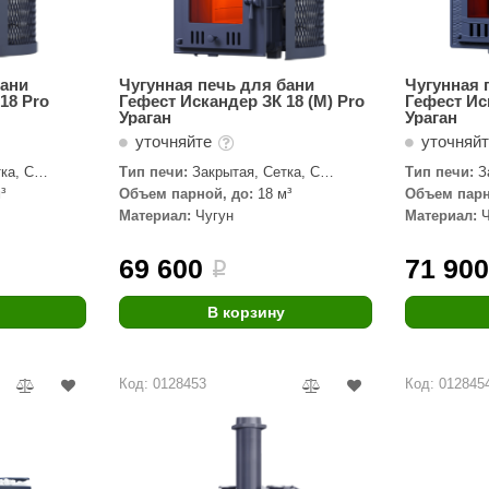
бани
Чугунная печь для бани
Чугунная 
18 Pro
Гефест Искандер ЗК 18 (M) Pro
Гефест Ис
Ураган
Ураган
уточняйте
уточняй
ка, С
Тип печи:
Закрытая, Сетка, С
Тип печи:
З
паровой пушкой
паровой пуш
³
Объем парной, до:
18 м³
Объем парн
Материал:
Чугун
Материал:
69 600
71 90
i
В корзину
Код: 0128453
Код: 012845