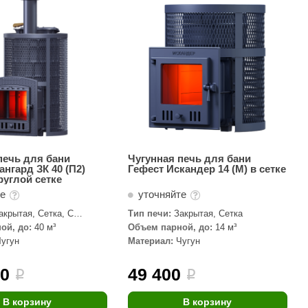
АРТА
212F
Sangens
Fischer
RAINZ
PolarSpa
Bentwood
печь для бани
Чугунная печь для бани
ангард ЗК 40 (П2)
Гефест Искандер 14 (М) в сетке
Tylo
руглой сетке
те
уточняйте
Wedi
акрытая, Сетка, С
Тип печи:
Закрытая, Сетка
Fasel
кой
ой, до:
40 м³
Объем парной, до:
14 м³
Чугун
Материал:
Чугун
Sentiotec
Ec Light
00
49 400
i
i
Kvimol
В корзину
В корзину