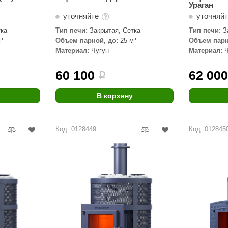
Ураган
уточняйте
уточняй
тка
Тип печи:
Закрытая, Сетка
Тип печи:
З
паровой пуш
³
Объем парной, до:
25 м³
Объем парн
Материал:
Чугун
Материал:
60 100
62 00
i
В корзину
Код: 0128449
Код: 012845