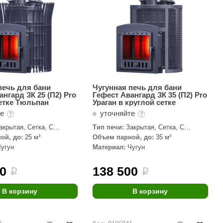
печь для бани
Чугунная печь для бани
ангард ЗК 25 (П2) Pro
Гефест Авангард ЗК 35 (П2) Pro
сетке Тюльпан
Ураган в круглой сетке
те
уточняйте
акрытая, Сетка, С
Тип печи:
Закрытая, Сетка, С
кой
паровой пушкой
ой, до:
25 м³
Объем парной, до:
35 м³
Чугун
Материал:
Чугун
00
138 500
i
i
В корзину
В корзину