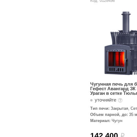
Код: 0128456
Чугунная печь для 
Гефест Авангард ЗК 
Ураган в сетке Тюль
уточняйте
Тип печи:
Закрытая, Сет
паровой пушкой
Объем парной, до:
35 м
Материал:
Чугун
142 400
i