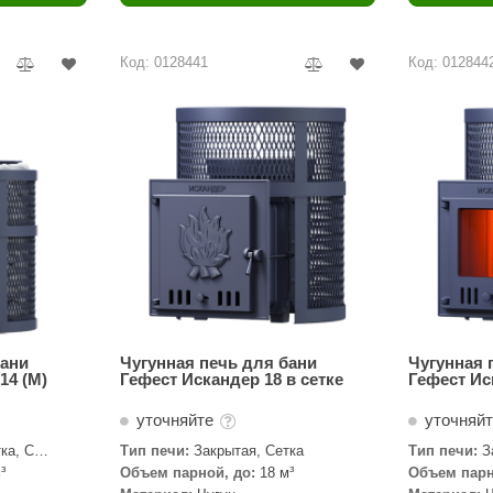
Политех
Теплодар
Код: 0128441
Код: 012844
НКЗ
Ермак-Термо
Добросталь
епла
Торнадо
Аэровита
Костёр
Сабантуй
Феникс
бани
Чугунная печь для бани
Чугунная 
14 (M)
Гефест Искандер 18 в сетке
Гефест Ис
ЭкспертСаун
уточняйте
уточняй
DR. KERN
ка, С
Тип печи:
Закрытая, Сетка
Тип печи:
З
³
Объем парной, до:
18 м³
Объем парн
KOLO