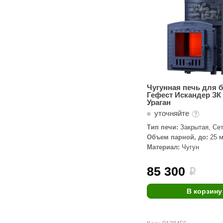
Чугунная печь для 
Гефест Искандер ЗК 
Ураган
уточняйте
Тип печи:
Закрытая, Сет
паровой пушкой
Объем парной, до:
25 м
Материал:
Чугун
85 300
i
В корзину