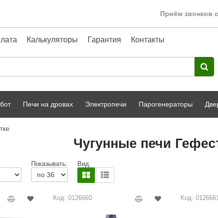
Приём звонков с
лата
Калькуляторы
Гарантия
Контакты
бот
Печи на дровах
Электропечи
Парогенераторы
Две
тке
Harvia
парной
Турецкая баня
Чугунные печи Гефест
HENKI
ный фасад
Сервис
Показывать:
Вид:
Сила Алтая
Karhu
Код: 0126660
Код: 012666
A-Panel