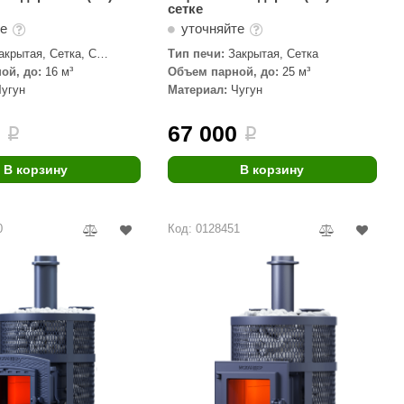
сетке
те
уточняйте
акрытая, Сетка, С
Тип печи:
Закрытая, Сетка
кой
ой, до:
16 м³
Объем парной, до:
25 м³
Чугун
Материал:
Чугун
0
67 000
i
i
В корзину
В корзину
0
Код: 0128451