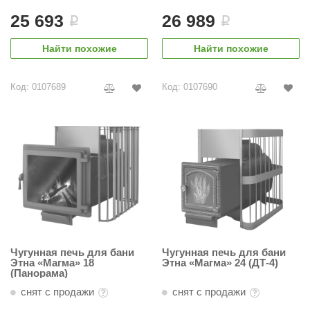
урция
25 693
26 989
i
i
елсот
Найти похожие
Найти похожие
ABA
MAGNUM
Код: 0107689
Код: 0107690
арвара
SAUNABOARD
ermomuros
ovali
lia
eya Sauna
Чугунная печь для бани
Чугунная печь для бани
inn icon
Этна «Магма» 18
Этна «Магма» 24 (ДТ-4)
(Панорама)
азмахайка
снят с продажи
снят с продажи