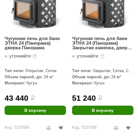
орнадо
гненный камень
еплый камень
Чугунная печь для бани
Чугунная печь для бани
оссия
ЭТНА 24 (Панорама)
ЭТНА 24 (Панорама)
дверка Панорама
Закрытая каменка, дверка
эровита
Панорама
уточняйте
уточняйте
МТ
Тип печи:
Открытая, Сетка
Тип печи:
Закрытая, Сетка, С
АР-ecology
паровой пушкой
Объем парной, до:
24 м³
Объем парной, до:
24 м³
Материал:
Чугун
Материал:
Чугун
СОМ
43 440
51 240
остёр
i
i
НЕРГОРЕСУРС
В корзину
В корзину
coLife
Код: 0107685
Код: 0107686
oodson