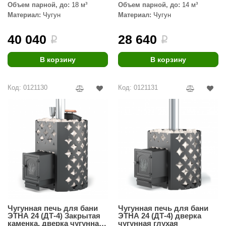
паровой пушкой
Объем парной, до:
18 м³
Объем парной, до:
14 м³
ANG’s
Материал:
Чугун
Материал:
Чугун
asel
40 040
28 640
i
i
usaterm
В корзину
В корзину
raft
Код: 0121130
Код: 0121131
ohol
entiotec
lover
aestro Woods
KOY
c Light
KERKES
Чугунная печь для бани
Чугунная печь для бани
ЭТНА 24 (ДТ-4) Закрытая
ЭТНА 24 (ДТ-4) дверка
roConHealth
каменка, дверка чугунная
чугунная глухая