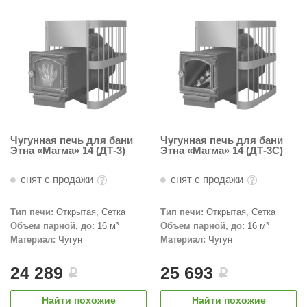
абантуй
кма
eplofom
LT
еникс
eringer
Чугунная печь для бани
Чугунная печь для бани
Этна «Магма» 14 (ДТ-3)
Этна «Магма» 14 (ДТ-3С)
obiba
снят с продажи
снят с продажи
alc
кспертСаун
Тип печи:
Открытая, Сетка
Тип печи:
Открытая, Сетка
Объем парной, до:
16 м³
Объем парной, до:
16 м³
еста
Материал:
Чугун
Материал:
Чугун
ukka Design
24 289
25 693
i
i
icht 2000
Найти похожие
Найти похожие