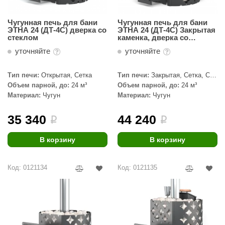
КЗ
Чугунная печь для бани
Чугунная печь для бани
ерезка
ЭТНА 24 (ДТ-4С) дверка со
ЭТНА 24 (ДТ-4С) Закрытая
стеклом
каменка, дверка со
стеклом
улкан
уточняйте
уточняйте
ефест
Тип печи:
Открытая, Сетка
Тип печи:
Закрытая, Сетка, С
паровой пушкой
рмак-Термо
Объем парной, до:
24 м³
Объем парной, до:
24 м³
Материал:
Чугун
Материал:
Чугун
ройка
35 340
44 240
i
i
ренеран
В корзину
В корзину
rill’D
обросталь
Код: 0121134
Код: 0121135
зиСтим
арь-печи
волюция тепла