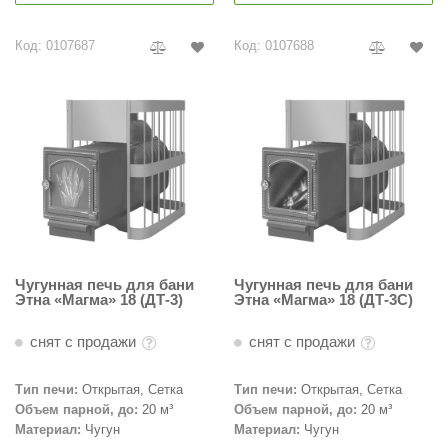
R. KERN
Код: 0107687
Код: 0107688
turm
PEKO
-Snow
OLO
romawolke
тна
SNOOKER
Чугунная печь для бани
Чугунная печь для бани
Этна «Магма» 18 (ДТ-3)
Этна «Магма» 18 (ДТ-3С)
remier
снят с продажи
снят с продажи
orelli
ikkurila
Тип печи:
Открытая, Сетка
Тип печи:
Открытая, Сетка
Объем парной, до:
20 м³
Объем парной, до:
20 м³
lcon
Материал:
Чугун
Материал:
Чугун