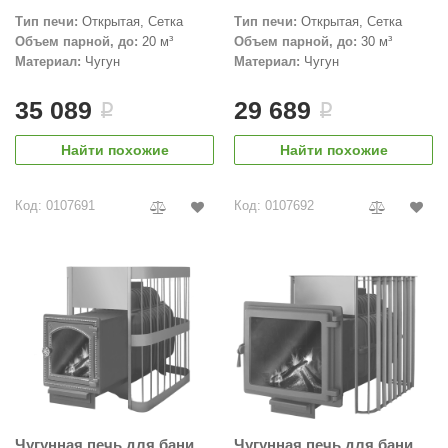
EDMUNDAS
Тип печи:
Открытая, Сетка
Тип печи:
Открытая, Сетка
ikkarien
Объем парной, до:
20 м³
Объем парной, до:
30 м³
Материал:
Чугун
Материал:
Чугун
35 089
29 689
i
i
Найти похожие
Найти похожие
Код: 0107691
Код: 0107692
Чугунная печь для бани
Чугунная печь для бани