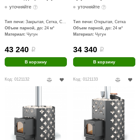
глухая
уточняйте
уточняйте
aldus
vimol
Тип печи:
Закрытая, Сетка, С
Тип печи:
Открытая, Сетка
паровой пушкой
Объем парной, до:
24 м³
Объем парной, до:
24 м³
uramax
Материал:
Чугун
Материал:
Чугун
LP
43 240
34 340
i
i
олитех
В корзину
В корзину
amylle
arina
Код: 0121132
Код: 0121133
MF
еплодар
езувий
нжкомцентр
D SAUNA