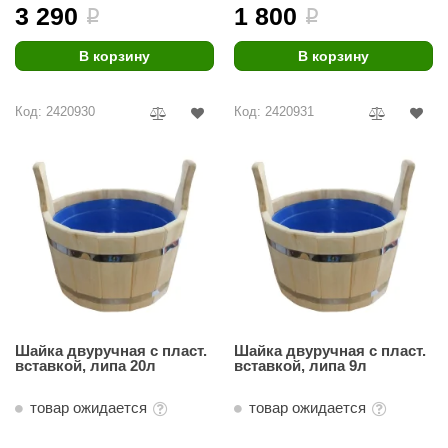
урция
3 290
1 800
i
i
елсот
В корзину
В корзину
ABA
Код: 2420930
Код: 2420931
MAGNUM
арвара
SAUNABOARD
ermomuros
ovali
lia
eya Sauna
Шайка двуручная с пласт.
Шайка двуручная с пласт.
вставкой, липа 20л
вставкой, липа 9л
inn icon
товар ожидается
товар ожидается
азмахайка