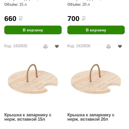
Объём:
15 л
Объём:
20 л
ANG’s
660
700
i
i
asel
usaterm
В корзину
В корзину
raft
Код: 2420935
Код: 2420936
ohol
entiotec
lover
aestro Woods
KOY
c Light
Крышка к запарнику с
Крышка к запарнику с
KERKES
нерж. вставкой 15л
нерж. вставкой 20л
roConHealth