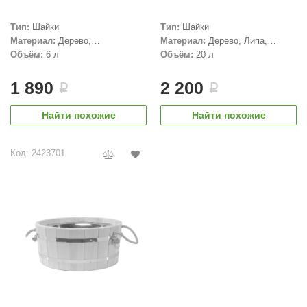
Тип:
Шайки
Тип:
Шайки
Материал:
Дерево,
Материал:
Дерево, Липа,
Нержавеющая сталь, Липа
Пластик
Объём:
6 л
Объём:
20 л
1 890
2 200
i
i
Найти похожие
Найти похожие
Код: 2423701