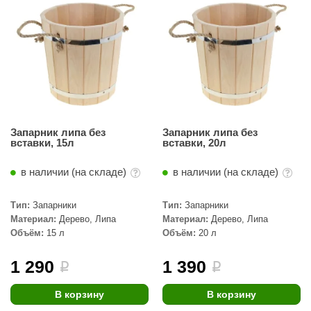
абантуй
кма
eplofom
LT
еникс
Запарник липа без
Запарник липа без
eringer
вставки, 15л
вставки, 20л
obiba
в наличии (на складе)
в наличии (на складе)
alc
Тип:
Запарники
Тип:
Запарники
кспертСаун
Материал:
Дерево, Липа
Материал:
Дерево, Липа
Объём:
15 л
Объём:
20 л
еста
1 290
1 390
i
i
ukka Design
icht 2000
В корзину
В корзину