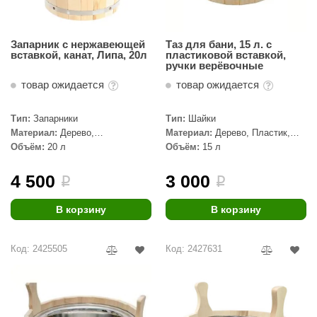
Запарник с нержавеющей
Таз для бани, 15 л. с
вставкой, канат, Липа, 20л
пластиковой вставкой,
ручки верёвочные
товар ожидается
товар ожидается
Тип:
Запарники
Тип:
Шайки
Материал:
Дерево,
Материал:
Дерево, Пластик,
Нержавеющая сталь, Липа
Липа
Объём:
20 л
Объём:
15 л
4 500
3 000
i
i
В корзину
В корзину
Код: 2425505
Код: 2427631