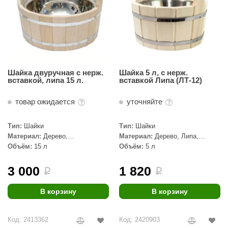
Шайка двуручная с нерж.
Шайка 5 л, с нерж.
вставкой, липа 15 л.
вставкой Липа (ЛТ-12)
товар ожидается
уточняйте
Тип:
Шайки
Тип:
Шайки
Материал:
Дерево,
Материал:
Дерево, Липа,
Нержавеющая сталь, Липа
Нержавеющая сталь
Объём:
15 л
Объём:
5 л
3 000
1 820
i
i
В корзину
В корзину
Код: 2413362
Код: 2420903