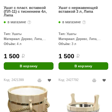
КЗ
Ушат с пласт. вставкой
Ушат с нержавеющей
(ПЛ-11) с тиснением 4л,
вставкой 3 л, Липа
ерезка
Липа
в магазине
в магазине
улкан
ефест
Тип:
Ушаты
Тип:
Ушаты
Материал:
Дерево, Липа,
Материал:
Дерево, Липа,
рмак-Термо
Пластик
Нержавеющая сталь
Объём:
4 л
Объём:
3 л
ройка
1 500
1 500
i
i
ренеран
В корзину
В корзину
rill’D
обросталь
Код: 2421399
Код: 2427792
зиСтим
арь-печи
волюция тепла