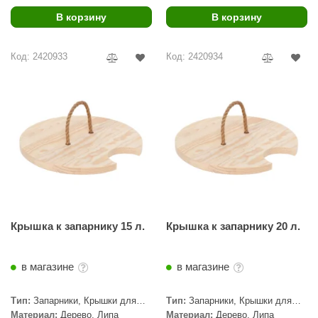
В корзину
В корзину
ariitti
entwood
Код: 2420933
Код: 2420934
KI
ulikivi
ento
ylo
lumenberg
WDT
Крышка к запарнику 15 л.
Крышка к запарнику 20 л.
UX ELEMENTS
edi
в магазине
в магазине
ygroMatik
Тип:
Запарники, Крышки для
Тип:
Запарники, Крышки для
запарников
запарников
chiedel
Материал:
Дерево, Липа
Материал:
Дерево, Липа