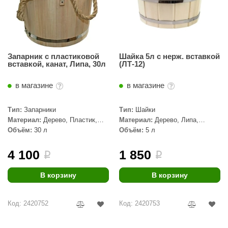
орнадо
гненный камень
еплый камень
Запарник с пластиковой
Шайка 5л с нерж. вставкой
вставкой, канат, Липа, 30л
(ЛТ-12)
оссия
эровита
в магазине
в магазине
МТ
Тип:
Запарники
Тип:
Шайки
Материал:
Дерево, Пластик,
Материал:
Дерево, Липа,
АР-ecology
Липа
Нержавеющая сталь
Объём:
30 л
Объём:
5 л
СОМ
4 100
1 850
i
i
остёр
В корзину
В корзину
НЕРГОРЕСУРС
coLife
Код: 2420752
Код: 2420753
oodson