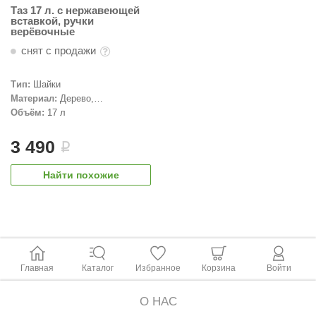
Таз 17 л. с нержавеющей
вставкой, ручки
верёвочные
снят с продажи
Тип:
Шайки
Материал:
Дерево,
Нержавеющая сталь, Липа
Объём:
17 л
3 490
i
Найти похожие
Главная
Каталог
Избранное
Корзина
Войти
О НАС