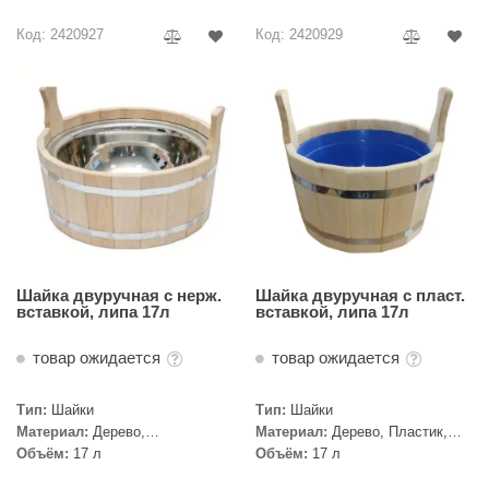
R. KERN
Код: 2420927
Код: 2420929
turm
PEKO
-Snow
OLO
romawolke
тна
SNOOKER
Шайка двуручная с нерж.
Шайка двуручная с пласт.
вставкой, липа 17л
вставкой, липа 17л
remier
товар ожидается
товар ожидается
orelli
Тип:
Шайки
Тип:
Шайки
ikkurila
Материал:
Дерево,
Материал:
Дерево, Пластик,
Нержавеющая сталь, Липа
Липа
Объём:
17 л
Объём:
17 л
lcon