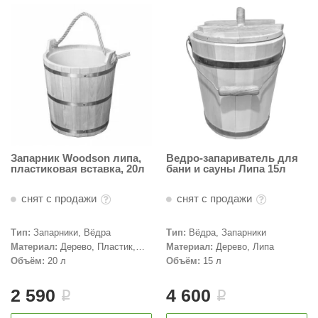
Запарник Woodson липа,
Ведро-запариватель для
пластиковая вставка, 20л
бани и сауны Липа 15л
снят с продажи
снят с продажи
Тип:
Запарники, Вёдра
Тип:
Вёдра, Запарники
Материал:
Дерево, Пластик,
Материал:
Дерево, Липа
Липа
Объём:
20 л
Объём:
15 л
2 590
4 600
i
i