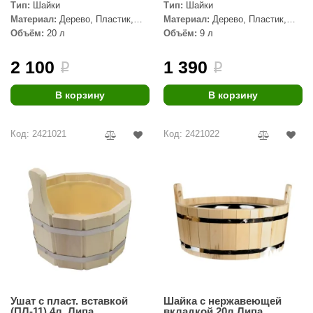
EDMUNDAS
Тип:
Шайки
Тип:
Шайки
Материал:
Дерево, Пластик,
Материал:
Дерево, Пластик,
ikkarien
Липа
Липа
Объём:
20 л
Объём:
9 л
2 100
1 390
i
i
В корзину
В корзину
Код: 2421021
Код: 2421022
Ушат с пласт. вставкой
Шайка с нержавеющей
(ПЛ-11) 4л, Липа
вкладкой 20л Липа