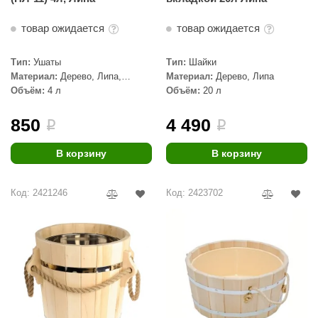
товар ожидается
товар ожидается
Тип:
Ушаты
Тип:
Шайки
Материал:
Дерево, Липа,
Материал:
Дерево, Липа
Пластик
Объём:
4 л
Объём:
20 л
850
4 490
i
i
В корзину
В корзину
Код: 2421246
Код: 2423702