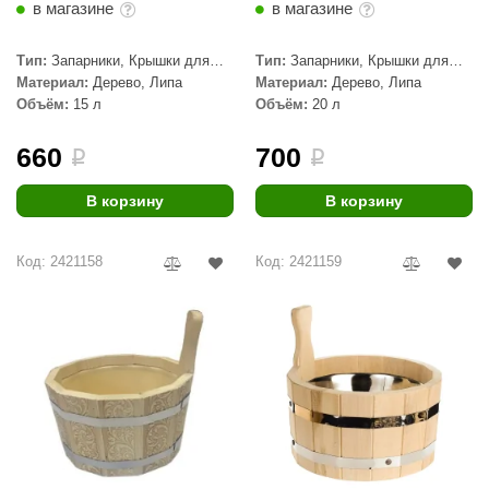
в магазине
в магазине
aldus
Тип:
Запарники, Крышки для
Тип:
Запарники, Крышки для
vimol
запарников
запарников
Материал:
Дерево, Липа
Материал:
Дерево, Липа
Объём:
15 л
Объём:
20 л
uramax
LP
660
700
i
i
олитех
В корзину
В корзину
amylle
Код: 2421158
Код: 2421159
arina
MF
еплодар
езувий
нжкомцентр
D SAUNA