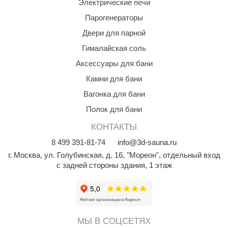
Электрические печи
урция
Парогенераторы
елсот
Двери для парной
ABA
Гималайская соль
MAGNUM
Аксессуары для бани
арвара
Камни для бани
Вагонка для бани
SAUNABOARD
Полок для бани
ermomuros
КОНТАКТЫ
ovali
8
499
391-81-74
info@3d-sauna.ru
lia
г. Москва
,
ул. Голубинская, д. 16, "Мореон", отдельный вход
с задней стороны здания, 1 этаж
eya Sauna
inn icon
азмахайка
МЫ В СОЦСЕТЯХ