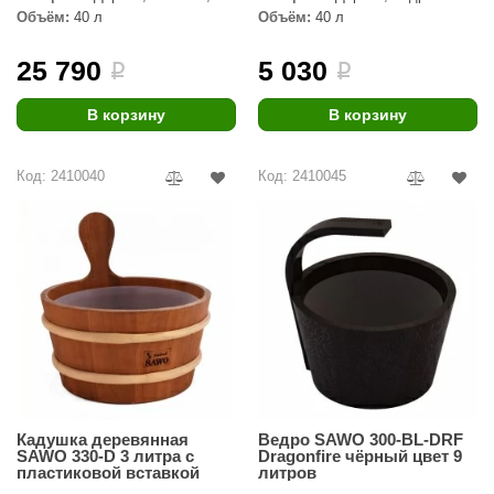
Кедр
Объём:
40 л
Объём:
40 л
ANG’s
25 790
5 030
i
i
asel
usaterm
В корзину
В корзину
raft
Код: 2410040
Код: 2410045
ohol
entiotec
lover
aestro Woods
KOY
c Light
Кадушка деревянная
Ведро SAWO 300-BL-DRF
KERKES
SAWO 330-D 3 литра с
Dragonfire чёрный цвет 9
пластиковой вставкой
литров
roConHealth