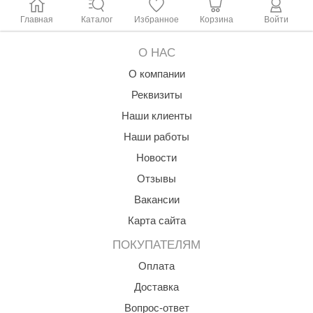
абантуй
Главная
Каталог
Избранное
Корзина
Войти
кма
О НАС
eplofom
О компании
LT
Реквизиты
еникс
Наши клиенты
Наши работы
eringer
Новости
obiba
Отзывы
alc
Вакансии
кспертСаун
Карта сайта
еста
ПОКУПАТЕЛЯМ
Оплата
ukka Design
Доставка
icht 2000
Вопрос-ответ