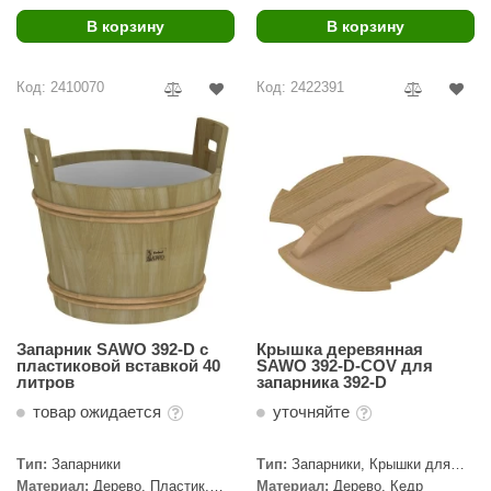
В корзину
В корзину
ariitti
entwood
Код: 2410070
Код: 2422391
KI
ulikivi
ento
ylo
lumenberg
WDT
Запарник SAWO 392-D с
Крышка деревянная
UX ELEMENTS
пластиковой вставкой 40
SAWO 392-D-COV для
литров
запарника 392-D
edi
товар ожидается
уточняйте
ygroMatik
Тип:
Запарники
Тип:
Запарники, Крышки для
запарников
chiedel
Материал:
Дерево, Пластик,
Материал:
Дерево, Кедр