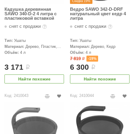
Скидка 19%
КЗ
Кадушка деревянная
Ведро SAWO 342-D-DRF
SAWO 340-D-2 4 литра с
натуральный цвет кедр 4
ерезка
пластиковой вставкой
литра
снят с продажи
снят с продажи
улкан
ефест
Тип:
Ушаты
Тип:
Ушаты
Материал:
Дерево, Пластик,
Материал:
Дерево, Кедр
рмак-Термо
Кедр
Объём:
4 л
Объём:
4 л
7 819
-19%
i
ройка
3 171
6 300
i
i
ренеран
Найти похожие
Найти похожие
rill’D
обросталь
Код: 2410043
Код: 2410044
зиСтим
арь-печи
волюция тепла