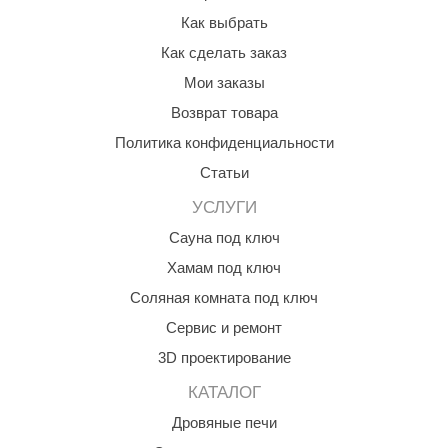
R. KERN
Как выбрать
turm
Как сделать заказ
Мои заказы
PEKO
Возврат товара
-Snow
Политика конфиденциальности
OLO
Статьи
romawolke
УСЛУГИ
тна
Сауна под ключ
Хамам под ключ
SNOOKER
Соляная комната под ключ
remier
Сервис и ремонт
orelli
3D проектирование
ikkurila
КАТАЛОГ
lcon
Дровяные печи