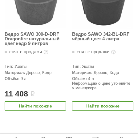
орнадо
гненный камень
еплый камень
Ведро SAWO 300-D-DRF
Ведро SAWO 342-BL-DRF
Dragonfire натуральный
чёрный цвет 4 литра
оссия
цвет кедр 9 литров
эровита
снят с продажи
снят с продажи
МТ
Тип:
Ушаты
Тип:
Ушаты
Материал:
Дерево, Кедр
Материал:
Дерево, Кедр
АР-ecology
Объём:
9 л
Объём:
4 л
Информацию о цене уточняйте
СОМ
у менеджера.
11 408
i
остёр
Найти похожие
Найти похожие
НЕРГОРЕСУРС
coLife
oodson